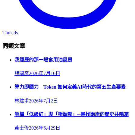
Threads
同類文章
我經歷的那一場食用油風暴
魏國彥
2026年7月16日
算力即國力 Token 如何定義AI時代的第五生產要素
林建甫
2026年7月2日
解構「低級紅」與「極端獨」─尋找兩岸的歷史共鳴箱
黃士修
2026年6月29日