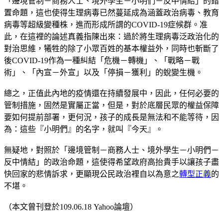
「邊境管制－商務人士、境外學生－小明們－反中情結」的錯
置命題，這也使得生理病毒已然蔓延成為涵蓋政治病毒、教育
病毒等超級變種株，進而形成所謂的COVID-19症候群。准
此，在這裡的論述真義指陳出來：過於將生理病毒泛政治化的
對治思維，犧牲的除了小眾百姓的基本權益外，同時也斬斷了
後COVID-19作為一種糾結「危機－轉機」、「戰略－戰
術」、「內宣－外宣」以及「停損－獲利」的蛻變生機。
總之，正值此內地的疫情還在持續發展中，因此，任何必要的
管制措施，固然是實屬正當，但是，對於底層民眾的權益保障
要如何提前部署，更何況，孩子的成長是無法和不能等待，因
為：這些『小明們』的名字，就叫『今天』。
無疑地，對照於「邊境管制－商務人士、境外學生－小明們－
反中情結」的政治命題，這使得希望政府高抬貴手以讓孩子盡
快回家的悲情訴求，更顯現公民政治裡自以為意之
轉型正義
的
不堪。
（本文曾刊登於109.06.18 Yahoo論壇）