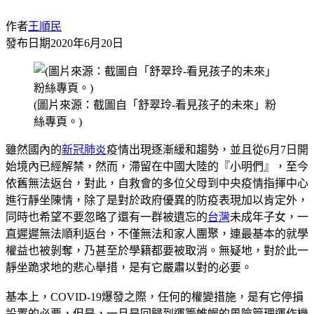
作者
王順民
發布日期
2020年6月20日
(圖片來源：截圖自「舒翠玲-看見孩子的未來」粉
絲專頁。)
雖然國內的
新冠肺炎
疫情出現逐漸緩和趨勢，並且從6月7日開
始境內已經解禁，然而，滯留在中國大陸的『小明們』，至今
依舊無法返台，對此，自救會的多位父母到中央疫情指揮中心
進行靜坐陳情，除了是對於政府優異的防疫表現加以肯定外，
同時也希望不要忽略了還有一群被遺忘的
台灣
未成年子女，一
直遲遲無法順利返台，不僅無法和家人團聚，連最基本的就學
權益也被剝奪，乃甚至於學籍都要被取消。無疑地，對於此一
靜坐跪求地的悲心舉措，是有它嚴肅以對的必要。
基本上，COVID-19爆發之際，任何的權變措施，是有它停損
設置的必要，但是，一旦是回歸到運籌帷幄的風險管理運作機