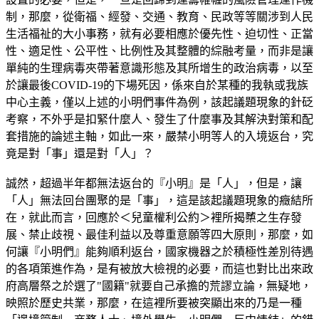
制，那麼，從衛福、經發、交通、教育、民政等等關涉到人民
生活福祉的大小事務，就有必要相應於優先性、迫切性、正當
性、適足性、公平性、比例性及其整體的綜融考量，而非是讓
單純的生理病毒夾帶著意識形態及其所增生的政治病毒，以至
於讓最後COVID-19的下場死因，係來自於某種的我執或我族
中心主義，僅以上述的小明們事件為例，該起議題現象的針砭
考察，不外乎是扣緊什麼人、發生了什麼事及其解決對策和配
套措施的論述主軸，如此一來，嚴禁小明等人的入境返台，究
竟是對「事」還是對「人」？
誠然，超過半年都無法返台的『小明』是「人」，但是，讓
「人」無法回台團聚的是「事」，這是該起議題現象的癥結所
在，就此而言，回應於＜兒童權利公約＞裡所揭櫫之生存發
展、禁止歧視、最佳利益以及尊重意願等四大原則，那麼，如
何讓『小明們』能夠順利返台，國家機器之於積極性差別待遇
的各項策進作為，是有被放大檢視的必要，而這也對比出來政
府高層祭之於選了"國籍"就要自己承擔的荒謬立論，無疑地，
映照於歷史共業，那麼，在這裡所要被突顯出來的乃是一種