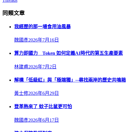
Threads
同類文章
我經歷的那一場食用油風暴
魏國彥
2026年7月16日
算力即國力 Token 如何定義AI時代的第五生產要素
林建甫
2026年7月2日
解構「低級紅」與「極端獨」─尋找兩岸的歷史共鳴箱
黃士修
2026年6月29日
登革熱來了 蚊子比鼠更可怕
魏國彥
2026年6月17日