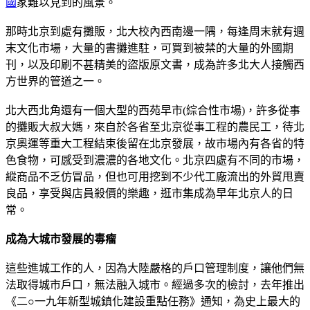
國
家難以見到的風景。
那時北京到處有攤販，北大校內西南邊一隅，每逢周末就有週
末文化市場，大量的書攤進駐，可買到被禁的大量的外國期
刊，以及印刷不甚精美的盜版原文書，成為許多北大人接觸西
方世界的管道之一。
北大西北角還有一個大型的西苑早市(綜合性市場)，許多從事
的攤販大叔大媽，來自於各省至北京從事工程的農民工，待北
京奧運等重大工程結束後留在北京發展，故市場內有各省的特
色食物，可感受到濃濃的各地文化。北京四處有不同的市場，
縱商品不乏仿冒品，但也可用挖到不少代工廠流出的外貿甩賣
良品，享受與店員殺價的樂趣，逛市集成為早年北京人的日
常。
成為大城市發展的毒瘤
這些進城工作的人，因為大陸嚴格的戶口管理制度，讓他們無
法取得城市戶口，無法融入城市。經過多次的檢討，去年推出
《二○一九年新型城鎮化建設重點任務》通知，為史上最大的