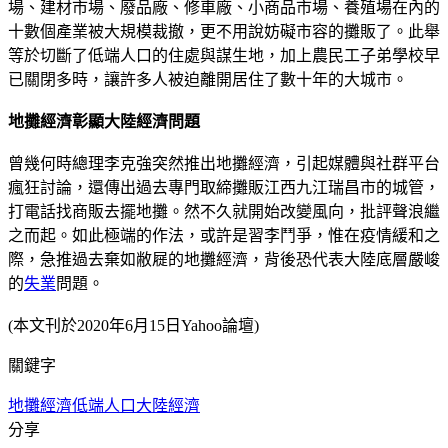
場、建材市場、廢品廠、修車廠、小商品市場、養殖場在內的
十數個產業被大規模裁撤，更不用說妨礙市容的攤販了。此舉
等於切斷了低端人口的住處與謀生地，加上農民工子弟學校早
已關閉多時，讓許多人被迫離開居住了數十年的大城市。
地攤經濟彰顯大陸經濟問題
曾幾何時總理李克強突然推出地攤經濟，引起媒體與社群平台
瘋狂討論，還傳出過去專門取締攤販江西九江瑞昌市的城管，
打電話找商販去擺地攤。然不久就開始改變風向，批評聲浪繼
之而起。如此極端的作法，或許是習李鬥爭，惟在疫情緩和之
際，急推過去棄如敝屣的地攤經濟，背後恐代表大陸底層嚴峻
的
失業
問題。
(本文刊於2020年6月15日Yahoo論壇)
關鍵字
地攤經濟
低端人口
大陸經濟
分享