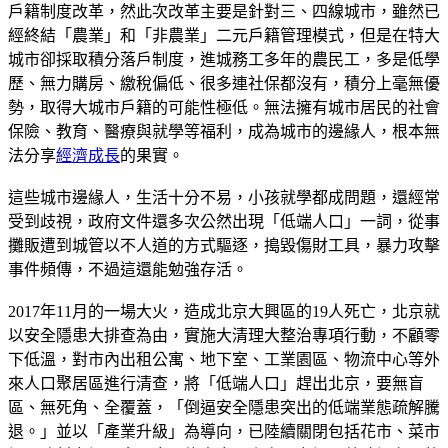
戶籍制度改革，然此次改革主要是針對三、四線城市，雖然已
經終結「農業」和「非農業」二元戶籍管理模式，但是在特大
城市卻採取積分落戶制度，進城務工多年的農民工，多是低學
歷、無力購房、繳稅偏低、很多連社保都沒有，積分上毫無優
勢，取得大城市戶籍的可能性極低。無法擁有城市居民的社會
保險、教育、醫療與就學等福利，成為城市的邊緣人，根本無
法分享
經濟成長
的果實。
這些城市邊緣人，生活十分不易，小孩就學都成問題，還經常
受到歧視，政府文件還多次公然出現「低端人口」一詞，從事
攤販遭到城管以不人道的方式驅逐，搗毀傷財工具，暴力攻擊
事件頻傳，不過這還能勉強存活。
2017年11月的一場大火，造成北京大興區的19人死亡，北京就
以安全隱患大排查為由，實施大清理大整治專項行動，不顧零
下低溫，對市內出租公寓、地下室、工業園區、物流中心等外
來人口聚居區進行清查，將「低端人口」趕出北京，要無盲
區、無死角、全覆蓋，「倒逼安全隱患突出的低端業態疏解騰
退。」並以「產業升級」為導向，已陸續關閉包括花市、菜市