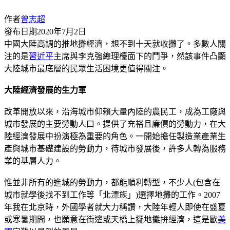
作者
曾志超
發布日期
2020年7月2日
中國大陸高調的推地攤經濟，想不到十天就收攤了。多數人關
注的是
習近平
主席與李克強總理檯面下的鬥爭，然該事件凸顯
大陸城市最底層的民眾生活困境更值得關注。
大陸經濟發展的生力軍
改革開放以來，沿海城市仰賴大量內陸的農民工，成為工廠與
城市發展的主要勞動人口。提供了充裕且廉價的勞動力，在大
陸經濟發展中扮演極為重要的角色。一開始擔任製造業產業生
產與城市基礎建設的勞動力，待城市發展後，許多人轉為服務
業的基層人力。
惟並非所有的進城的勞動力，都能順利轉型，不少人(包含在
城市就學後找不到工作等「北漂族」)選擇地攤的工作。2007
年我在北京時，外國學者就大力稱讚，大陸年輕人即使在盛夏
或寒暑期間，也願意在街邊或天橋上擺地攤拚經濟，這是歐
美