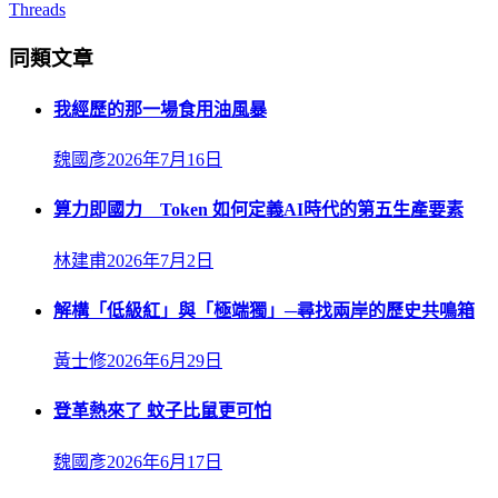
Threads
同類文章
我經歷的那一場食用油風暴
魏國彥
2026年7月16日
算力即國力 Token 如何定義AI時代的第五生產要素
林建甫
2026年7月2日
解構「低級紅」與「極端獨」─尋找兩岸的歷史共鳴箱
黃士修
2026年6月29日
登革熱來了 蚊子比鼠更可怕
魏國彥
2026年6月17日