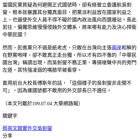
當國民黨質疑為何避開正式國號時，卻有綠營立委護航吳釗
燮，根本就暴露其台獨真面目，把黨派利益放在國家利益之
上，也逼使外交人員不得不礙於國內政治風向而選邊站。長此
若往，偏獨思維慢慢侵蝕外交體系，將來哪有能力及決心捍衛
中華民國？
然而，民進黨只不過是紙老虎，只敢在台灣向主張
兩岸
和解的
在野黨咆哮，卻不敢真正走台獨，所以才有四不像的「中華民
國台灣」稱謂出現，而吳釗燮不務正業、專搞嗆聲中共的旁門
左道，其恃強凌弱的嘴臉早被看穿。
套用前台大校長傅斯年的話，「這個樣子的吳釗燮非走開不
可」，因為連國號都不敢用的外交部長已不適任。
（本文刊載於109.07.04 大華網路報）
關鍵字
蔡英文
踏實外交
吳釗燮
分享