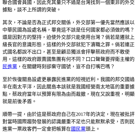
聯合國會員國，因此充其量只不過是台灣找到一個東非的外交
據點，談不上所謂的突破。
其次，不論是否為正式邦交關係，外交部第一優先當然應該以
中華民國為設處名稱，畢竟這不該是任何國家都必須做的嗎？
還是因對方的堅持，迫使外交部只能使用台灣？倘若是遷就上
級長官的意識形態，這樣的外交部就犯下瀆職之罪。倘若連正
式國名都說不出口，甚至是顧忌獨派會抨擊蔡政府而不敢使
用，這樣的政府跟賣國集團有何不同？口口聲聲要捍衛主權的
民進黨
，在關鍵時刻卻棄守國號，豈不自打嘴巴嗎？
至於恢復關島設處更暴露民進黨的短視近利。我國的邦交國過
半在南太平洋，因此關島本該就是我國經營南太地區的重要據
點，蔡政府當年以預算有限為由而裁撤，現在又說重視，明顯
就是前後矛盾。
順帶一提，由於這是蔡政府自己在2017年的決定，現在被批評
對當時國際趨勢發展的認識嚴重不足也只能默默承受，否則民
進黨一票政客們一定會把帳算在
國民黨
頭上。