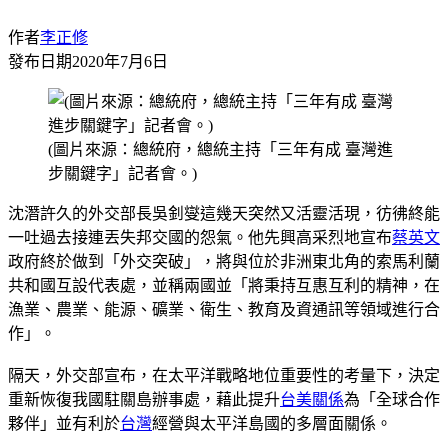
作者
李正修
發布日期
2020年7月6日
(圖片來源：總統府，總統主持「三年有成 臺灣進
步關鍵字」記者會。)
沈潛許久的外交部長吳釗燮這幾天突然又活靈活現，彷彿終能
一吐過去接連丟失邦交國的怨氣。他先興高采烈地宣布
蔡英文
政府終於做到「外交突破」，將與位於非洲東北角的索馬利蘭
共和國互設代表處，並稱兩國並「將秉持互惠互利的精神，在
漁業、農業、能源、礦業、衛生、教育及資通訊等領域進行合
作」。
隔天，外交部宣布，在太平洋戰略地位重要性的考量下，決定
重新恢復我國駐關島辦事處，藉此提升
台美關係
為「全球合作
夥伴」並有利於
台灣
經營與太平洋島國的多層面關係。