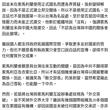
因並未在索馬利蘭使用正式國名而遭各界質疑，吳釗燮辯解
說，因為不是正式建立邦交關係，所以不是使用正式國名，況
且這也不是我國第一次以台灣為名設處。至於是否是因中國大
陸壓力而未能正式建交，他斬釘截鐵地說「沒有」，強調索馬
利蘭並未與中國大陸建交，因此「不認為台灣與中國的關係會
因此變壞」。
雖說國人都支持政府拓展國際空間、爭取更多友好國家的努
力，但也不願意看到執政黨只會空口說白話的宣傳，卻得不到
任何實質外交成果。
索馬利蘭會願意與台灣往來互動的關鍵，是因為中共不願得罪
索馬利亞及衣索比亞，所以才有這個機會讓台灣得以開展雙邊
關係。因此，被譏笑為「斷交部長」的吳釗燮，當然希望藉此
為自己雪恥，也能酸一下中共。
然而，若是將台灣與索馬利蘭互設辦事處就視為「外交突
破」，豈不笑掉外交界大牙？雖說有幾個國際組織及20多個國
家在索國設有機構，卻因該國並未被任何國家外交承認、亦非