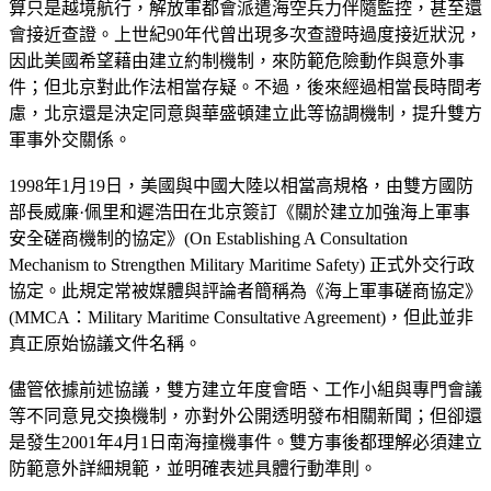
算只是越境航行，解放軍都會派遣海空兵力伴隨監控，甚至還
會接近查證。上世紀90年代曾出現多次查證時過度接近狀況，
因此美國希望藉由建立約制機制，來防範危險動作與意外事
件；但北京對此作法相當存疑。不過，後來經過相當長時間考
慮，北京還是決定同意與華盛頓建立此等協調機制，提升雙方
軍事外交關係。
1998年1月19日，美國與中國大陸以相當高規格，由雙方國防
部長威廉·佩里和遲浩田在北京簽訂《關於建立加強海上軍事
安全磋商機制的協定》(On Establishing A Consultation
Mechanism to Strengthen Military Maritime Safety) 正式外交行政
協定。此規定常被媒體與評論者簡稱為《海上軍事磋商協定》
(MMCA：Military Maritime Consultative Agreement)，但此並非
真正原始協議文件名稱。
儘管依據前述協議，雙方建立年度會晤、工作小組與專門會議
等不同意見交換機制，亦對外公開透明發布相關新聞；但卻還
是發生2001年4月1日南海撞機事件。雙方事後都理解必須建立
防範意外詳細規範，並明確表述具體行動準則。