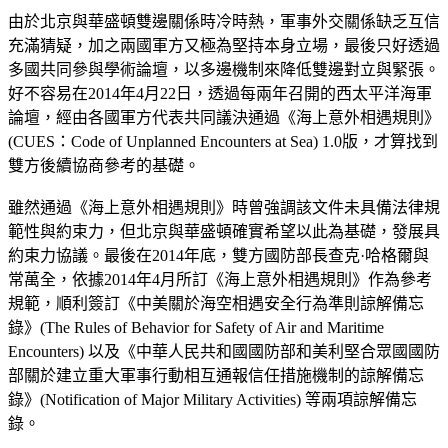
由於北京與華盛頓雙邊關係時冷時熱，軍事外交關係缺乏互信
充滿猜疑，加之兩國軍方又極為堅持本身立場，最後只好透過
多國共同參與學術論壇，以多邊機制來降低雙邊對立與緊張。
好不容易在2014年4月22日，透過每兩年召開的西太平洋海軍
論壇，經由各國軍方代表共同議決通過《海上意外相遇規則》
(CUES：Code of Unplanned Encounters at Sea) 1.0版，才算找到
雙方後續協商參考的基礎。
雖然通過《海上意外相遇規則》時曾強調該文件未具備法律規
範性與約束力，但北京與華盛頓確實希望以此為基礎，發展具
約束力協議。最後在2014年底，雙方國防部長查克·哈格爾與
常萬全，依據2014年4月所訂《海上意外相遇規則》作為參考
規範，順利簽訂《中美關於海空相遇安全行為準則諒解備忘
錄》(The Rules of Behavior for Safety of Air and Maritime
Encounters) 以及《中華人民共和國國防部和美利堅合眾國國防
部關於建立重大軍事行動相互通報信任措施機制的諒解備忘
錄》(Notification of Major Military Activities) 等兩項諒解備忘
錄。