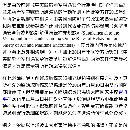
但是由於前述《中美關於海空相遇安全行為準則諒解備忘錄》
並未涵蓋空中戰機所應遵循的行動準則，因此雙方在2015年9
月再針對戰機空中相遇，由美國國防部主管政策次長沃爾姆斯
和解放軍副總參謀長孫建國分別代表雙方國防部簽署《海空遭
遇安全行為規範諒解備忘錄補充規範》(Supplemental to the
Memorandum of Understanding On the Rules of Behaviors for
Safety of Air and Maritime Encounters) ，其具體內容亦是依據前
述《海上意外相遇規則》，再加上2014年年底雙方所簽訂《中
美關於海空相遇安全行為準則諒解備忘錄》兩項文件作為參考
依據，算是儘量讓所有規範得以完備。
在此必須提醒，前述諒解備忘錄補充規範特別在序言提及，其
所補充的原始諒解備忘錄協議是於2014年11月10日由雙方國防
部所簽訂，但當時卻是由美國總統奧巴馬與大陸國家主席
習近
平
在2014年11月12日共同對外宣佈，以便顯現雙方重視此項協
議程度不可低估。檢視前述互動過程，證明雙方確實認真希望
透過明確行為細節規範，期能避免海空遭遇時發生意外衝突。
總之，依據以上涉及重大軍事行動相互通報的協議，不論是解