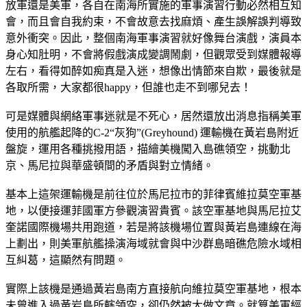
放軍還是美軍，各自在南海所實施的軍事演習行動必然相互知
會，而且會自我約束，不會故意去找麻煩、產生誤解誤判導致
意外衝突。因此，整個南海軍事演習就好像舞台演戲，演員本
身心知肚明，不會將假戲演成變調鬧劇，但觀眾受到媒體報導
左右，看得如醉如痴真是入迷，想像出情節來自欺，最後就是
各取所需，大家都很happy，但誰也走不到哪兒去！
可是媒體與網絡軍事迷就是不死心，居然還放出消息指稱美軍
使用的航艦起降的C-2“灰狗”(Greyhound) 運輸機在黃岩島附近
盤旋，運用各種挑撥用語，描繪美機闖入島礁領空，挑動北
京、馬尼拉與華盛頓間的矛盾與對立情緒。
基本上這架運輸機是前往位於馬尼拉市的菲律賓維拉莫空軍基
地，以便接運菲國軍方參觀演習貴賓。該空軍基地與馬尼拉艾
奎諾國際機場共用跑道，若是將該機場位置與黃岩島連線在海
上劃出，則美軍航艦操演海域就會與中沙群島暗礁危險水域相
互糾葛，這顯然有問題。
實際上該機是通過黃岩島南方直接航向維拉莫空軍基地，根本
未曾進入過黃岩島所轄領空，卻仍然被大做文章。就算美軍經