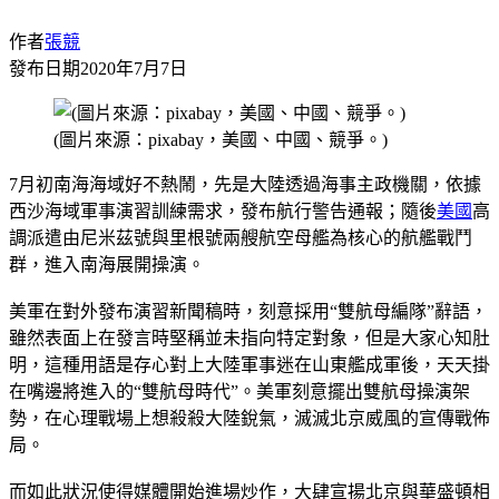
作者
張競
發布日期
2020年7月7日
(圖片來源：pixabay，美國、中國、競爭。)
7月初南海海域好不熱鬧，先是大陸透過海事主政機關，依據
西沙海域軍事演習訓練需求，發布航行警告通報；隨後
美國
高
調派遣由尼米茲號與里根號兩艘航空母艦為核心的航艦戰鬥
群，進入南海展開操演。
美軍在對外發布演習新聞稿時，刻意採用“雙航母編隊”辭語，
雖然表面上在發言時堅稱並未指向特定對象，但是大家心知肚
明，這種用語是存心對上大陸軍事迷在山東艦成軍後，天天掛
在嘴邊將進入的“雙航母時代”。美軍刻意擺出雙航母操演架
勢，在心理戰場上想殺殺大陸銳氣，滅滅北京威風的宣傳戰佈
局。
而如此狀況使得媒體開始進場炒作，大肆宣揚北京與華盛頓相