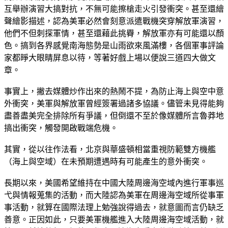
互舉辦演習大搞對抗，不無可能擦槍走火引發衝突。甚至還繪
聲繪影描述，認為美軍必然會刻意派遣戰機突穿解放軍演習，
他們不但刺探軍情，甚至還藉此挑臖，解放軍亦有可能還以顏
色。搞到各界感覺南海態勢是山雨欲來風滿樓，各個軍事評論
家都睜大眼睛屏息以待，等著好戲上場以便說三道四大做文
章。
事實上，撇去媒體炒作出來的熱鬧不提，為防止海上與空中意
外衝突，美軍與解放軍曾經簽署過諸多協議。儘管未見得能夠
盡善盡美完全排除所有爭議，但倒還不至於像媒體所言魯莽地
搞出衝突，觸發開啟戰端危機。
其實，從以往作法看，北京與華盛頓相當重視防範雙方機艦
（海上與空域）在未預期遭遇時有可能產生的意外衝突。
長期以來，美國希望維持在中國大陸周邊海空域內進行軍事巡
弋與情報蒐集的活動，而大陸認為美軍在周邊海空域所從事軍
事活動，就算在國際法理上勉強說得過去，就意圖而言仍缺乏
善意。正因如此，只要美軍機艦進入大陸周邊海空域活動，就