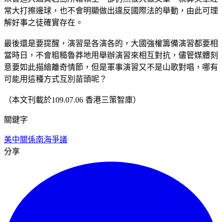
常大打擦邊球，也不會明顯做出違反國際法的舉動，由此可理
解好事之徒確實存在。
最後還是要提醒，演習是各演各的，大國強權籌備演習都要相
當時日，不會粗糙魯莽地用舉辦演習來相互對抗，儘管媒體刻
意要如此描繪離奇情節，但是軍事演習又不是山歌對唱，哪有
可能用這種方式互別苗頭呢？
（本文刊載於109.07.06 香港三策智庫）
關鍵字
美中關係
南海爭議
分享