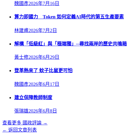
魏國彥
2026年7月16日
算力即國力 Token 如何定義AI時代的第五生產要素
林建甫
2026年7月2日
解構「低級紅」與「極端獨」─尋找兩岸的歷史共鳴箱
黃士修
2026年6月29日
登革熱來了 蚊子比鼠更可怕
魏國彥
2026年6月17日
建立保障教師制度
張瑞雄
2026年6月8日
查看更多
國政評論
→
← 返回文章列表