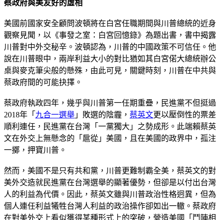
蔡政府與美友好的虛相
美國前國家安全顧問波頓將在白宮任職期間與川普總統的近身
觀察見聞，以《事發之室：白宮回憶錄》為題出書，書中揭露
川普對中外交秘辛。波頓認為，川普的中國政策不可信任。他
說在川普眼中，兩岸利益大小的對比猶如其白宮偌大總統辦公
桌與麥克筆尖般的懸殊，由此可見，關鍵時刻，川普在中共與
蔡政府間的可能抉擇。
蔡政府執政四年，幾乎與川普第一任期重疊，民進黨不但挺過
2018年「
九合一選舉
」敗選的陰霾，
蔡英文
更以壓倒性的票差
順利連任，民進黨在台灣「一黨獨大」之勢成形。此端賴蔡英
文在外交上無懸念的「扈從」美國，且在美國的政界中，孤注
一擲，押寶川普。
然而，美國不是只有共和黨，川普更難制霸全美，蔡英文的對
美外交造就民進黨在台灣選舉的顯著優勢，但卻是以付出台灣
人的利益為代價。因此，蔡英文雖與川普政治性格迥異，但為
個人連任利益犧牲台灣人利益的政治操作卻如出一轍。蔡政府
在對美外交上看似獲得某種形式上的突破，營造美國「鬥陣相