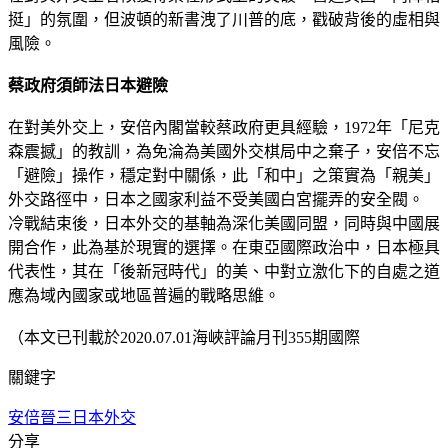
挺」的氛圍，但波頓的新書洩了川普的底，戳破背後的虛相與
風險。
蔡政府須師法日本避險
在對美外交上，安倍內閣當較蔡政府更具經驗，1972年「尼克
森震撼」的教訓，為免淪為美國外交棋局中之棄子，安倍不忘
「避險」操作，穩定對中關係，此「和中」之策實為「親美」
外交路徑中，日本之國家利益不受美國白宮擺弄的安全閥。
冷戰結束後，日本外交的基軸為深化美國同盟，同時與中國展
開合作，此為基於現實的選擇。在東亞國際政治中，日本極具
代表性，其在「後新冠時代」的美、中對立激化下的自處之道
應為域內國家或地區普遍的戰略思維。
（本文已刊載於2020.07.01海峽評論月刊355期國際
關鍵字
安倍晉三
日本外交
分享