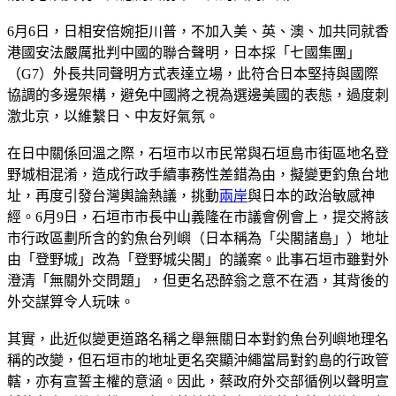
6月6日，日相安倍婉拒川普，不加入美、英、澳、加共同就香
港國安法嚴厲批判中國的聯合聲明，日本採「七國集團」
（G7）外長共同聲明方式表達立場，此符合日本堅持與國際
協調的多邊架構，避免中國將之視為選邊美國的表態，過度刺
激北京，以維繫日、中友好氣氛。
在日中關係回溫之際，石垣市以市民常與石垣島市街區地名登
野城相混淆，造成行政手續事務性差錯為由，擬變更釣魚台地
址，再度引發台灣輿論熱議，挑動
兩岸
與日本的政治敏感神
經。6月9日，石垣市市長中山義隆在市議會例會上，提交將該
市行政區劃所含的釣魚台列嶼（日本稱為「尖閣諸島」）地址
由「登野城」改為「登野城尖閣」的議案。此事石垣市雖對外
澄清「無關外交問題」，但更名恐醉翁之意不在酒，其背後的
外交謀算令人玩味。
其實，此近似變更道路名稱之舉無關日本對釣魚台列嶼地理名
稱的改變，但石垣市的地址更名突顯沖繩當局對釣島的行政管
轄，亦有宣誓主權的意涵。因此，蔡政府外交部循例以聲明宣