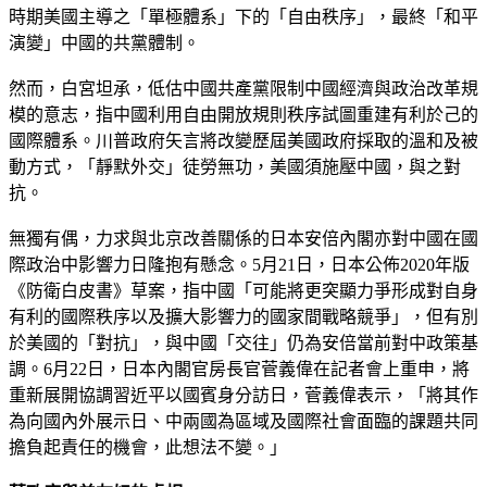
時期美國主導之「單極體系」下的「自由秩序」，最終「和平
演變」中國的共黨體制。
然而，白宮坦承，低估中國共產黨限制中國經濟與政治改革規
模的意志，指中國利用自由開放規則秩序試圖重建有利於己的
國際體系。川普政府矢言將改變歷屆美國政府採取的溫和及被
動方式，「靜默外交」徒勞無功，美國須施壓中國，與之對
抗。
無獨有偶，力求與北京改善關係的日本安倍內閣亦對中國在國
際政治中影響力日隆抱有懸念。5月21日，日本公佈2020年版
《防衛白皮書》草案，指中國「可能將更突顯力爭形成對自身
有利的國際秩序以及擴大影響力的國家間戰略競爭」，但有別
於美國的「對抗」，與中國「交往」仍為安倍當前對中政策基
調。6月22日，日本內閣官房長官菅義偉在記者會上重申，將
重新展開協調習近平以國賓身分訪日，菅義偉表示，「將其作
為向國內外展示日、中兩國為區域及國際社會面臨的課題共同
擔負起責任的機會，此想法不變。」