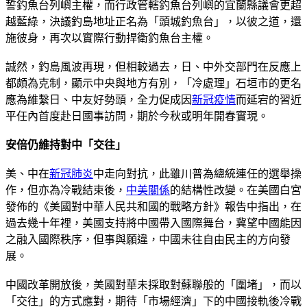
誓釣魚台列嶼主權，而行政管轄釣魚台列嶼的宜蘭縣議會更超
越藍綠，決議釣島地址正名為「頭城釣魚台」，以彼之道，還
施彼身，再次以實際行動捍衛釣魚台主權。
誠然，釣島風波再現，但相較過去，日、中外交部門在反應上
都頗為克制，顯示中央與地方有別，「冷處理」石垣市的更名
應為維繫日、中友好勢頭，全力促成因
新冠疫情
而延宕的習近
平任內首度赴日國事訪問，期於今秋或明年開春實現。
安倍仍維持對中「交往」
美、中在
新冠肺炎
中走向對抗，此雖川普為總統連任的選舉操
作，但亦為冷戰結束後，
中美關係
的結構性改變。在美國白宮
發佈的《美國對中華人民共和國的戰略方針》報告中指出，在
過去幾十年裡，美國支持將中國帶入國際舞台，冀望中國能因
之融入國際秩序，但事與願違，中國未往自由民主的方向發
展。
中國改革開放後，美國對華未採取對蘇聯般的「圍堵」，而以
「交往」的方式應對，期待「市場經濟」下的中國接軌後冷戰