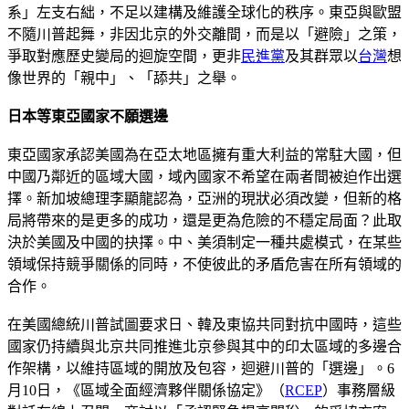
系」左支右絀，不足以建構及維護全球化的秩序。東亞與歐盟
不隨川普起舞，非因北京的外交離間，而是以「避險」之策，
爭取對應歷史變局的迴旋空間，更非
民進黨
及其群眾以
台灣
想
像世界的「親中」、「舔共」之舉。
日本等東亞國家不願選邊
東亞國家承認美國為在亞太地區擁有重大利益的常駐大國，但
中國乃鄰近的區域大國，域內國家不希望在兩者間被迫作出選
擇。新加坡總理李顯龍認為，亞洲的現狀必須改變，但新的格
局將帶來的是更多的成功，還是更為危險的不穩定局面？此取
決於美國及中國的抉擇。中、美須制定一種共處模式，在某些
領域保持競爭關係的同時，不使彼此的矛盾危害在所有領域的
合作。
在美國總統川普試圖要求日、韓及東協共同對抗中國時，這些
國家仍持續與北京共同推進北京參與其中的印太區域的多邊合
作架構，以維持區域的開放及包容，迴避川普的「選邊」。6
月10日，《區域全面經濟夥伴關係協定》（
RCEP
）事務層級