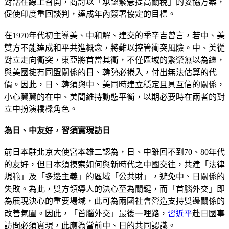
對話在線上召開，商討以「承認緊急提高關稅」的妥協方案，
促使印度重回談判，達成年內簽署協定的目標。
在1970年代初主導美、中和解、建交的季辛吉曾言，若中、美
雙方不能達成和平共進概念，將難以控管衝突風險。中、美從
對立走向衝突，東亞將首當其衝，不僅區域的繁榮無以為繼，
與美國擁有同盟關係的日、韓勢必捲入，付出無法估算的代
價。因此，日、韓須與中、美同時建立穩定且具互信的關係，
小心翼翼的在中、美間維持動態平衡，以期必要時在兩者的對
立中扮演橋樑角色。
為日、中友好，習須實現訪日
前日本駐北京大使宮本雄二認為，日、中雖回不到70、80年代
的友好，但日本須摸索如何與新時代之中國交往，共建「法律
規範」及「多邊主義」的區域「公共財」，避免中、日關係的
失敗。為此，雙方領導人的決心至為關鍵，而「首腦外交」即
為展現決心的重要場域，此可為兩國社會營造支持雙邊關係的
改善氛圍。因此，「首腦外交」最後一哩路，
習近平
赴日國事
訪問必須實現，此應為當前中、日的共同認識。