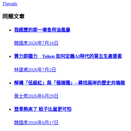
Threads
同類文章
我經歷的那一場食用油風暴
魏國彥
2026年7月16日
算力即國力 Token 如何定義AI時代的第五生產要素
林建甫
2026年7月2日
解構「低級紅」與「極端獨」─尋找兩岸的歷史共鳴箱
黃士修
2026年6月29日
登革熱來了 蚊子比鼠更可怕
魏國彥
2026年6月17日