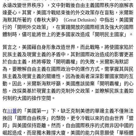
永遠改變世界秩序》，文中對戰後自由主義國際秩序的崩解表
達憂心。其實，美國冷戰結束後的外交政策存在盲點，米爾斯
海默其所著的《春秋大夢》（Great Delusion）中指出，美國實
行的「開明外交政策」，在實踐開放的國際經濟及強大的國際
體制時，儘可能將世上的更多國家改造成「開明民主國家」。
質言之，美國藉自身形象改造世界，而此戰略，將使國家陷於
民族主義及現實主義的矛盾中，其對國際政治造成的影響更甚
於自由主義，終將導致「開明霸權」的失敗。米爾斯海默認
為，要瞭解自由主義在國際政治中的運作方式，需掌握其與民
族主義及現實主義的關連性，因為後兩者深深影響國家間的互
動。因此，米爾斯海默呼籲，美國應該拋棄「開明霸權」的心
態，改採奠基於現實主義的克制外交政策，並瞭解民族主義如
何制約大國的操作空間。
在
川普
的「美國第一」下，缺乏克制美德的單邊主義不僅無法
挽回「國際自由秩序」的頹勢，更令冷戰以來的自由世界「盟
邦」與美國保持距離。然而，自由國際秩序的式微非因中國的
崛起造成，而是獨木難撐大廈，美國的能力與意願使「單極體