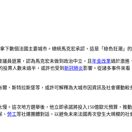
舉拿下數個法國主要城市。總統馬克宏承認，這是「綠色狂潮」
會議員退黨，認為馬克宏未做到政治中立，且
年金改革
過於激進
，這次的投票人數未過半，或許也受到
新冠肺炎
影響。從諸多事件來看
布爾、斯特拉斯堡等，或許可解釋為大城市因資訊及社會運動較
慢。這次地方選舉後，他立即承諾將投入150億歐元預算，推
保、
勞工
等社運團體對話，以避免未來法國再次發生大規模的社