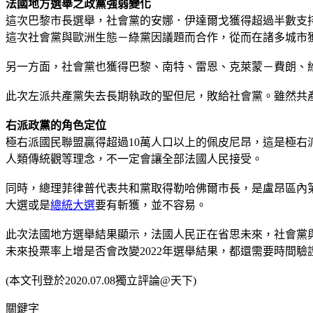
法國地方選舉之政黨強弱變化
這次巴黎市長選舉，社會黨的安娜．伊達爾戈獲得超過半數支
這次社會黨與歐洲生態－綠黨因議題而合作，從而在諸多城市
另一方面，社會黨也獲得巴黎、南特、雷恩、克萊蒙－費朗、維
此次左派共產黨失去長期執政的聖但尼，敗給社會黨。雖然共
右派政黨的角色定位
極右派國民聯盟贏得超過10萬人口以上的佩皮尼昂，這是極
人類傳統觀等理念，不一定會讓全部法國人民接受。
同時，總理菲律普代表共和黨取得勒哈佛爾市長，是盧昂區內
大選或是
總統大選
要有斬獲，並不容易。
此次法國地方選舉結果顯示，法國人民正在省思未來，社會黨
未來投票率上增是否會改變2022年選舉結果，都還需要時間驗
(本文刊登於2020.07.08獨立評論@天下)
關鍵字