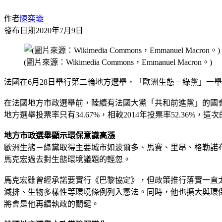
作者
陳奕璇
發布日期
2020年7月9日
(圖片來源：Wikimedia Commons，Emmanuel Macron。)
法國在6月28日舉行第二輪地方選舉，「歐洲生態－綠黨」一
在法國地方市政選舉前，陸續有法國大黨「共和前進黨」的國
地方選舉投票率只有34.67%，相較2014年投票率52.36%
地方市政選舉顯示環保意識高漲
歐洲生態－綠黨取得主要城市如波爾多、馬賽、里昂、格勒諾
馬克宏過去對生態環境議題的輕忽。
馬克宏雖曾經承諾要實行《巴黎協定》，但政策推行落實一直太
減排、生物多樣性等環境條例列入憲法。同時，他也擴大與環
將會是他再續執政的關鍵。