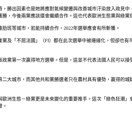
持，勝出因素也是她將應對氣候變遷與改善城市汙染放入政見中
獲勝，今後兩黨應該還會繼續合作。這也代表歐洲生態黨與綠黨
肋班等城市，若能持續合作，2022年選舉應會有所斬獲。
產黨及「不屈法國」（FI）都在此次選舉中被邊緣化，但卻也有
右派政黨第一次贏得地方選舉。但是，這並不代表法國人民可以接
第二大城市，而其他共和黨勝選者只在農村具有優勢，贏得的城
與歐洲生態－綠黨更是未來變化的重要推手。這次「綠色狂潮」
證。