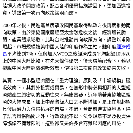
陸擴大改革開放政策，配合各項優惠措施誘因下，更加西進投
資，導致第一次南向政策鎩羽而歸。
2000年之後，民進黨首度擊敗國民黨取得執政之後再度推動南
向政策，由於東協國家歷經亞太金融危機之後，經濟體質脆
弱、產業體系鬆散，此時台灣推動南向政策方向，調整以甫剛
崛起、市場規模媲美中國大陸的印度作為主軸。雖印度
經濟成
長
平均達到7％，但與加入WTO之後經濟成長平均超過10％以
上的中國大陸比較，在先天條件優勢、後天環境配合下，難以
擺脫中國大陸經濟磁吸效應，使得第二次南向政策終告失敗。
其實，一個小型經濟體在「重力理論」原則及「市場規模」磁
吸效應下，其對外投資或貿易，在無形中勢必與相鄰的大型經
濟體產生頗密切的互動往來。無庸置疑，近年隨著東協地區經
濟的大幅成長，加上中產階級人口之不斷增加，是正在崛起極
具發展潛力與值得拓展的市場。不過，台商前進東協地區，除
了語言風俗隔閡之外，行政效能不彰、法令規章不足及投資保
障協議不備等限制，這些卻又是許多台商難以因應的風險。