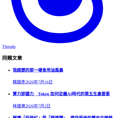
Threads
同類文章
我經歷的那一場食用油風暴
魏國彥
2026年7月16日
算力即國力 Token 如何定義AI時代的第五生產要素
林建甫
2026年7月2日
解構「低級紅」與「極端獨」─尋找兩岸的歷史共鳴箱