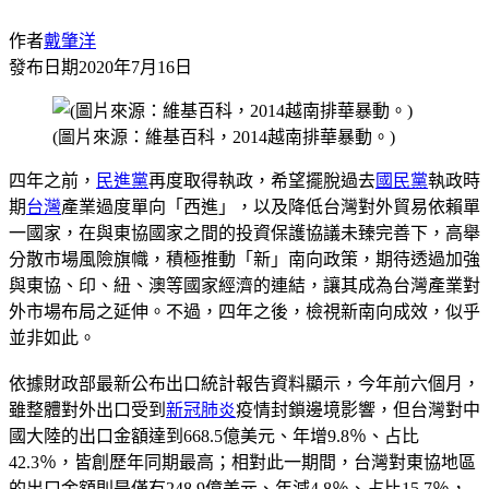
作者
戴肇洋
發布日期
2020年7月16日
(圖片來源：維基百科，2014越南排華暴動。)
四年之前，
民進黨
再度取得執政，希望擺脫過去
國民黨
執政時
期
台灣
產業過度單向「西進」，以及降低台灣對外貿易依賴單
一國家，在與東協國家之間的投資保護協議未臻完善下，高舉
分散市場風險旗幟，積極推動「新」南向政策，期待透過加強
與東協、印、紐、澳等國家經濟的連結，讓其成為台灣產業對
外市場布局之延伸。不過，四年之後，檢視新南向成效，似乎
並非如此。
依據財政部最新公布出口統計報告資料顯示，今年前六個月，
雖整體對外出口受到
新冠肺炎
疫情封鎖邊境影響，但台灣對中
國大陸的出口金額達到668.5億美元、年增9.8％、占比
42.3％，皆創歷年同期最高；相對此一期間，台灣對東協地區
的出口金額則是僅有248.9億美元、年減4.8％、占比15.7％，