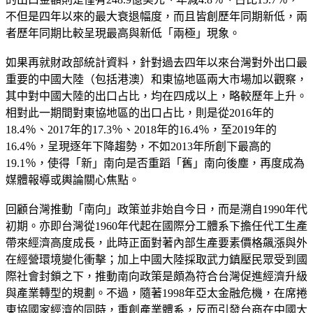
不但是四年以來的最大衰退幅度，而且皆創歷年同期新低，兩
者歷年同期比較呈現最高與新低「兩極」現象。
如果再就財政部統計資料，針對過去四年以來台灣對外出口最
重要的中國大陸（包括港澳）和東協地區兩大市場加以觀察，
其中對中國大陸的出口占比，均在四成以上，略較歷年上升。
相對此一期間對東協地區的出口占比，則是從2016年的
18.4％、2017年的17.3％、2018年的16.4％，至2019年的
16.4％，呈現逐年下降趨勢，不如2013年所創下最高的
19.1％，使得「新」南向是否重蹈「舊」南向後塵，再度成為
媒體報導或輿論關心焦點。
回顧台灣推動「南向」政策並非始自今日，而是溯自1990年代
初期。亦即台灣從1960年代起在國際分工體系下擔任代工生產
帶來經濟高度成長，此時正面對著內部生產要素價格飆漲與外
在經營環境變化衝擊；加上中國大陸採取武力鎮壓民眾受到國
際社會封鎖之下，推動南向政策是頗為符合台灣促進經濟升級
與產業轉型的規劃。不過，隨著1998年亞太金融危機，在席捲
東協國家經濟的同時，重創產業體系，反而引發台商在中國大