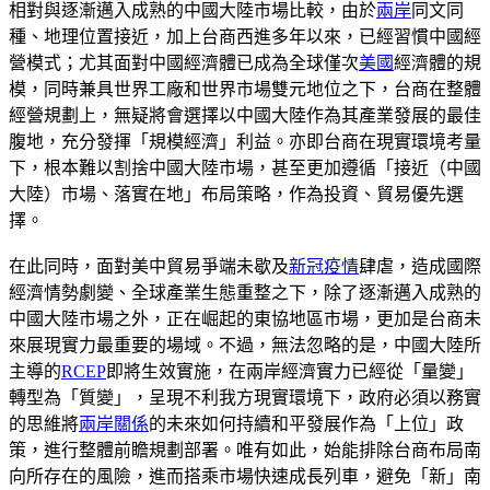
相對與逐漸邁入成熟的中國大陸市場比較，由於
兩岸
同文同
種、地理位置接近，加上台商西進多年以來，已經習慣中國經
營模式；尤其面對中國經濟體已成為全球僅次
美國
經濟體的規
模，同時兼具世界工廠和世界市場雙元地位之下，台商在整體
經營規劃上，無疑將會選擇以中國大陸作為其產業發展的最佳
腹地，充分發揮「規模經濟」利益。亦即台商在現實環境考量
下，根本難以割捨中國大陸市場，甚至更加遵循「接近（中國
大陸）市場、落實在地」布局策略，作為投資、貿易優先選
擇。
在此同時，面對美中貿易爭端未歇及
新冠疫情
肆虐，造成國際
經濟情勢劇變、全球產業生態重整之下，除了逐漸邁入成熟的
中國大陸市場之外，正在崛起的東協地區市場，更加是台商未
來展現實力最重要的場域。不過，無法忽略的是，中國大陸所
主導的
RCEP
即將生效實施，在兩岸經濟實力已經從「量變」
轉型為「質變」，呈現不利我方現實環境下，政府必須以務實
的思維將
兩岸關係
的未來如何持續和平發展作為「上位」政
策，進行整體前瞻規劃部署。唯有如此，始能排除台商布局南
向所存在的風險，進而搭乘市場快速成長列車，避免「新」南