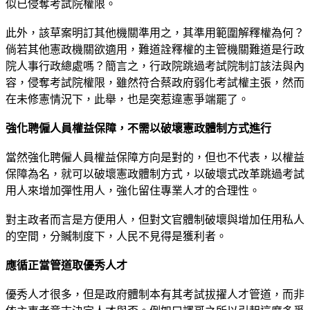
似已侵奪考試院權限。
此外，該草案明訂其他機關準用之，其準用範圍解釋權為何？
倘若其他憲政機關欲適用，難道詮釋權的主管機關難道是行政
院人事行政總處嗎？簡言之，行政院跳過考試院制訂該法與內
容，侵奪考試院權限，雖然符合蔡政府弱化考試權主張，然而
在未修憲情況下，此舉，也是突惹違憲爭端罷了。
強化聘僱人員權益保障，不需以破壞憲政體制方式進行
當然強化聘僱人員權益保障方向是對的，但也不代表，以權益
保障為名，就可以破壞憲政體制方式，以破壞式改革跳過考試
用人來增加彈性用人，強化留住專業人才的合理性。
對主政者而言是方便用人，但對文官體制破壞與增加任用私人
的空間，分贓制度下，人民不見得是獲利者。
應循正當管道取優秀人才
優秀人才很多，但是政府體制本有其考試拔擢人才管道，而非