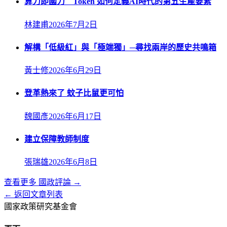
算力即國力 Token 如何定義AI時代的第五生產要素
林建甫
2026年7月2日
解構「低級紅」與「極端獨」─尋找兩岸的歷史共鳴箱
黃士修
2026年6月29日
登革熱來了 蚊子比鼠更可怕
魏國彥
2026年6月17日
建立保障教師制度
張瑞雄
2026年6月8日
查看更多
國政評論
→
← 返回文章列表
國家政策研究基金會