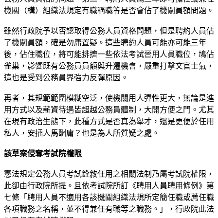
機關（構）組織法規定有職稱職等是否會佔了機關員額問題。
雖然行政院予以否認取得公務人員資格問題，但是聘約人員佔
了機關員額，確是勿庸置疑。這些聘約人員可能亦可能三年
後，佔住職位，將可能排擠一些依法考試晉用人員職位，鳩佔
雀巢，影響既有公務員員額與升遷機會，嚴重打擊文官士氣，
這也是受到公務員界強力反彈原因。
再者，其規範範圍模糊空泛，使機關用人彈性更大，無論是進
用方式以及薪資待遇皆超越公務員體制，大開方便之門。尤其
在現有政治生態下，此種方式是否真為舉才，還是更便於任用
私人，安插人馬酬庸？也是為人所質疑之處。
該草案侵奪考試院權限
憲法規定公務人員考試銓敘任用之相關法制乃屬考試院權限，
此卻由行政院所提。且依考試院所訂《聘用人員聘用條例》第
七條「聘用人員不適用各該機關組織法規所定簡任職或薦任職
各項職務之名稱，並不得兼任有職等之職務。」，行政院此法