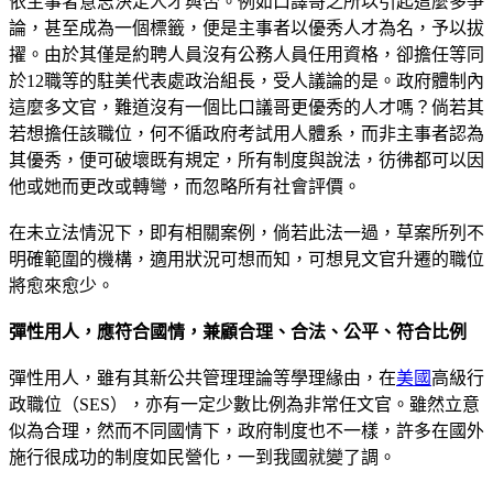
依主事者意志決定人才與否。例如口譯哥之所以引起這麼多爭
論，甚至成為一個標籤，便是主事者以優秀人才為名，予以拔
擢。由於其僅是約聘人員沒有公務人員任用資格，卻擔任等同
於12職等的駐美代表處政治組長，受人議論的是。政府體制內
這麼多文官，難道沒有一個比口議哥更優秀的人才嗎？倘若其
若想擔任該職位，何不循政府考試用人體系，而非主事者認為
其優秀，便可破壞既有規定，所有制度與說法，彷彿都可以因
他或她而更改或轉彎，而忽略所有社會評價。
在未立法情況下，即有相關案例，倘若此法一過，草案所列不
明確範圍的機構，適用狀況可想而知，可想見文官升遷的職位
將愈來愈少。
彈性用人，應符合國情，兼顧合理、合法、公平、符合比例
彈性用人，雖有其新公共管理理論等學理緣由，在
美國
高級行
政職位（SES），亦有一定少數比例為非常任文官。雖然立意
似為合理，然而不同國情下，政府制度也不一樣，許多在國外
施行很成功的制度如民營化，一到我國就變了調。