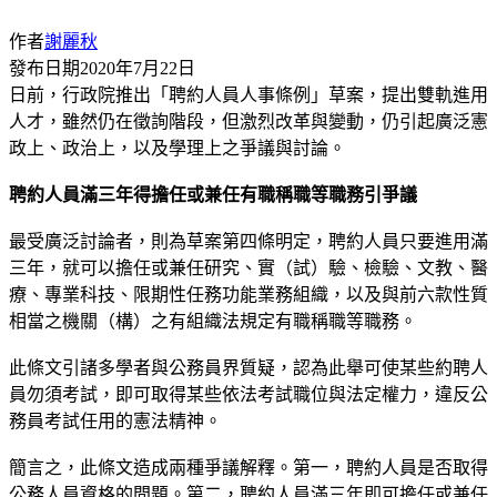
作者
謝麗秋
發布日期
2020年7月22日
日前，行政院推出「聘約人員人事條例」草案，提出雙軌進用
人才，雖然仍在徵詢階段，但激烈改革與變動，仍引起廣泛憲
政上、政治上，以及學理上之爭議與討論。
聘約人員滿三年得擔任或兼任有職稱職等職務引爭議
最受廣泛討論者，則為草案第四條明定，聘約人員只要進用滿
三年，就可以擔任或兼任研究、實（試）驗、檢驗、文教、醫
療、專業科技、限期性任務功能業務組織，以及與前六款性質
相當之機關（構）之有組織法規定有職稱職等職務。
此條文引諸多學者與公務員界質疑，認為此舉可使某些約聘人
員勿須考試，即可取得某些依法考試職位與法定權力，違反公
務員考試任用的憲法精神。
簡言之，此條文造成兩種爭議解釋。第一，聘約人員是否取得
公務人員資格的問題。第二，聘約人員滿三年即可擔任或兼任