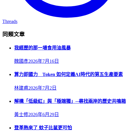
Threads
同類文章
我經歷的那一場食用油風暴
魏國彥
2026年7月16日
算力即國力 Token 如何定義AI時代的第五生產要素
林建甫
2026年7月2日
解構「低級紅」與「極端獨」─尋找兩岸的歷史共鳴箱
黃士修
2026年6月29日
登革熱來了 蚊子比鼠更可怕