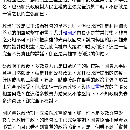
名，也凸顯蔡政府對人民主權的主張完全流於口號，不然就是
一黨之私的主張而已。
政治平等是民主法治社會的基本原則，但蔡政府卻是利用鋪天
蓋地的網軍攻擊在野黨；尤其
韓國瑜
市長更是首當其衝，非置
之死地不可。所稱把高雄的光榮找回來，試問韓國瑜對高雄未
來的設計或規畫，是促使高雄市大躍進抑或大倒退？這是一個
完全不負責任的講話，卻正是高雄市政倒退的伊始。
蔡政府主政後，多數暴力已是口號民主的同位語，國會人事同
意權固然如此，就是其他公共政策，尤其蔡政府提出的防疫、
紓困或振興三部曲，有那一點能接納在野黨的政策主張？形式
上完全不接受，但政策經一改再改後，與
國民黨
早先的主張又
相差何幾？在這種多數暴力結果又不能堅持下，不知政府失去
多少資源，卻完全不檢討。
國民黨執政時期，立法院政黨協商，那一件不是多數尊重少
數？蔡政府主政下的國會民主已完全變調，國會協商不僅流以
形式，而且已看不到實質的政策協商。這是一個看不到「實質