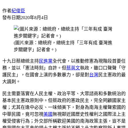
作者
紀俊臣
發布日期
2020年8月4日
(圖片來源：總統府，總統主持「三年有成 臺灣進
步關鍵字」記者會。)
十九日蔡總統主持
民進黨
全代會，以推動修憲為現階段首要任
務，並以「憲法時刻」自許。但
蔡英文
執政，雖口口聲聲「守
護民主」，在國會上演的多數暴力，卻是對
台灣
民主憲政的最
大諷刺。
民主需要落實在人民主權、政治平等、大眾諮商和多數統治的
基本民主憲政原則中。但蔡政府的憲政民主，完全罔顧國家主
權；尤其在逢中必反、一味傾美下，對身為南海主權聲索國的
中華民國，竟可忽視
美國
無視鄰近國歷史性權利之國際法上主
權受侵害行為；外交部所稱歡迎美國的南海政策主張，豈不是
棄我國在太平島的領土主權主張於不顧？此次監察院新人事提