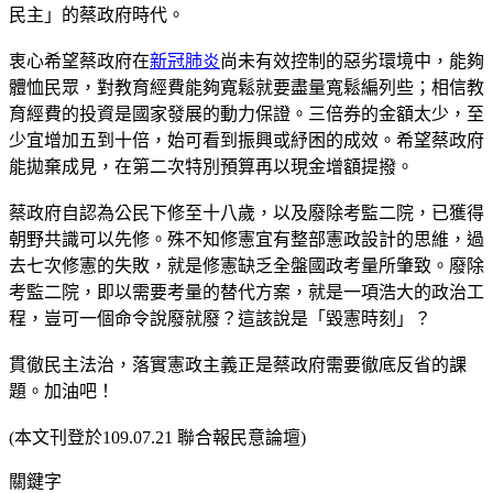
民主」的蔡政府時代。
衷心希望蔡政府在
新冠肺炎
尚未有效控制的惡劣環境中，能夠
體恤民眾，對教育經費能夠寬鬆就要盡量寬鬆編列些；相信教
育經費的投資是國家發展的動力保證。三倍券的金額太少，至
少宜增加五到十倍，始可看到振興或紓困的成效。希望蔡政府
能拋棄成見，在第二次特別預算再以現金增額提撥。
蔡政府自認為公民下修至十八歲，以及廢除考監二院，已獲得
朝野共識可以先修。殊不知修憲宜有整部憲政設計的思維，過
去七次修憲的失敗，就是修憲缺乏全盤國政考量所肇致。廢除
考監二院，即以需要考量的替代方案，就是一項浩大的政治工
程，豈可一個命令說廢就廢？這該說是「毀憲時刻」？
貫徹民主法治，落實憲政主義正是蔡政府需要徹底反省的課
題。加油吧！
(本文刊登於109.07.21 聯合報民意論壇)
關鍵字