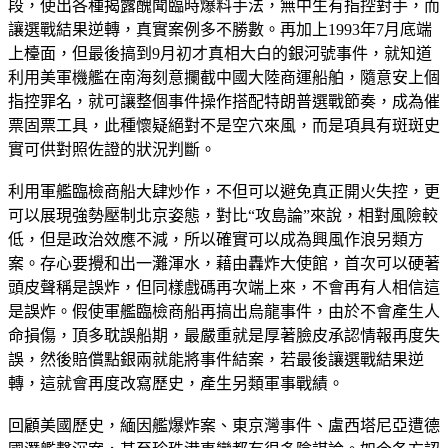
段，使出各種揭露醜聞臨時爆料手法，無中生有指控對手，而
讓選戰結果逆轉，真實案例多不勝數。再加上1993年7月底端
上檯面，但最後搞到9月初才真相大白的銀河號事件，就知道
利用美軍機艦在南海刻意攔截中國大陸商運船舶，隨意安上個
指控罪名，就可讓整個事件操作搭配特朗普選戰節奏，成為催
票固票工具，此種懷疑絕對不是空穴來風，而是項具有斑斑史
實可供對照佐證的狀況判斷。
利用軍艦臨檢商船大肆炒作，不但可以避免真正開火失控，更
可以展現強勢壓制北京姿態，對比“攻島論”來說，相對風險較
低，但是政治效應不減，所以確實可以成為興風作浪另類方
案。存心要攪和出一灘渾水，藉由轟炸大使館，首次可以硬著
頭皮聲稱是誤炸，但同樣戲碼再次端上來，不會再有人相信這
是誤炸。假使軍艦臨檢商船再搞出烏龍事件，由於不會產生人
命損傷，頂多耽誤船期，最嚴重就是厚著臉皮承認情報再度失
誤，然後賠償點銀兩就能將事件結案，若最後讓選戰結果逆
轉，這就會再度改寫歷史，產生另類軍事戰績。
回顧美國歷史，緬因艦爆炸案、東京灣事件、盧西塔尼亞遭德