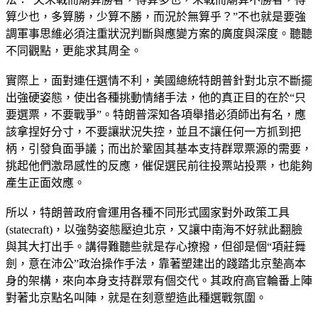
算少也，多算勝，少算不勝，而況於無算乎？”不也就是要強
調軍事思維必須注重狀況判斷與應變方案的廣度與深度。聽聽
不同觀點，更能求其周全。
實際上，面對連任選情不利，美國總統特朗普針對北京不斷擺
出強硬姿態，使出各種挑動情緒手法，他的真正目的在於“只
要選票，不要戰爭”。特朗普深知各項舉措必須師出有名，應
該拿捏好分寸，不要讓狀況失控，並且不讓任何一方抓到把
柄，引發負面爭議；而出於鞏固其基本支持群眾票源的需要，
挑起他們激昂感性的反應，催促選民前往投票站投票，也能夠
產生正面效應。
所以，特朗普政府會運用各種不同形式國家對外政策工具
(statecraft)，以強勢姿態壓迫北京，又讓中南海不好就此翻臉
與其大打出手。講得難聽些就是存心撩撥，但卻是個“項莊舞
劍，意在沛公”政治操作手法，靠著塑建出的踐踏北京墊高本
身的架構，來向本身支持群眾有個交代。其政府高官輪番上陣
對著北京點名叫陣，就是在刻意塑造此種選戰氛圍。