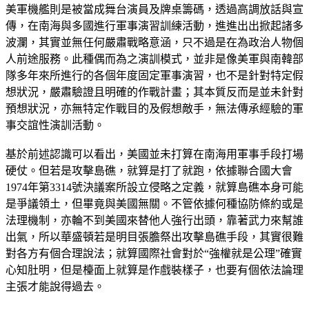
美軍機艦則是被當成舞台演員及牌桌籌碼，透過高調放話與宣
傳，在南海與多國進行軍事演習訓練活動，進進出出掀起諸多
波瀾，其實並無任何嚴肅戰略意涵，只不過是在為政治人物個
人前途服務。此種偶而為之演訓模式，並非是像美軍與南韓部
隊多年來所進行的各個年度固定軍事演習，也不是針對特定假
想狀況，嚴肅驗證且明確的作戰計畫；其本質反而是並未針對
預想狀況，亦無特定作戰目的及假想敵手，無法傳承經驗的軍
事交誼性演訓活動。
基於前述認識可以看出，美國並未打算在南海用軍事手段打場
硬仗。但若是攻擊島礁，就算是打了就跑，依據聯合國大會
1974年第3314號決議案所設立侵略之定義，就算島礁本身可能
是爭議領土，但畢竟與美國無關。不管依據何種協防條約或是
法理機制，亦輪不到美國來替他人強行出頭，靠著武力來幫誰
出氣，所以華盛頓若是明目張膽祭出攻擊島礁手段，其實很難
對各方有個合理說法；就算國際社會對於“強權就是公理”確實
心知肚明，但是檯面上就算是作戲裝樣子，也要有個依法論理
主張才能說得過去。