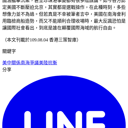
國潛艦擊沉案，甚至珍珠港事變都有很多陰謀論。如今各方認
定美國不斷壓迫北京，其實都是選戰操作，在此種時刻，多些
想像力並不為過。但若真是不幸被筆者言中，美國在南海會利
用臨檢商船造勢，而又不能順利合理收場時，最大反諷恐怕是
讓國際社會看出，到底是誰在顛覆國際海域的航行自由。
（本文刊載於109.08.04 香港三策智庫）
關鍵字
美中關係
南海爭議
美陸抗衡
分享