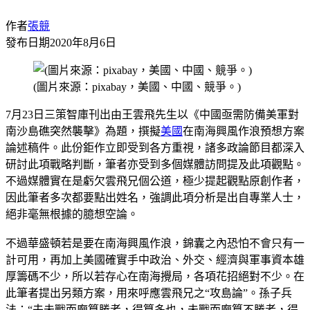
作者
張競
發布日期
2020年8月6日
(圖片來源：pixabay，美國、中國、競爭。)
7月23日三策智庫刊出由王雲飛先生以《中國亟需防備美軍對
南沙島礁突然襲擊》為題，撰擬
美國
在南海興風作浪預想方案
論述稿件。此份鉅作立即受到各方重視，諸多政論節目都深入
研討此項戰略判斷，筆者亦受到多個媒體訪問提及此項觀點。
不過媒體實在是虧欠雲飛兄個公道，極少提起觀點原創作者，
因此筆者多次都要點出姓名，強調此項分析是出自專業人士，
絕非毫無根據的臆想空論。
不過華盛頓若是要在南海興風作浪，錦囊之內恐怕不會只有一
計可用，再加上美國確實手中政治、外交、經濟與軍事資本雄
厚籌碼不少，所以若存心在南海攪局，各項花招絕對不少。在
此筆者提出另類方案，用來呼應雲飛兄之“攻島論”。孫子兵
法：“夫未戰而廟算勝者，得算多也，未戰而廟算不勝者，得