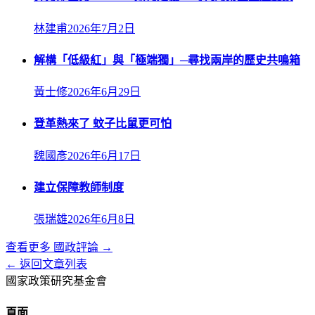
林建甫
2026年7月2日
解構「低級紅」與「極端獨」─尋找兩岸的歷史共鳴箱
黃士修
2026年6月29日
登革熱來了 蚊子比鼠更可怕
魏國彥
2026年6月17日
建立保障教師制度
張瑞雄
2026年6月8日
查看更多
國政評論
→
← 返回文章列表
國家政策研究基金會
頁面