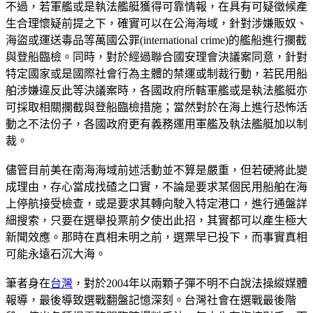
不過，若軍艦或是執法艦艇獲得可靠情報，在具有可疑徵候產
生合理懷疑前提之下，確實可以在公海海域，針對涉嫌販奴、
海盜或運送毒品等萬國公罪(international crime)的艦船進行攔截
與登船臨檢。同時，對於經過聯合國安理會決議案同意，針對
特定國家或是國際社會行為主體的禁運或制裁行動，若民用船
舶涉嫌違反此等決議案時，各國政府所轄軍艦或是執法艦艇亦
可採取相關攔截與登船臨檢措施；當然對於在海上進行恐怖活
動之不法份子，各國政府更有義務運用軍艦及執法艦艇加以制
裁。
儘管目前美在南海海域前述活動並不算是嚴重，但若硬將此變
成理由，存心當成找碴之口實，不論是要求某個民用船舶在海
上停航接受檢查，或是要求其轉向駛入特定港口，進行通盤詳
細搜索，只要在選舉投票前夕使出此招，其實都可以產生極大
新聞效應。那時在真相未明之前，選票早已投下，而事實真相
可能永遠石沉大海。
筆者身在
台灣
，對於2004年以兩顆子彈不明不白說法操縱媒體
報導，最後導致選戰翻盤記憶深刻。台灣社會在選戰最後階