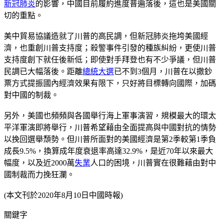
新冠肺炎
的影響，中國目前履約進度普遍落後，這也是美國關
切的重點。
美中貿易協議造就了川普的高民調，但新冠肺炎拖垮美國經
濟，也重創川普支持度；殺警事件引發的種族糾紛，更使川普
支持度創下就任後新低；即使對手拜登也有不少爭議，但川普
民調已大幅落後。距離
總統大選
已不到3個月，川普在以撒鈔
票方式提振國內經濟效果有限下，只好將目標轉向國際，加碼
對中國的制裁。
另外，美國也頻頻與各國舉行海上軍事演習，規模最大的環太
平洋軍演即將舉行，川普希望藉由全面提高與中國對抗的情勢
以挽回選舉頹勢。但川普所面對的美國經濟是第2季較第1季負
成長9.5%，換算成年度衰退率高達32.9%，是近70年以來最大
幅度，以及近2000萬
失業
人口的困境，川普實在很難藉由對中
國制裁而力挽狂瀾。
(本文刊於2020年8月10日中國時報)
關鍵字