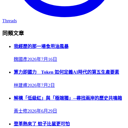
Threads
同類文章
我經歷的那一場食用油風暴
魏國彥
2026年7月16日
算力即國力 Token 如何定義AI時代的第五生產要素
林建甫
2026年7月2日
解構「低級紅」與「極端獨」─尋找兩岸的歷史共鳴箱
黃士修
2026年6月29日
登革熱來了 蚊子比鼠更可怕