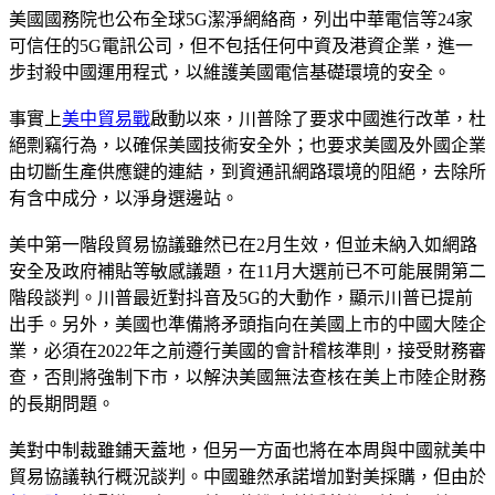
美國國務院也公布全球5G潔淨網絡商，列出中華電信等24家
可信任的5G電訊公司，但不包括任何中資及港資企業，進一
步封殺中國運用程式，以維護美國電信基礎環境的安全。
事實上
美中貿易戰
啟動以來，川普除了要求中國進行改革，杜
絕剽竊行為，以確保美國技術安全外；也要求美國及外國企業
由切斷生產供應鍵的連結，到資通訊網路環境的阻絕，去除所
有含中成分，以淨身選邊站。
美中第一階段貿易協議雖然已在2月生效，但並未納入如網路
安全及政府補貼等敏感議題，在11月大選前已不可能展開第二
階段談判。川普最近對抖音及5G的大動作，顯示川普已提前
出手。另外，美國也準備將矛頭指向在美國上市的中國大陸企
業，必須在2022年之前遵行美國的會計稽核準則，接受財務審
查，否則將強制下市，以解決美國無法查核在美上市陸企財務
的長期問題。
美對中制裁雖鋪天蓋地，但另一方面也將在本周與中國就美中
貿易協議執行概況談判。中國雖然承諾增加對美採購，但由於