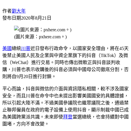
作者
劉大年
發布日期
2020年8月21日
(圖片來源：pxhere.com。)
美國
總統
川普
近日發布行政命令，以國家安全理由，將在45天
後禁止美國人民及企業與中資企業旗下的抖音（TikTok）及微
信（WeChat）進行交易。同時也傳出微軟正與抖音談判收
購，川普也表示收購後的抖音必須與中國母公司徹底分割，否
則將自9月20日進行封鎖。
平心而論，抖音與微信的介面與資訊隱私相關，較不涉及國家
安全，而且川普在命令中也未提出影響美國國安的具體證據，
所以引起大陸不滿。不過美國參議院也繼眾議院之後，通過禁
止聯邦僱員在政府的電子設備上使用抖音，顯示制裁中國已成
為美國跨黨派共識。未來即使
拜登
當選總統，也會持續對中國
圍堵，方向不會改變。