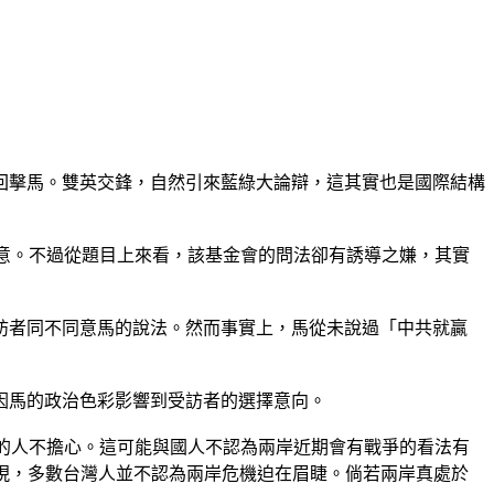
也回擊馬。雙英交鋒，自然引來藍綠大論辯，這其實也是國際結構
%同意。不過從題目上來看，該基金會的問法卻有誘導之嫌，其實
訪者同不同意馬的說法。然而事實上，馬從未說過「中共就贏
因馬的政治色彩影響到受訪者的選擇意向。
8%的人不擔心。這可能與國人不認為兩岸近期會有戰爭的看法有
發現，多數台灣人並不認為兩岸危機迫在眉睫。倘若兩岸真處於