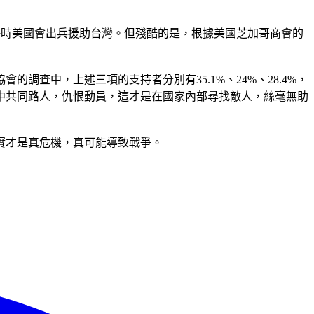
戰爭時美國會出兵援助台灣。但殘酷的是，根據美國芝加哥商會的
查中，上述三項的支持者分別有35.1%、24%、28.4%，
中共同路人，仇恨動員，這才是在國家內部尋找敵人，絲毫無助
實才是真危機，真可能導致戰爭。