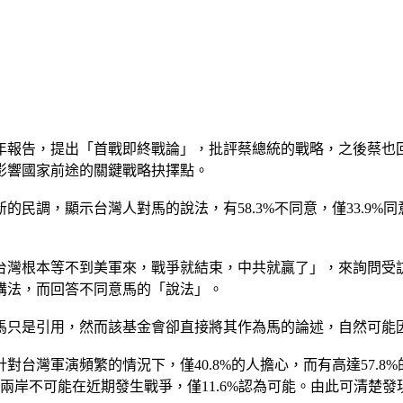
8年報告，提出「首戰即終戰論」，批評蔡總統的戰略，之後蔡
影響國家前途的關鍵戰略抉擇點。
民調，顯示台灣人對馬的說法，有58.3%不同意，僅33.9
台灣根本等不到美軍來，戰爭就結束，中共就贏了」，來詢問受
講法，而回答不同意馬的「說法」。
馬只是引用，然而該基金會卻直接將其作為馬的論述，自然可能
台灣軍演頻繁的情況下，僅40.8%的人擔心，而有高達57.
兩岸不可能在近期發生戰爭，僅11.6%認為可能。由此可清楚