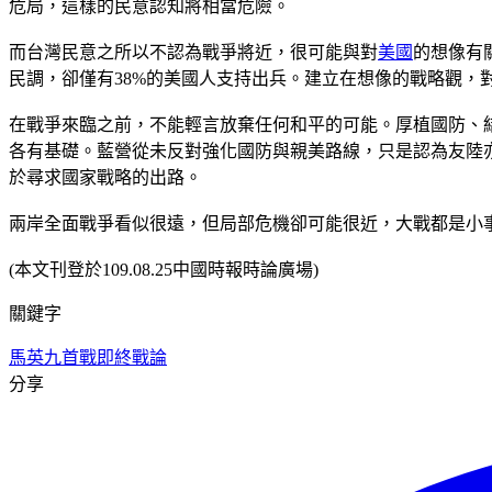
危局，這樣的民意認知將相當危險。
而台灣民意之所以不認為戰爭將近，很可能與對
美國
的想像有
民調，卻僅有38%的美國人支持出兵。建立在想像的戰略觀，
在戰爭來臨之前，不能輕言放棄任何和平的可能。厚植國防、結交
各有基礎。藍營從未反對強化國防與親美路線，只是認為友陸
於尋求國家戰略的出路。
兩岸全面戰爭看似很遠，但局部危機卻可能很近，大戰都是小
(本文刊登於109.08.25中國時報時論廣場)
關鍵字
馬英九
首戰即終戰論
分享