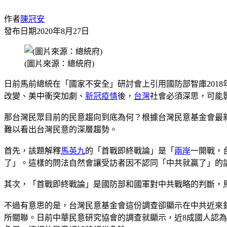
作者
陳冠安
發布日期
2020年8月27日
(圖片來源：總統府)
日前馬前總統在「國家不安全」研討會上引用國防部智庫201
改變、美中衝突加劇、
新冠疫情
後，
台灣
社會必須深思，可能
那台灣民眾目前的民意趨向到底為何？根據台灣民意基金會最新的
難以看出台灣民意的深層趨勢。
首先，該題解釋
馬英九
的「首戰即終戰論」是「
兩岸
一開戰，
了」。這樣的問法自然會讓受訪者因不認同「中共就贏了」的
其次，「首戰即終戰論」是國防部和國軍對中共戰略的判斷，
不過有意思的是，台灣民意基金會這份調查卻顯示在中共近來針對
所關聯。日前中華民意研究協會的調查就顯示，近8成國人認為