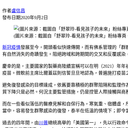
作者
盧信昌
發布日期
2020年9月2日
(圖片來源：截圖自「舒翠玲-看見孩子的未來」粉絲專頁
新冠疫情
發展至今，開頭看似快速傳開，而有佛系管理的「群
有自然消失的奇蹟發生。阻絕跨域和跨期間的交叉和反覆感染
慶幸的是，主要國家的製藥商陸續宣稱可以在明（2021）年年初，完成臨
疫苗。微軟前主席比爾蓋茲則信誓旦旦地認為，普遍施打疫苗
避免復發感染的目標達成，依舊要靠積極的群聚阻隔和監理作
貿下降只是必然。何況主要監管措施，仍是控管人際接觸與商
而在一些看似落伍的醫療見解和自保行為，寒氣重、宿體虛，
當中，容易發生群聚感染的復發，泰半在低溫的情境下；即令
過去的四年間，由
川普
總統高舉的「美國第一」，先以行政命