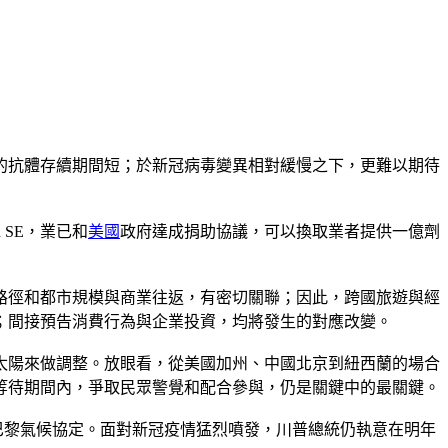
的抗體存續期間短；於新冠病毒變異相對緩慢之下，更難以期待
 SE，業已和
美國
政府達成捐助協議，可以換取業者提供一億劑
路徑和都市規模與商業往返，有密切關聯；因此，跨國旅遊與經
；間接預告消費行為與企業投資，均將發生的對應改變。
太陽來做調整。放眼看，從美國加州、中國北京到紐西蘭的場合
等待期間內，爭取民眾警覺和配合參與，仍是關鍵中的最關鍵。
巴黎氣候協定。面對新冠疫情猛烈噴發，川普總統仍執意在明年