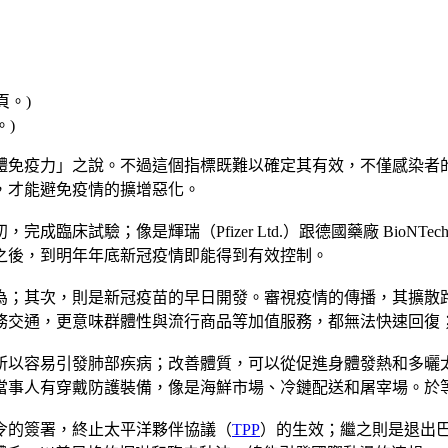
。)
體免疫力」之說。不過這個指標既難以確定其有效，不僅感染者
，才能避免疫情的擴增惡化。
床試驗；像是輝瑞（Pfizer Ltd.）跟德國藥廠 BioNTech
之後，到明年年底新冠疫情即能得到有效控制。
為；其次，則是新冠疫苗的早日開發。審視疫情的傳播，其擴散
務交通，更意味群體性與流行商品等加值服務，都無法快速回復
所以容易引發肺部疾病；改善體質，可以從促進身體發熱和多曬
當事人有穿戴防護裝備，像是海鮮市場、冷鏈配送和屠宰場。於
令的簽署，終止太平洋夥伴協議（
TPP
）的生效；繼之則是退出