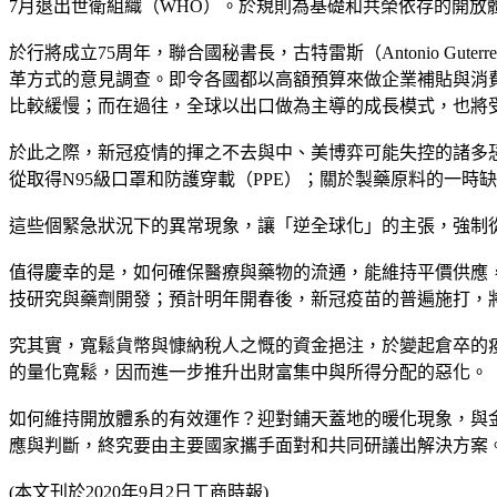
7月退出世衛組織（WHO）。於規則為基礎和共榮依存的開放
於行將成立75周年，聯合國秘書長，古特雷斯（Antonio G
革方式的意見調查。即令各國都以高額預算來做企業補貼與消
比較緩慢；而在過往，全球以出口做為主導的成長模式，也將
於此之際，新冠疫情的揮之不去與中、美博弈可能失控的諸多
從取得N95級口罩和防護穿載（PPE）；關於製藥原料的一
這些個緊急狀況下的異常現象，讓「逆全球化」的主張，強制
值得慶幸的是，如何確保醫療與藥物的流通，能維持平價供應
技研究與藥劑開發；預計明年開春後，新冠疫苗的普遍施打，
究其實，寬鬆貨幣與慷納稅人之慨的資金挹注，於變起倉卒的
的量化寬鬆，因而進一步推升出財富集中與所得分配的惡化。
如何維持開放體系的有效運作？迎對鋪天蓋地的暖化現象，與
應與判斷，終究要由主要國家攜手面對和共同研議出解決方案
(本文刊於2020年9月2日工商時報)