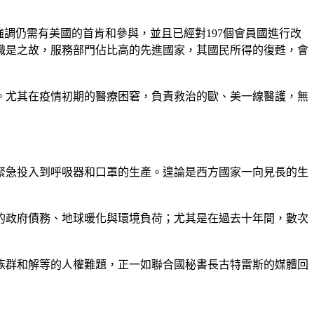
；他強調仍需有美國的首肯和參與，並且已經對197個會員國進行改
職是之故，服務部門佔比高的先進國家，其國民所得的復甦，會
。尤其在疫情初期的醫療困窘，負責救治的歐、美一線醫護，無
緊急投入到呼吸器和口罩的生產。遑論是西方國家一向見長的生
的政府債務、地球暖化與環境負荷；尤其是在過去十年間，數次
族群和解等的人權難題，正一如聯合國秘書長古特雷斯的媒體回