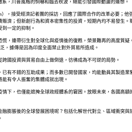
體系，川普風格的恫嚇和臨去秋波，總能引發國際動盪的連想。
uterres），接受經濟記者團的採訪，回應了國際合作的改革必要
費賑濟；但新創行為和資本密集性的投資，短期內均不易發生。
受到一定的抑制。
恐慌，連帶衍生對全球化與疫情後的復甦，榮景難再的高度質疑
時缺乏，據傳是因為印度全面禁止對外貿易所造成。
從跨國投資與貿易自由上做倒退，彷彿成為不可逆的局勢。
，已有不錯的互助成果；而多數已開發國家，均能動員其製造業
將能有令人振奮的集體成就出現。
疫情下，也僅能遮掩全球政經體系的窘困。放眼未來，各國高額
金融膨脹後的全球發展困境呢？包括化解世代對立、區域衝突與
。