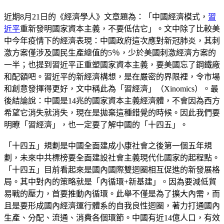
近期8月21日的《經濟學人》文章題為：「中國經濟模式，
習
近平
重新發明國家資本主義，不要低估它」。文中除了比較美
中今年疫情下的經濟表現：中國政府這次應對新冠肺炎，其刺
激方案僅涉及國民生產總值的5％，少於美國刺激經濟方案的
一半；也提到習近平正重塑國家資本主義，要美國忘了鋼鐵廠
和配額吧。習近平的新經濟構想，是在嚴密的界限裡，令市場
和創意發揮得更好，文中稱此為「習經濟」（Xinomics）。最
後結論說：中國是14兆的國家資本主義經濟體，不會因為西方
希望它消失就消失，現在是拋棄這種錯覺的時候。因此我們要
明瞭「習經濟」，也一定要了解中國的「十四五」。
「十四五」規劃是中國全面建成小康社會之後第一個五年規
劃，未來中共標榜要全面建設社會主義現代化國家的起程點。
「十四五」目前看起來是國內國際雙迴圈相互促進的新發展格
局。其中對內的策略就是「內循環+新基建」。因為要減低貿
易戰的壓力，首要推動內循環。此舉不僅是為了擴大內需，而
且是要形成國內經濟運行體系的自我良性迴圈，著力打通國內
生產、分配、流通、消費各個環節。中國有近14億人口，有效