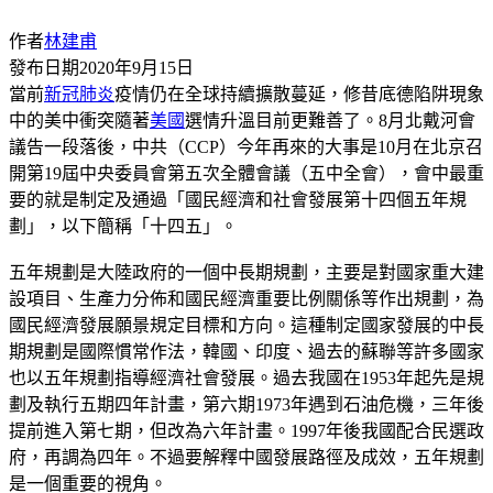
作者
林建甫
發布日期
2020年9月15日
當前
新冠肺炎
疫情仍在全球持續擴散蔓延，修昔底德陷阱現象
中的美中衝突隨著
美國
選情升溫目前更難善了。8月北戴河會
議告一段落後，中共（CCP）今年再來的大事是10月在北京召
開第19屆中央委員會第五次全體會議（五中全會），會中最重
要的就是制定及通過「國民經濟和社會發展第十四個五年規
劃」，以下簡稱「十四五」。
五年規劃是大陸政府的一個中長期規劃，主要是對國家重大建
設項目、生產力分佈和國民經濟重要比例關係等作出規劃，為
國民經濟發展願景規定目標和方向。這種制定國家發展的中長
期規劃是國際慣常作法，韓國、印度、過去的蘇聯等許多國家
也以五年規劃指導經濟社會發展。過去我國在1953年起先是規
劃及執行五期四年計畫，第六期1973年遇到石油危機，三年後
提前進入第七期，但改為六年計畫。1997年後我國配合民選政
府，再調為四年。不過要解釋中國發展路徑及成效，五年規劃
是一個重要的視角。