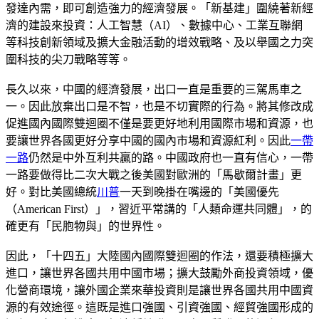
發達內需，即可創造強力的經濟發展。「新基建」圍繞著新經
濟的建設來投資：人工智慧（AI）、數據中心、工業互聯網
等科技創新領域及擴大金融活動的增效戰略、及以舉國之力突
圍科技的尖刀戰略等等。
長久以來，中國的經濟發展，出口一直是重要的三駕馬車之
一。因此放棄出口是不智，也是不切實際的行為。將其修改成
促進國內國際雙迴圈不僅是要更好地利用國際市場和資源，也
要讓世界各國更好分享中國的國內市場和資源紅利。因此
一帶
一路
仍然是中外互利共贏的路。中國政府也一直有信心，一帶
一路要做得比二次大戰之後美國對歐洲的「馬歇爾計畫」更
好。對比美國總統
川普
一天到晚掛在嘴邊的「美國優先
（American First）」，習近平常講的「人類命運共同體」，的
確更有「民胞物與」的世界性。
因此，「十四五」大陸國內國際雙迴圈的作法，還要積極擴大
進口，讓世界各國共用中國市場；擴大鼓勵外商投資領域，優
化營商環境，讓外國企業來華投資則是讓世界各國共用中國資
源的有效途徑。這既是進口強國、引資強國、經貿強國形成的