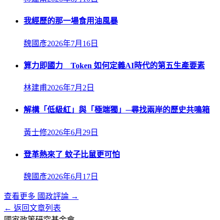
我經歷的那一場食用油風暴
魏國彥
2026年7月16日
算力即國力 Token 如何定義AI時代的第五生產要素
林建甫
2026年7月2日
解構「低級紅」與「極端獨」─尋找兩岸的歷史共鳴箱
黃士修
2026年6月29日
登革熱來了 蚊子比鼠更可怕
魏國彥
2026年6月17日
查看更多
國政評論
→
← 返回文章列表
國家政策研究基金會