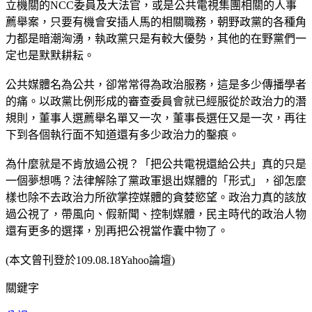
立機關的NCC委員及大法官，或是公共電視集團相關的人事
薦舉案，只要有機會安插人馬的相關職務，朝野政黨的各種角
力都是暗潮洶湧，執政黨只是有較大優勢，其他的在野黨們一
定也是默默耕耘。
公共媒體名為公共，卻常常得為政治服務，這是多少傳播學者
的痛。以政黨比例形成的審查委員會就已經服從於政治力的潛
規則，董事人選薦舉名單又一次，董事長選任又是一次，再往
下到各個執行面不知道還有多少政治力的鑿痕。
為什麼就是不肯放過公視？「把公共電視還給公共」真的只是
一個夢想嗎？法律解除了黨政軍退出媒體的「形式」，卻怎麼
樣也除不去政治力所欲掌控媒體的貪婪慾望。政治力真的該放
過公視了，帶風向、假新聞、控制媒體，民主時代的政治人物
還有更多的選擇，別再把公視當作囊中物了。
(本文曾刊登於109.08.18Yahoo論壇)
關鍵字