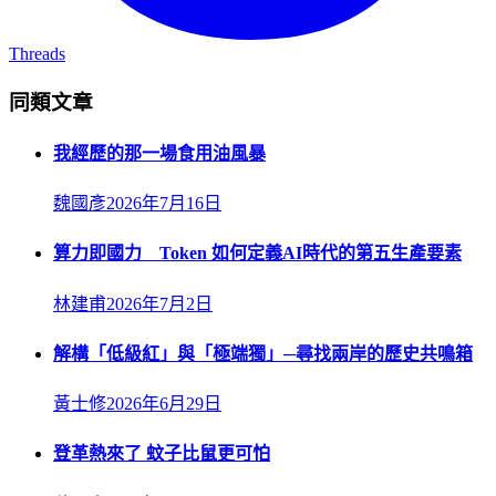
Threads
同類文章
我經歷的那一場食用油風暴
魏國彥
2026年7月16日
算力即國力 Token 如何定義AI時代的第五生產要素
林建甫
2026年7月2日
解構「低級紅」與「極端獨」─尋找兩岸的歷史共鳴箱
黃士修
2026年6月29日
登革熱來了 蚊子比鼠更可怕