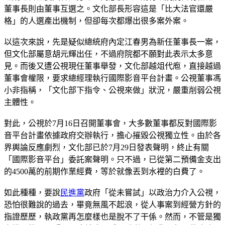
董事長則由董事互選之。文化部長形容這是「比大法官還嚴
格」的人選產出機制，但卻每次都爆出很多案外案。
以這次來說，先是疑似總統府內定江春男為新任董事長一案，
但文化部屬意胡元輝出任，不過府院都不願對此表示太多意
見。而後又遭公視現任董事舉發，文化部越俎代庖，直接越過
董事會權限，要求總經理執行國際影音平台計畫。公視董事馮
小非指稱，「文化部下指令、公視來做」狀況，嚴重削弱公視
主體性。
對此，公視於7月16日召開董事會，大多數董事都反對國際影
音平台計畫依據政府交辦執行，擔心摧毀公視獨立性。由於各
界輿論反應劇烈，文化部已於7月29日發表聲明，終止有關
「國際影音平台」委託案聲明。只不過，已從第二預備金支出
的4500萬的前期作業經費，等於就像丟到水裡的白費了。
如此種種，要說
民進黨
政府「從未嘗試」以政治力介入公視，
恐怕很難說的過去，畢竟無風不起浪，從人事案到經營方針的
指證歷歷，執政黨再怎麼樣也是脫不了干係。然而，不管是獨