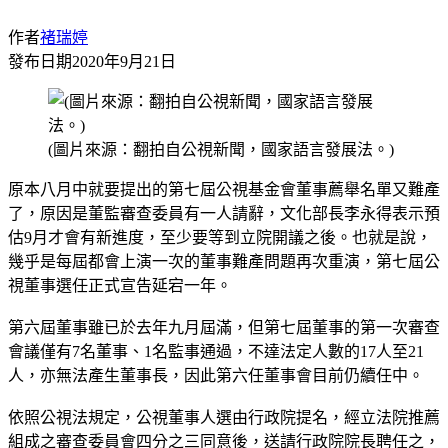
作者
褚瑞婷
發布日期
2020年9月21日
(圖片來源：翻拍自公視新聞，國家語言發展法。)
原本八月中就要提出的第七屆公視基金會董事薦舉名單又難產
了，原因是董監審查委員有一人請辭，文化部長李永得表示預
估9月才會有新進度，至少要等到立院開議之後。也就是說，
幾乎是每屆都會上演一次的董事難產問題再次重演，第七屆公
視董事選任正式宣告延宕一年。
第六屆董事雖已於去年九月屆滿，但第七屆董事的第一次審查
會議僅有7名董事、1名監事通過，不達法定人數的17人至21
人，亦無法產生董事長，因此第六任董事會目前仍續任中。
依照公視法規定，公視董事人選由行政院提名，經立法院推薦
組成之審查委員會四分之三同意後，送請行政院院長聘任之，