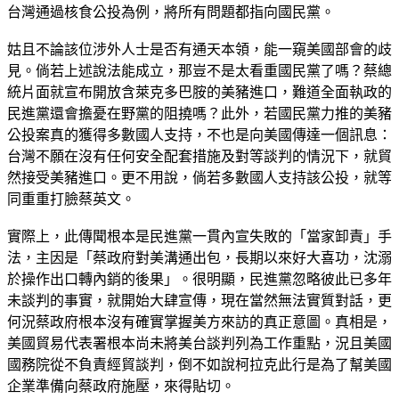
台灣通過核食公投為例，將所有問題都指向國民黨。
姑且不論該位涉外人士是否有通天本領，能一窺美國部會的歧
見。倘若上述說法能成立，那豈不是太看重國民黨了嗎？蔡總
統片面就宣布開放含萊克多巴胺的美豬進口，難道全面執政的
民進黨還會擔憂在野黨的阻撓嗎？此外，若國民黨力推的美豬
公投案真的獲得多數國人支持，不也是向美國傳達一個訊息：
台灣不願在沒有任何安全配套措施及對等談判的情況下，就貿
然接受美豬進口。更不用說，倘若多數國人支持該公投，就等
同重重打臉蔡英文。
實際上，此傳聞根本是民進黨一貫內宣失敗的「當家卸責」手
法，主因是「蔡政府對美溝通出包，長期以來好大喜功，沈溺
於操作出口轉內銷的後果」。很明顯，民進黨忽略彼此已多年
未談判的事實，就開始大肆宣傳，現在當然無法實質對話，更
何況蔡政府根本沒有確實掌握美方來訪的真正意圖。真相是，
美國貿易代表署根本尚未將美台談判列為工作重點，況且美國
國務院從不負責經貿談判，倒不如說柯拉克此行是為了幫美國
企業準備向蔡政府施壓，來得貼切。