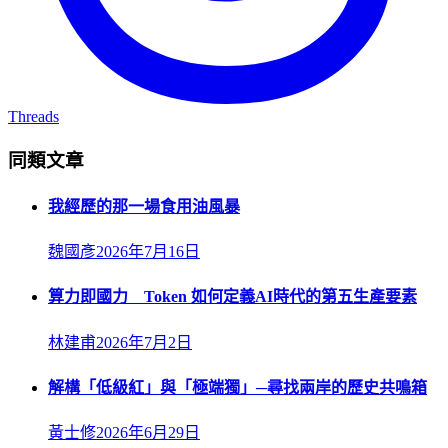
Threads
同類文章
我經歷的那一場食用油風暴
魏國彥
2026年7月16日
算力即國力 Token 如何定義AI時代的第五生產要素
林建甫
2026年7月2日
解構「低級紅」與「極端獨」─尋找兩岸的歷史共鳴箱
黃士修
2026年6月29日