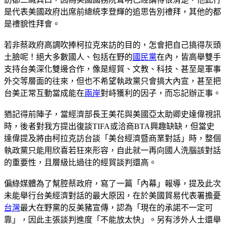
是代表美國政府出席前總統李登輝的追思告別禮拜，其他的都
是禮貌性拜會。
若非蔡政府高調吹捧柯拉克來訪的目的，怎會把自己搞得灰頭
土臉呢！絕大多數國人、包括在野的
國民黨
在內，皆高舉雙手
支持台美深化雙邊合作，像是經貿、文教、科技、甚至是軍事
外交等層面的往來，但也不希望執政黨只會搞大內宣，甚至把
台美正常互動當成能在
兩岸
對峙獲利的因子，而忘記辦正事。
猶記得前陣子，當經濟部長王美花與美國亞太助卿史達偉視訊
時，後者對我方提出復談TIFA或洽商BTA興趣缺缺，但當史
達偉提及將由柯拉克訪台談「美台經濟暨商業對話」時，整個
執政黨只能用欣喜若狂來形容，自此就一再向國人洗腦該對話
的重要性，且層級比過往的經貿談判還高。
偏綠媒體為了幫腔蔡政府，寫了一篇「內幕」報導，提及此次
未能舉行台美經濟對話的最大原因，在於美國貿易代表署擔憂
台灣
最大在野黨的反美豬宣傳，認為「現在的承諾不一定可
靠」，因此主張談判進度「不能放太快」。另有涉外人士還舉