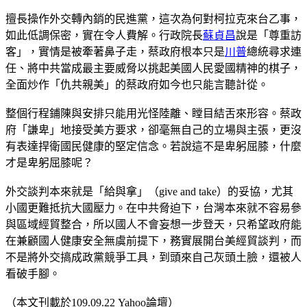
擅長操作外交轉內銷的民進黨，這次為何對柯拉克來台乙事，
如此低調保密，實在令人費解。行政院長
蘇貞昌
說是「尊重訪
客」，實情是被牽著鼻子走，蔡政府根本只是
川普
總統尋求連
任、將中共當成最主要威脅以挑起美國人民愛國精神的棋子，
全面炒作「仇共親美」的蔡政府如今也只能言聽計從。
整個行程鋪陳與安排只能用光怪陸離、瞠目結舌來形容。蔡政
府「謙卑」地接受美方要求，卻毫無自己的立場與主張，更沒
有表達捍衛國民健康的堅定信念。若說這不是卑躬屈膝，什麼
才是卑躬屈膝呢？
外交談判本來就是「給與拿」（give and take）的妥協，尤其
小國更難抵抗大國壓力。在中共脅迫下，台灣本來就不容易參
與區域經貿整合，所以國人不會妄想一步登天，只希望政府能
在兼顧國人健康安全無虞前提下，務實展開台美經貿談判，而
不是將外交搞成政黨競爭工具，到頭來自己灰頭土臉，還被人
看破手腳。
（本文刊載於109.09.22 Yahoo論壇）