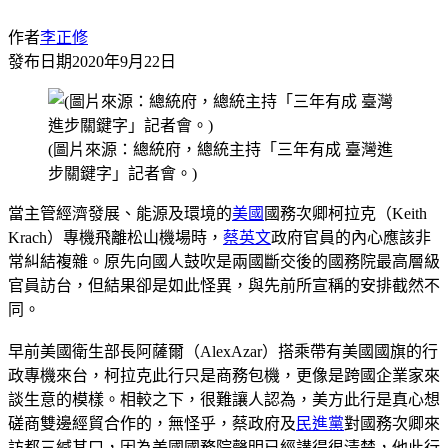
作者
李正修
發布日期
2020年9月22日
(圖片來源：總統府，總統主持「三年有成 臺灣進
步關鍵字」記者會。)
當主管經濟發展、能源及環境的
美國
國務次卿柯拉克（Keith
Krach）專機飛離松山機場時，
蔡英文
政府官員的內心應該非
常糾結複雜。原先向國人鼓吹是兩國斷交後的國務院最高層級
官員訪台，但結果卻是如此怪異，與先前所宣稱的安排截然不
同。
早前美國衛生部長阿薩爾（AlexAzar）搭乘帶有美國國旗的行
政專機來台，柯拉克此行只是商務包機，更像是跨國企業家來
談生意的模樣。相較之下，很難讓人認為，美方此行是真心想
磋商雙邊經貿合作的，無怪乎，蔡政府及
民進黨
對國務次卿來
訪都三緘其口，因為美國國務院聲明已經講得很清楚，他此行