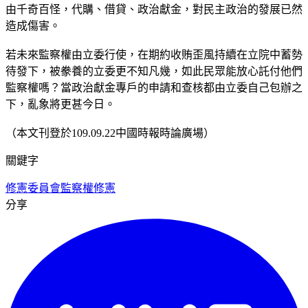
由千奇百怪，代購、借貸、政治獻金，對民主政治的發展已然
造成傷害。
若未來監察權由立委行使，在期約收賄歪風持續在立院中蓄勢
待發下，被豢養的立委更不知凡幾，如此民眾能放心託付他們
監察權嗎？當政治獻金專戶的申請和查核都由立委自己包辦之
下，亂象將更甚今日。
（本文刊登於109.09.22中國時報時論廣場）
關鍵字
修憲委員會
監察權
修憲
分享