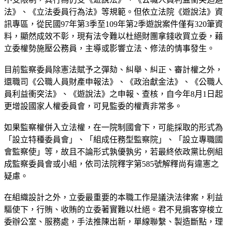
法》、《立法委員行為法》等規範。但依立法院《遊說法》資
訊專區，從民國97年第3季至109年第2季遊說案件僅有320筆資
料，顯然成效不彰，現有法令難以杜絕財團拿錢收買立委，藉
立委權勢施壓公務員，主導或影響立法、修法的情事發生。
目前監察委員除憲法賦予之彈劾、糾舉、糾正、審計權之外，
還職司《公職人員財產申報法》、《政治獻金法》、《公職人
員利益衝突法》、《遊說法》之申報、查核，自今年8月1日起
更增設國家人權委員會，可見監委的權責非常多。
如果監察權併入立法權，在一院制國會下，可能採取的形式為
「設立特種委員會」、「組成任務型監察院」、「設立專職國
會監察使」等，故且不論形式孰優孰劣，若最終依政黨比例組
成監察委員會或小組，依司法院釋字第585號解釋尚有違憲之
疑慮。
在組織設計之外，立委最重要的本職工作是議決法律案，利益
驅使下，行賄、收賄的立委著實難以杜絕。君不見掮客穿梭立
委辦公室、服務處，手法推陳出新，單線聯繫、製造斷點，理