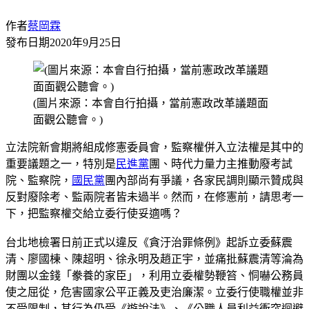
作者
蔡岡霖
發布日期
2020年9月25日
(圖片來源：本會自行拍攝，當前憲政改革議題面
面觀公聽會。)
立法院新會期將組成修憲委員會，監察權併入立法權是其中的
重要議題之一，特別是
民進黨
團、時代力量力主推動廢考試
院、監察院，
國民黨
團內部尚有爭議，各家民調則顯示贊成與
反對廢除考、監兩院者皆未過半。然而，在修憲前，請思考一
下，把監察權交給立委行使妥適嗎？
台北地檢署日前正式以違反《貪汙治罪條例》起訴立委蘇震
清、廖國棟、陳超明、徐永明及趙正宇，並痛批蘇震清等淪為
財團以金錢「豢養的家臣」，利用立委權勢鞭笞、恫嚇公務員
使之屈從，危害國家公平正義及吏治廉潔。立委行使職權並非
不受限制，其行為仍受《遊說法》、《公職人員利益衝突迴避