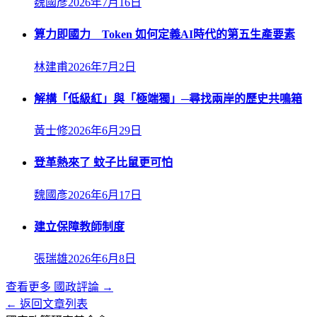
魏國彥
2026年7月16日
算力即國力 Token 如何定義AI時代的第五生產要素
林建甫
2026年7月2日
解構「低級紅」與「極端獨」─尋找兩岸的歷史共鳴箱
黃士修
2026年6月29日
登革熱來了 蚊子比鼠更可怕
魏國彥
2026年6月17日
建立保障教師制度
張瑞雄
2026年6月8日
查看更多
國政評論
→
← 返回文章列表