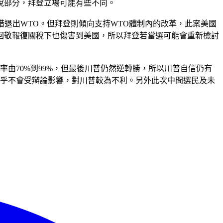
稅部分，拜登立場可能有些不同。
不惜退出WTO。但拜登則傾向支持WTO體制內的改革，此案美國
回敬報復關稅下也傷害到美國，所以拜登若當選可能會重新檢討
由70%到99%，但最後川普仍然逆轉勝，所以川普自信仍有
幾乎不會受辯論影響，對川普較為不利。另外此次中間選民及未