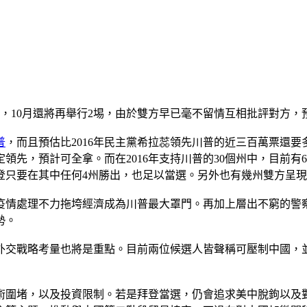
行，10月還將再舉行2埸，由於雙方早已毫不留情互相批評對方
普
，而且預估比2016年民主黨希拉蕊領先川普的近三百萬票還
定領先，預計可全拿。而在2016年支持川普的30個州中，目前
登只要在其中任何4州勝出，也足以當選。另外也有幾州雙方呈
疫情處理不力拖垮經濟成為川普最大罩門。再加上層出不窮的警
勢。
外交戰略考量也將是重點。目前兩位候選人皆聲稱可壓制中國，
術圍堵，以及投資限制。若是拜登當選，仍會追求美中脫鉤以及