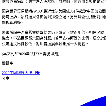
階段貿易協定；也會進入深水區，就補貼、國營事業與網路安
因為世界貿易組織(WTO)最近裁決美國依301條款對中國加
仍可上訴，最終結果會影響到拜登立埸。另外拜登也指出對中
關稅戰利弊。
未來辯論是否會影響選舉結果仍不確定，然而川普不相信民調，
機會。不過民調顯示因為討厭川普而支持拜登的比例，遠高於
決定選民比例較低，對川普擴展票源也是一大挑戰。
(本文刊於2020年9月23日奔騰思潮)
關鍵字
2020美國總統大選
川普
分享