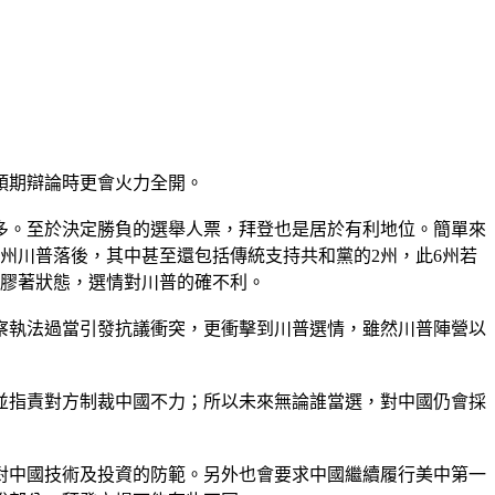
，預期辯論時更會火力全開。
要多。至於決定勝負的選舉人票，拜登也是居於有利地位。簡單來
有6州川普落後，其中甚至還包括傳統支持共和黨的2州，此6州若
現膠著狀態，選情對川普的確不利。
察執法過當引發抗議衝突，更衝擊到川普選情，雖然川普陣營以
並指責對方制裁中國不力；所以未來無論誰當選，對中國仍會採
對中國技術及投資的防範。另外也會要求中國繼續履行美中第一