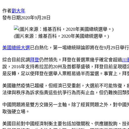
作者
劉大年
發布日期
2020年9月28日
(圖片來源：維基百科，2020年美國總統選舉。)
美國
總統大選
已白熱化，第一埸總統辯論即將在在9月29日舉
綜合目前民調
拜登
仍然領先。拜登在普選票幾乎確定會超過
川
說，2016年支持希拉蕊的20州及首都華盛頓，拜登目前呈現穩
是反轉，足以使拜登在選舉人票輕易過半而當選。事實上，拜
美國雖然疫情已趨緩，但經濟已受重創，大選前不可能恢復，
法律與秩序為訴求指責這些抗爭行為而有止血，但仍難挽回頹
中國問題將是雙方交鋒另一主軸。除了經貿問題之外，對中國
取強硬立場。
美國目前對中國經濟制衡主要包括加徵關稅、供應鏈脫鉤、技