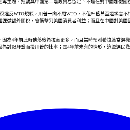
全等主題，推動與中國第二階段貿易協定。不過在對中國加徵關
徵關稅違反WTO規範，川普一向不甩WTO，不但杯葛甚至還掦言
國課徵額外關稅，會衝擊到美國消費者利益；而且在中國對美國
因為4年前此時他落後希拉蕊更多，而且當時預測希拉蕊當選機率
因為討厭拜登而投川普的比率；是4年前未有的情形，這些選民