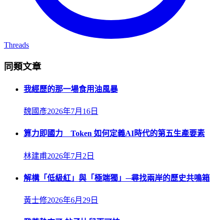
Threads
同類文章
我經歷的那一場食用油風暴
魏國彥
2026年7月16日
算力即國力 Token 如何定義AI時代的第五生產要素
林建甫
2026年7月2日
解構「低級紅」與「極端獨」─尋找兩岸的歷史共鳴箱
黃士修
2026年6月29日