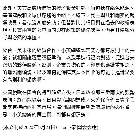
此外，美方高層所倡議的經濟繁榮網絡，尚包括在綠色能源、
基礎建設和全球供應鏈的重組上。線下，民主與共和兩黨的競
選政見，看似沒甚麼分歧；但若對比其細目與在過去的政績表
現，其實兩黨的著重面向與在政策的優先次序，仍有其傳統分
野與必然的專擅。
於台、美未來的經貿合作，小英總統認定雙方都有原則上的共
識；就相關議題要積極準備，以及早進行經濟對話、促進台美
密切的夥伴關係。然則，企業最擔心的，卻是供應鏈重組之下
的蠟燭兩頭燒，以及如何能保障其資本回收的可能；遑論是要
有高獲利的想像啊。
英國脫歐在國會內得到確認之後，日本政府即三番兩次的強勢
表態；終而能以英、日自貿協議的達成，來確保海外日資企業
能享有持續的利基市場。這個關鍵密碼與政府職能的必要省
思，小英總統的策士們，可都有想清楚？
(本文刊於2020年9月21日ETtoday新聞雲雲論)