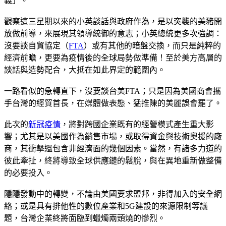
義」。
觀察這三星期以來的小英談話與政府作為，是以突襲的美豬開
放做前導，來展現其領導統御的意志；小英總統更多次強調：
沒要談自貿協定（
FTA
）或有其他的暗盤交換，而只是純粹的
經濟前瞻，更要為疫情後的全球局勢做準備！至於美方高層的
談話與造勢配合，大抵在如此界定的範圍內。
一路看似的急轉直下，沒要談台美FTA；只是因為美國商會攜
手台灣的經貿首長，在媒體做表態、猛推陳的美麗誤會罷了。
此次的
新冠疫情
，將對跨國企業既有的經營模式產生重大影
響；尤其是以美國作為銷售市場，或取得資金與技術奧援的廠
商，其衝擊還包含非經濟面的幾個因素。當然，有諸多力道的
彼此牽扯，終將導致全球供應鏈的鬆脫，與在異地重新做整備
的必要投入。
隱隱發動中的轉變，不論由美國要求盟邦，非得加入的安全網
絡；或是具有排他性的數位產業和5G建設的來源限制等議
題，台灣企業終將面臨到蠟燭兩頭燒的慘烈。