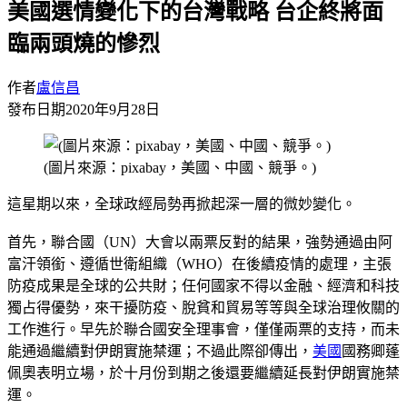
美國選情變化下的台灣戰略 台企終將面
臨兩頭燒的慘烈
作者
盧信昌
發布日期
2020年9月28日
(圖片來源：pixabay，美國、中國、競爭。)
這星期以來，全球政經局勢再掀起深一層的微妙變化。
首先，聯合國（UN）大會以兩票反對的結果，強勢通過由阿
富汗領銜、遵循世衛組織（WHO）在後續疫情的處理，主張
防疫成果是全球的公共財；任何國家不得以金融、經濟和科技
獨占得優勢，來干擾防疫、脫貧和貿易等等與全球治理攸關的
工作進行。早先於聯合國安全理事會，僅僅兩票的支持，而未
能通過繼續對伊朗實施禁運；不過此際卻傳出，
美國
國務卿蓬
佩奧表明立場，於十月份到期之後還要繼續延長對伊朗實施禁
運。