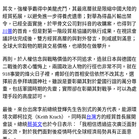
其次，強權爭霸得中美龍虎鬥，其最底層就是限縮中國大陸的
經貿拓展，以避免進一步得養虎遺患；對華為得晶片輸出禁
令，已經全面實施，於甲骨文公司對抖音的收購案，也得到了
川普
的首肯。但是對第一階段貿易協議的執行成果，在視訊會
議評估完成後，雙方經貿高層的與對外發言，則咸感到滿意；
全球大宗穀物的期貨交易價格，也順勢在做攀升。
再則，於人權信念與戰略價值的不同追求，造就日本與德國在
二戰後的衷心懺悔上，兩國政治人物的行徑也非常不同。就在
918事變的烽火日子裡，甫卸任的首相安倍依然不改其志，選
擇前去參拜靖國神社。雖說是要彰顯其對於愛國行誼的萬分尊
重，包括軍國時期的先靈；實際卻在彰顯其對戰爭，可以為處
理手段的高度認可。
最後，來台出席李前總統登輝先生告別式的美方代表，能源環
境次卿柯拉克（Keith Krach），同時與
台灣
方的經貿首長展開
會談。總統
蔡英文
也於今日表示：「我相信透過這次廣泛面對
面交流，對於我們面對後疫情時代全球經濟局勢具有正面意