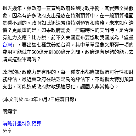
過去幾年，蔡政府一直宣稱政府達到財政平衡，其實完全是假
象，因為有許多政府支出是放在特別預算中，在一般預算裡面
是看不到的。政府如此迅速累積特別預算和債務，未來如何清
償？更嚴重的是，如果政府需要一些臨時性的支出時，是否還
有能力支應？比方說，前不久美國宣布要協助我國成為「堡壘
台灣
」，要出售七種武器給台灣，其中單單是魚叉飛彈一項的
費用可能就在500億元到800億元之間，政府還有足夠的能力去
購買這些軍購嗎？
政府的財政能力是有限的，每一種支出都應該做過可行性和財
務評估，最近蔡政府在缺乏足夠的評估下，不斷擴大特別預算
支出，可能造成政府財政迅速惡化，讓國人非常擔心。
(本文刊於2020年10月2日經濟日報)
關鍵字
前瞻計畫
特別預算
分享