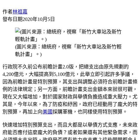
作者
林祖嘉
發布日期
2020年10月5日
(圖片來源：總統府，視察「新竹大車站及新竹輕
軌計畫」。)
行政院不久前公布前瞻計畫2.0版，把總支出由原先規劃的
4,200億元，大幅提高到5,100億元，此舉立即引起許多爭議，
因為前瞻計畫是特別預算，其支出與調整必須符合前瞻計畫條
例的法律規定；另一方面，前瞻計畫支出金額本來就很可觀，
現在又大幅增加，對於國家財政與舉債負擔造成重大壓力。尤
其是，今年以來，為了防疫和紓困，政府已經動用了龐大的特
別預算，再加上向
美國
採購軍機，也同樣使用特別預算。
快速增加特別預算支出，而且大都是以舉債方式支應，未來政
府能否應付這麼龐大的負債？或者如果還有其他緊急需求，而
必須擴大支出時，政府是否還有能力來支應？這些問題都令人