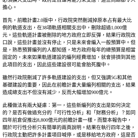
擔心。
首先，前瞻計畫2.0版中，行政院突然刪減掉原本占有最大比
例的軌道支出，在38項軌道相關支出中，刪除超過1,000億
元。這些軌道計畫被刪除的地方政府立即反彈，結果行政院改
口說，這些計畫並沒有停止，只是未來會編入一般預算中。但
是，熟悉預算編列的人都知道，地方政府每年的總預算是相當
固定的，未來如果軌道建設的編列經費增加，就會排擠到其他
此項目的支出，因此這些建設很可能會胎死腹中。
雖然行政院刪減了許多軌道建設的支出，但又強調5G和其他
基礎建設的重要，因此在前瞻計畫大量編列相關的支出，結果
造成總支出不但沒有減少，反而大幅增加900億元。
此種做法有兩大疑慮：第一，這些新編列的支出是如何決定
的？是否有做過充分的「可行性分析」和「財務分析」？如同
四年前倉促推出8,800億元的前瞻計畫一樣，而整本報告中，
關於可行性分析只有簡單的兩頁說明。結果在執行四年之後，
行政院主動把許多計畫項目喊停，或是移給地方政府，這是否