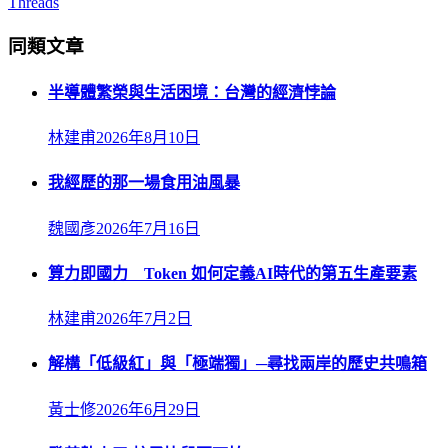
Threads
同類文章
半導體繁榮與生活困境：台灣的經濟悖論
林建甫
2026年8月10日
我經歷的那一場食用油風暴
魏國彥
2026年7月16日
算力即國力 Token 如何定義AI時代的第五生產要素
林建甫
2026年7月2日
解構「低級紅」與「極端獨」─尋找兩岸的歷史共鳴箱
黃士修
2026年6月29日