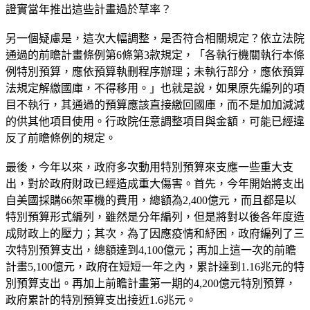
證實當年推出這些計畫過於草率？
另一個疑慮是，這次大幅調整，是否符合相關規定？依立法院
通過的前瞻計畫條例第6條第3款規定，「各執行機關執行本條
例特別預算，應依預算執刪程序辦理；未執行部分，應依預算
法規定解繳國庫，不得移用。」也就是說，如果原先編列的項
目不執行，其通過的預算應該直接繳回國庫，而不是加加減減
的供其他項目使用。行政院任意調整項目與金額，可能已經違
反了前瞻條例的規定。
最後，今年以來，政府多次動用特別預算來支應一些重大支
出，對於政府財政已經造成重大傷害。首先，今年開始將支出
自美國採購66架軍機的費用，總額為2,400億元，而且都是以
特別預算形式編列，雖然是分年編列，但是將對以後各年度造
成財政上的壓力；其次，為了因應疫情和紓困，政府編列了三
次特別預算支出，總額達到4,100億元；再加上這一次的前瞻
計畫5,100億元，政府在短短一年之內，累計達到1.16兆元的特
別預算支出。再加上前瞻計畫第一期的4,200億元特別預算，
政府累計的特別預算支出接近1.6兆元。