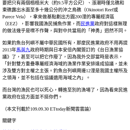
要把只有兩個榻榻米大（約9.5平方公尺）、漲潮時僅北礁和
東礁露出水面至多十幾公分的沖之鳥礁（Okinotori Reef或
Parece Vela），拿來做基點劃出方圓200浬的專屬經濟區
（EEZ），影響我國漁民捕魚作業，而
民進黨
政府對這樣無理
的做法幾乎是噤不作聲，與對中共當局的「神勇」迥然不同。
如果釣魚台列嶼不屬中華民國所有，那麼民進黨政府不用再提
2013年
馬英九
政府時期與日本安倍內閣簽訂的《台日漁業協
議》了，甚至可以把它作廢了，因為我外交部當時是表示，
「針對雙方重疊專屬經濟海域的漁業作業安排達成協議，並未
涉及雙方對主權之主張。釣魚台列嶼周邊12浬是我國主權所及
之領海，並不包括在協議適用海域之內」。
而台灣的漁民也可以死心，轉進至別的漁場了，因為看來民進
黨政府在這方面並不挺你們。
（本文刊載於109.09.30 ETtoday新聞雲雲論）
關鍵字