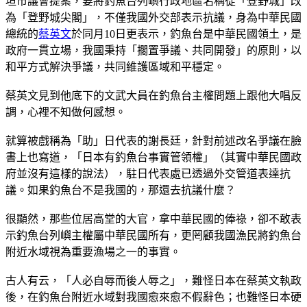
垣市議會提案，要將釣魚台列嶼行政地區名稱從「登野城」改
為「登野城尖閣」，不僅我國外交部表示抗議，身為中華民國
總統的
蔡英文
於同月10日更表示，釣魚台是中華民國領土，是
政府一貫立場，我國秉持「擱置爭議、共同開發」的原則，以
和平方式解決爭議，共同維護區域和平穩定。
蔡英文見到他底下的文武大員在釣魚台主權問題上跟他大唱反
調，心裡不知做何感想。
就算被戲稱為「助」日代表的謝長廷，針對前述改名爭議在臉
書上也寫道，「日本有釣魚台事實管領權」（其實中華民國政
府並沒有這樣的說法），駐日代表處已透過外交管道表達抗
議。如果釣魚台不是我國的，那還去抗議什麼？
很顯然，那些位居高堂的大官，拿中華民國的俸祿，卻不敢表
示釣魚台列嶼主權屬中華民國所有，更罔顧我國漁民將釣魚台
附近水域視為重要漁場之一的事實。
古人有云，「人必自辱而後人辱之」，難怪日本在蔡英文執政
後，在釣魚台附近水域對我國愈來愈不假辭色；也難怪日本硬