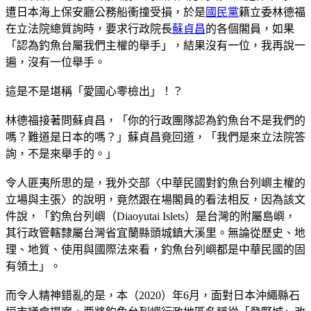
遭日本海上保安廳公務船衝撞受損，於是
國民黨
籍立委林德福
在立法院總質詢時，要求行政院長
蘇貞昌
的各個閣員，如果
「認為釣魚台屬我們主權的舉手」，結果沒有一位，我再說一
遍，沒有一位舉手。
這是不是堪稱「愛國心零檢出」！？
林德福接著問蘇貞昌，「你的行政團隊認為釣魚台不是我們的
嗎？難道是日本的嗎？」蘇貞昌竟回道，「我們是來立法院答
詢，不是來舉手的。」
令人匪夷所思的是，我外交部〈中華民國對釣魚台列嶼主權的
立場與主張〉的說明，竟然跟在場閣員的看法相反，因為該文
件說，「釣魚台列嶼（Diaoyutai Islets）是台灣的附屬島嶼，
其行政管轄隸屬台灣省宜蘭縣頭城鎮大溪里。無論從歷史、地
理、地質、使用與國際法來看，釣魚台列嶼都是中華民國的固
有領土」。
而令人精神錯亂的是，本（2020）年6月，面對日本沖繩縣石