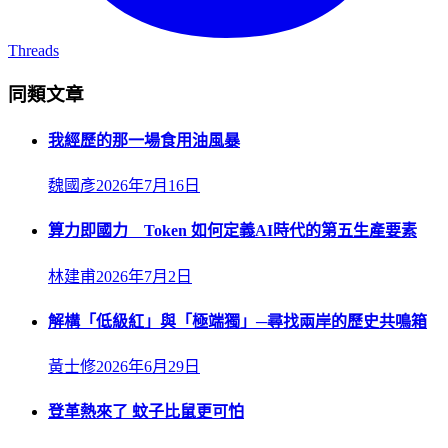
Threads
同類文章
我經歷的那一場食用油風暴
魏國彥
2026年7月16日
算力即國力 Token 如何定義AI時代的第五生產要素
林建甫
2026年7月2日
解構「低級紅」與「極端獨」─尋找兩岸的歷史共鳴箱
黃士修
2026年6月29日
登革熱來了 蚊子比鼠更可怕