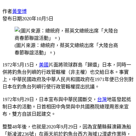
作者
黃奎博
發布日期
2020年10月5日
(圖片來源：總統府，蔡英文總統出席「大陸台商
春節聯誼活動」。)
1972年5月15日，
美國
片面將琉球群島「歸還」日本，同時一
併將釣魚台列嶼的行政管轄權（非主權）也交給日本。事實
上，中華民國政府及中華人民共和國政府在1971年便已分別對
日本在釣魚台列嶼行使行政管轄權提出抗議。
1972年9月29日，日本宣布與中華民國斷交，
台灣
地區發起抵
制日本的活動。日首相田中角榮與中共國務院總理周恩來宣
布，雙方自該日起建交。
整整48年後，也就是2020年9月29日，因為宜蘭縣蘇澳籍漁船
「新凌波236號」在兩天前於釣魚台西方海域12浬處作業時，