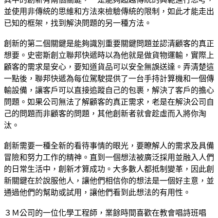
並使用非傳統的思維和方法來檢驗傳統的限制，如此才能走出
已知的框架，找到解決問題的另一種方法。
創新的第二個關鍵是能夠識別重要關鍵問題並認清顧客的真正
想要。史密斯創立聯邦快遞時以為他就是做貨物運輸，實際上
顧客的需求是安心，要知道貨品可以安全無誤送達。弄清楚這
一點後，聯邦快遞為每位駕駛提供了一台手持計算機和一個傳
輸設備，讓客戶可以直接追蹤自己的包裹，解決了客戶的擔心
問題。如果公司無法了解顧客的真正需求，老是在解決公司自
己的問題而非顧客的問題，其他創新者就會趁虛而入將你淘
汰。
創新需要一種全新的看待事情的眼光，要瞭解人的需求及具備
冒險和努力工作的精神。直到一個想法被廣泛採用並融入人們
的日常生活中，創新才算成功。大多數人都抵制變革，因此創
新關鍵在於說服他人，讓他們相信你的想法是一個好主意，並
通過他們的幫助或試用，讓他們看到此想法的有用性。
３Ｍ公司的一位化學工程師，業餘時間喜歡在教會唱詩班唱