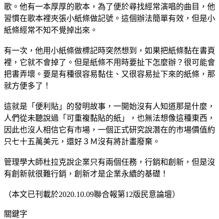
歌。他有一本厚厚的歌本，為了便於尋找經常演唱的曲目，他
習慣在歌本裡夾張小紙條做記號。這個辦法簡單有效，但是小
紙條經常不知不覺掉出來。
有一次，他用小紙條做標記時突然想到，如果把紙條黏在書頁
裡，它就不會掉了。但是紙條不用時要扯下怎麼辦？很可能會
把書弄壞。要是有種很容易黏住、又很容易扯下來的紙條，那
就方便多了！
這就是「便利貼」的發明故事，一開始沒有人知道那是什麼，
人們從未聽說過「可重複黏貼的紙」，也無法想像這種東西，
因此也沒人相信它有市場，一個正式研究說潛在的市場價值約
只七十五萬美元，還好３Ｍ沒有將計畫廢棄。
管理學大師杜拉克說企業只有兩個任務，行銷和創新，但是沒
有創新就很難行銷，創新才是企業永續的基礎！
（本文已刊載於2020.10.09聯合報第12版民意論壇）
關鍵字