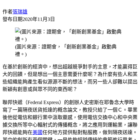
作者
張瑞雄
發布日期
2020年11月3日
(圖片來源：證期會，「創新創業基金」啟動典
禮。)
在基於創新的經濟中，想出超越競爭對手的主意，才能贏得巨
大的回饋，但是想出一個主意需要什麼呢？為什麼有些人和某
些組織能夠產生看似源源不斷的想法，而另一些人卻難以提出
新穎有創意或與眾不同的東西呢？
聯邦快遞（Federal Express）的創辦人史密斯在耶魯念大學時
寫了一篇隔夜送貨抵達的概念論文，教授只給了一個Ｃ。畢業
後他從電信和銀行業中汲取靈感，使用電信交換中心和中央票
據交換所等中心輻射式的傳播概念，將之應用到運輸業，讓聯
邦快遞能夠在
美國
任何地方提供點對點服務，做到隔夜送達。
其中的創新有兩個關鍵，一是能夠超越傳統的典範進行思考，