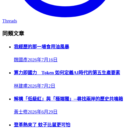
Threads
同類文章
我經歷的那一場食用油風暴
魏國彥
2026年7月16日
算力即國力 Token 如何定義AI時代的第五生產要素
林建甫
2026年7月2日
解構「低級紅」與「極端獨」─尋找兩岸的歷史共鳴箱
黃士修
2026年6月29日
登革熱來了 蚊子比鼠更可怕