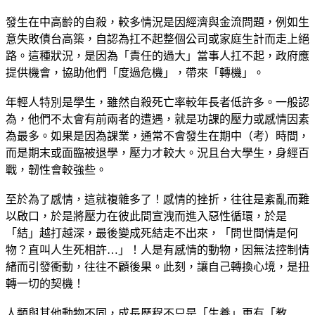
發生在中高齡的自殺，較多情況是因經濟與金流問題，例如生
意失敗債台高築，自認為扛不起整個公司或家庭生計而走上絕
路。這種狀況，是因為「責任的過大」當事人扛不起，政府應
提供機會，協助他們「度過危機」，帶來「轉機」。
年輕人特別是學生，雖然自殺死亡率較年長者低許多。一般認
為，他們不太會有前兩者的遭遇，就是功課的壓力或感情因素
為最多。如果是因為課業，通常不會發生在期中（考）時間，
而是期末或面臨被退學，壓力才較大。況且台大學生，身經百
戰，韌性會較強些。
至於為了感情，這就複雜多了！感情的挫折，往往是紊亂而難
以啟口，於是將壓力在彼此間宣洩而進入惡性循環，於是
「結」越打越深，最後變成死結走不出來，「問世間情是何
物？直叫人生死相許…」！人是有感情的動物，因無法控制情
緒而引發衝動，往往不顧後果。此刻，讓自己轉換心境，是扭
轉一切的契機！
人類與其他動物不同，成長歷程不只是「生養」更有「教