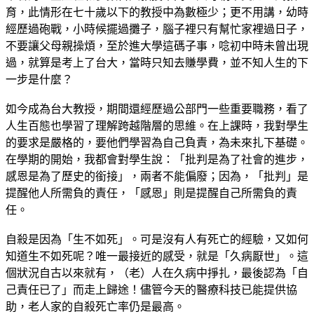
育，此情形在七十歲以下的教授中為數極少；更不用講，幼時
經歷過砲戰，小時候擺過攤子，腦子裡只有幫忙家裡過日子，
不要讓父母親操煩，至於進大學這碼子事，唸初中時未曾出現
過，就算是考上了台大，當時只知去賺學費，並不知人生的下
一步是什麼？
如今成為台大教授，期間還經歷過公部門一些重要職務，看了
人生百態也學習了理解跨越階層的思維。在上課時，我對學生
的要求是嚴格的，要他們學習為自己負責，為未來扎下基礎。
在學期的開始，我都會對學生說：「批判是為了社會的進步，
感恩是為了歷史的銜接」，兩者不能偏廢；因為，「批判」是
提醒他人所需負的責任，「感恩」則是提醒自己所需負的責
任。
自殺是因為「生不如死」。可是沒有人有死亡的經驗，又如何
知道生不如死呢？唯一最接近的感受，就是「久病厭世」。這
個狀況自古以來就有，（老）人在久病中掙扎，最後認為「自
己責任已了」而走上歸途！儘管今天的醫療科技已能提供協
助，老人家的自殺死亡率仍是最高。