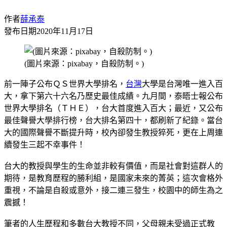
作者
薛承泰
發布日期
2020年11月17日
(圖片來源：pixabay，自殺防制。)
前一陣子公布ＱＳ世界大學排名，
台灣
大學是台灣唯一進入百
大，拿下第六十六名乃歷史最佳成績。九月間，泰晤士報公布
世界大學排名（ＴＨＥ），台大首度進入百大；最近，又公布
最佳聲譽大學排行榜，台大排名第四十，都刷新了紀錄。當台
大的國際聲譽不斷提升時，校內卻發生教授猝死，更在上周連
續發生三起不幸事件！
台大的教授與學生的生命並非較有價值，而是社會對這群人的
期待，是教育歷程的勝利組，是國家未來的菁英；這次會格外
重視，不論是自殺或意外，接二連三發生，校園中的師生為之
震撼！
筆者的人生歷程和多數台大教授不同，父母親未受過正式教