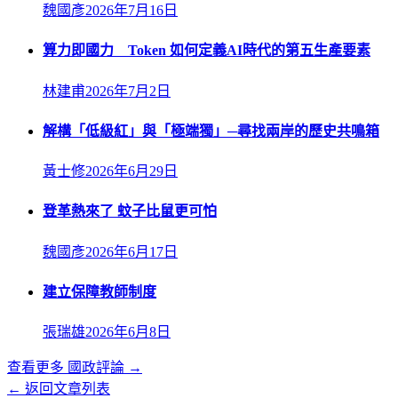
魏國彥
2026年7月16日
算力即國力 Token 如何定義AI時代的第五生產要素
林建甫
2026年7月2日
解構「低級紅」與「極端獨」─尋找兩岸的歷史共鳴箱
黃士修
2026年6月29日
登革熱來了 蚊子比鼠更可怕
魏國彥
2026年6月17日
建立保障教師制度
張瑞雄
2026年6月8日
查看更多
國政評論
→
← 返回文章列表