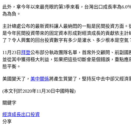
此外，拿今年以來最亮眼的第3季來看，台灣出口成長率為6.0
為為負。
主計總處公布的最新資料讓人最納悶的一點是民間投資方面。從去
是今年民間投資帶來的固定資本形成對經濟成長的貢獻依主計總處2月
了？令人興奮的回台投資數字有多少是灌水、多少根本是空氣
11月23日
拜登
公布部分執政團隊名單，首席外交顧問、前副國
並從其中獲得極大利益，如果把這些切斷會是個錯誤，重點應
態平衡。
美國變天了，
美中關係
將產生質變了，堅持反中去中卻又經濟
(本文刊於2020年11月30日中國時報)
關鍵字
經濟成長
出口
投資
分享