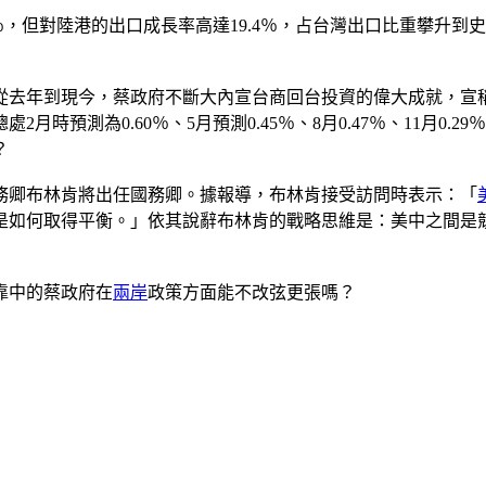
％，但對陸港的出口成長率高達19.4％，占台灣出口比重攀升到
年到現今，蔡政府不斷大內宣台商回台投資的偉大成就，宣稱台商回
時預測為0.60％、5月預測0.45％、8月0.47％、11月0
？
務卿布林肯將出任國務卿。據報導，布林肯接受訪問時表示：「
是如何取得平衡。」依其說辭布林肯的戰略思維是：美中之間是
靠中的蔡政府在
兩岸
政策方面能不改弦更張嗎？