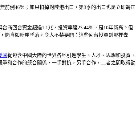
史無前例46％；如果扣掉對陸港出口，第3季的出口也是立即轉正
台資金超過1.1兆，投資率達23.44％，是10年新高。但
.29％，簡直如斷崖墜落，令人不禁要問：這些回台投資到哪裡去
美國
從包含中國大陸的世界各地引進學生、人才、思想和投資，
競爭和合作的競合關係，一手對抗，另手合作，二者之間取得動