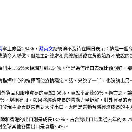
長
率上修至2.54％，
蔡英文
總統迫不及待在隔日表示：這是一個
成績令人驕傲。但是主計總處和蔡總統隱藏在背後始終不敢說的
由1.56％大幅調升到2.54％。但是為何出口表現比預期好，
情指揮中心的指揮而使疫情穩定。話，只說了一半，也沒講出另
對外貨品和服務貿易的貢獻2.36％，貢獻率高達93％。換言之
.28％，堪稱亮眼。如果將經濟成長的帶動力量拆解，對外貿易的貢獻
可發現主要貢獻來自對大陸出口，大陸是帶動台灣經濟成長的主
大陸和香港的出口則是成長13.7％，占台灣出口比重從去年的39.
全球其他各國出口是衰退3.4％。