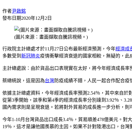
作者
尹啟銘
發布日期
2020年12月2日
(圖片來源：畫面擷取自騰訊視頻。)
行政院主計總處才於11月27日公布最新經濟預測，今年
經濟成
多數受到
新冠肺炎
疫情衝擊經濟衰退的國家相較，無疑的，此
主計總處說：由於貨品出口表現實在太好，將今年經濟成長率預測
蔡總統說，這是因為
台灣
防疫成績不錯，人民一起合作配合疫
依據主計總處資料，今年經濟成長率預測2.54％，其中來自於
從第3季開始，該季和第4季的經濟成長率分別達到3.92％、3
國內需求則是呈現衰退。若將對外貿易的成長進一步分析，則
今年1-10月台灣貨品出口成長3.4％，貿易順差478億美元。對
19％，這才是讓他國羨慕的主因。如果不計對陸港出口，台灣對