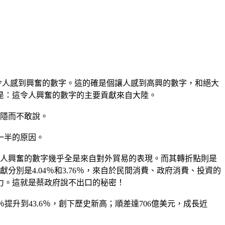
令人感到興奮的數字。這的確是個讓人感到高興的數字，和絕大
是：這令人興奮的數字的主要貢獻來自大陸。
卻隱而不敢說。
一半的原因。
，讓人興奮的數字幾乎全是來自對外貿易的表現。而其轉折點則是
分別是4.04％和3.76％，來自於民間消費、政府消費、投資的
力。這就是蔡政府說不出口的秘密！
7％提升到43.6％，創下歷史新高；順差達706億美元，成長近