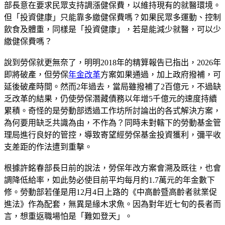
部長意在要求民眾支持調漲健保費，以維持現有的就醫環境。
但「投資健康」只能靠多繳健保費嗎？如果民眾多運動、控制
飲食及體重，同樣是「投資健康」，若是能減少就醫，可以少
繳健保費嗎？
說到勞保就更無奈了，明明2018年的精算報告已指出，2026年
即將破產，但勞保
年金改革
方案如果通過，加上政府撥補，可
延後破產時間。然而2年過去，當局雖撥補了2百億元，不過缺
乏改革的結果，仍使勞保潛藏債務以年增5千億元的速度持續
累積。奇怪的是勞動部透過工作坊所討論出的各式解決方案，
為何要用缺乏共識為由，不作為？同時未對轄下的勞動基金管
理局進行良好的管控，導致寄望經勞保基金投資獲利，彌平收
支差距的作法遭到重擊。
根據許銘春部長日前的說法，勞保年改方案會溯及既往，也會
調降低給率，如此勢必使目前平均每月約1.7萬元的年金數下
修。勞動部若僅是用12月4日上路的《中高齡暨高齡者就業促
進法》作為配套，無異是緣木求魚。因為對年近七旬的長者而
言，想重返職場怕是「難如登天」。