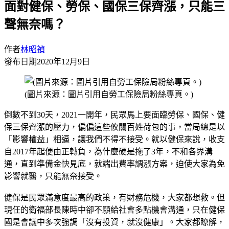
面對健保、勞保、國保三保齊漲，只能三
聲無奈嗎？
作者
林昭禎
發布日期
2020年12月9日
(圖片來源：圖片引用自勞工保險局粉絲專頁。)
倒數不到30天，2021一開年，民眾馬上要面臨勞保、國保、健
保三保齊漲的壓力，偏偏這些攸關百姓荷包的事，當局總是以
「影響權益」相逼，讓我們不得不接受。就以健保來說，收支
自2017年起便由正轉負，為什麼硬是拖了3年，不和各界溝
通，直到準備金快見底，就端出費率調漲方案，迫使大家為免
影響就醫，只能無奈接受。
健保是民眾滿意度最高的政策，有財務危機，大家都想救。但
現任的衛福部長陳時中卻不願給社會多點機會溝通，只在健保
國是會議中多次強調「沒有投資，就沒健康」。大家都瞭解，