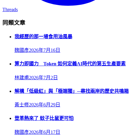
Threads
同類文章
我經歷的那一場食用油風暴
魏國彥
2026年7月16日
算力即國力 Token 如何定義AI時代的第五生產要素
林建甫
2026年7月2日
解構「低級紅」與「極端獨」─尋找兩岸的歷史共鳴箱
黃士修
2026年6月29日
登革熱來了 蚊子比鼠更可怕
魏國彥
2026年6月17日