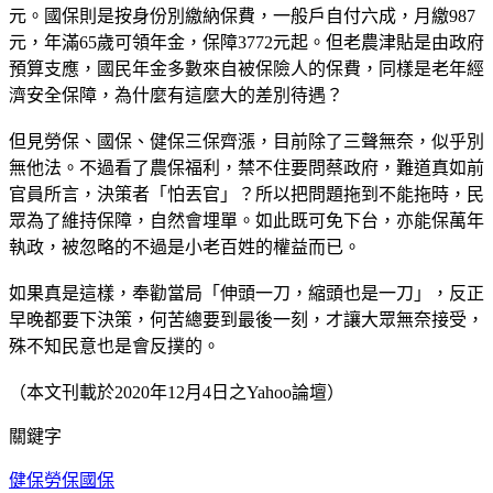
元。國保則是按身份別繳納保費，一般戶自付六成，月繳987
元，年滿65歲可領年金，保障3772元起。但老農津貼是由政府
預算支應，國民年金多數來自被保險人的保費，同樣是老年經
濟安全保障，為什麼有這麼大的差別待遇？
但見勞保、國保、健保三保齊漲，目前除了三聲無奈，似乎別
無他法。不過看了農保福利，禁不住要問蔡政府，難道真如前
官員所言，決策者「怕丟官」？所以把問題拖到不能拖時，民
眾為了維持保障，自然會埋單。如此既可免下台，亦能保萬年
執政，被忽略的不過是小老百姓的權益而已。
如果真是這樣，奉勸當局「伸頭一刀，縮頭也是一刀」，反正
早晚都要下決策，何苦總要到最後一刻，才讓大眾無奈接受，
殊不知民意也是會反撲的。
（本文刊載於2020年12月4日之Yahoo論壇）
關鍵字
健保
勞保
國保