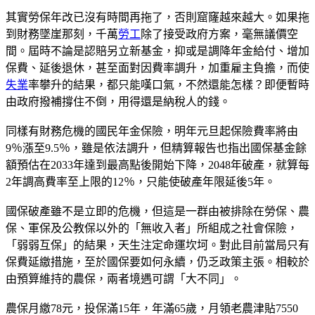
其實勞保年改已沒有時間再拖了，否則窟窿越來越大。如果拖
到財務墜崖那刻，千萬
勞工
除了接受政府方案，毫無議價空
間。屆時不論是認賠另立新基金，抑或是調降年金給付、增加
保費、延後退休，甚至面對因費率調升，加重雇主負擔，而使
失業
率攀升的結果，都只能嘆口氣，不然還能怎樣？即便暫時
由政府撥補撐住不倒，用得還是納稅人的錢。
同樣有財務危機的國民年金保險，明年元旦起保險費率將由
9％漲至9.5％，雖是依法調升，但精算報告也指出國保基金餘
額預估在2033年達到最高點後開始下降，2048年破產，就算每
2年調高費率至上限的12％，只能使破產年限延後5年。
國保破產雖不是立即的危機，但這是一群由被排除在勞保、農
保、軍保及公教保以外的「無收入者」所組成之社會保險，
「弱弱互保」的結果，天生注定命運坎坷。對此目前當局只有
保費延繳措施，至於國保要如何永續，仍乏政策主張。相較於
由預算維持的農保，兩者境遇可謂「大不同」。
農保月繳78元，投保滿15年，年滿65歲，月領老農津貼7550