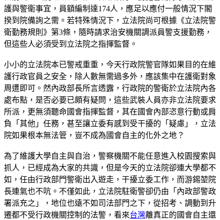
護與警衛事宜，員額編制達174人，應足以應付一般情況下閣
揆到院備詢之需。若特殊情況下，立法院尚可根據《立法院警
衛勤務規則》第3條，隨時請求治安機關調派員警支援勤務，
但這些人必須受到立法院之指揮監督。
小小的立法院本已警戒重重，今天行政院警官隊如果目的在維
護行政官員之安全，除人數無需過多外，應該集中在護衛對象
周遭即可。然內政部長所言透露，行政院的警衛於立法院內各
處布點，是否必要已頗有疑問，這些武裝人員亦非立法院要求
所派，更無須聽命國會指揮監督，其在國會內部恣意行動或肩
負「其他」任務，甚至讓立委有感到受干擾的「疑慮」，立法
院如果根本無法管，豈不成為國會自主的化外之地？
為了維護大學自主與自治，警察機關不能任意進入校園搜索與
抓人，已經成為大家的共識，但是今天的立法院卻連大學都不
如，任由行政部門警衛出入遊走，干擾立委工作，而游錫堃院
長連氣也不吭。不僅如此，立法院駐衛警卻仍由「內政部警政
署派充之」，地位也遠不如司法部門之下，從招考、調動到升
遷都不受行政機關控制的法警，看來
台灣
離真正的國會自主還