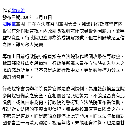
作者
黎家維
發布日期
2020年12月11日
國民黨
黨團1日在立法院召開黨團大會，卻爆出行政院警官隊
警官在外偷聽監視。內政部長說明該便衣員警係因躲雨，並無
監視意圖，行政院也立即為造成誤解致歉，但在朝野缺乏互信
之際，難免啟人疑竇。
再加上日前行政院小編直接在立法院製作哏圖攻擊在野政黨，
就算蘇揆放軟身段道歉，行政院所屬人員在立法院如入無人之
境的恣意所為，已不只是違反行政中立，更是破壞權力分立，
踐踏國會自主。
行政院祕書長辯稱院長警官隊是依照慣例，為維護蘇揆至立院
參與院會備詢之安全，在相關各點派駐警力。不論是否真有此
慣例，或其由來為何，行政院的警衛到立法院院區布點值勤，
都是對立法院的不尊重與侵犯，如果蘇揆真有尊重國會之心，
不應只是道歉，而是應該立即停止此等陋規。而立法院長面對
國會自主一再遭到踐踏，視若無睹，未能起身捍衛，也是自甘