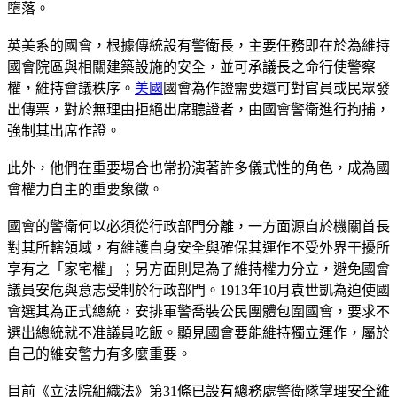
墮落。
英美系的國會，根據傳統設有警衛長，主要任務即在於為維持
國會院區與相關建築設施的安全，並可承議長之命行使警察
權，維持會議秩序。
美國
國會為作證需要還可對官員或民眾發
出傳票，對於無理由拒絕出席聽證者，由國會警衛進行拘捕，
強制其出席作證。
此外，他們在重要場合也常扮演著許多儀式性的角色，成為國
會權力自主的重要象徵。
國會的警衛何以必須從行政部門分離，一方面源自於機關首長
對其所轄領域，有維護自身安全與確保其運作不受外界干擾所
享有之「家宅權」；另方面則是為了維持權力分立，避免國會
議員安危與意志受制於行政部門。1913年10月袁世凱為迫使國
會選其為正式總統，安排軍警喬裝公民團體包圍國會，要求不
選出總統就不准議員吃飯。顯見國會要能維持獨立運作，屬於
自己的維安警力有多麼重要。
目前《立法院組織法》第31條已設有總務處警衛隊掌理安全維