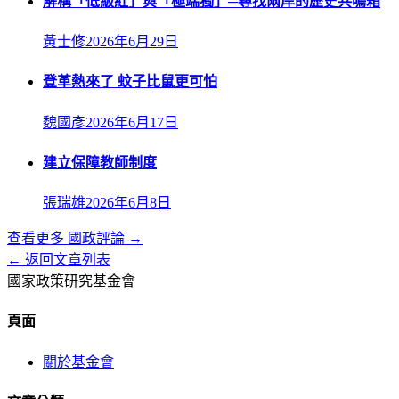
解構「低級紅」與「極端獨」─尋找兩岸的歷史共鳴箱
黃士修
2026年6月29日
登革熱來了 蚊子比鼠更可怕
魏國彥
2026年6月17日
建立保障教師制度
張瑞雄
2026年6月8日
查看更多
國政評論
→
← 返回文章列表
國家政策研究基金會
頁面
關於基金會