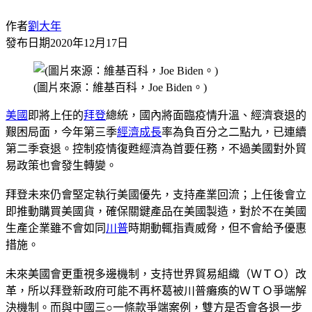
作者
劉大年
發布日期
2020年12月17日
(圖片來源：維基百科，Joe Biden。)
美國
即將上任的
拜登
總統，國內將面臨疫情升溫、經濟衰退的
艱困局面，今年第三季
經濟成長
率為負百分之二點九，已連續
第二季衰退。控制疫情復甦經濟為首要任務，不過美國對外貿
易政策也會發生轉變。
拜登未來仍會堅定執行美國優先，支持產業回流；上任後會立
即推動購買美國貨，確保關鍵產品在美國製造，對於不在美國
生產企業雖不會如同
川普
時期動輒指責威脅，但不會給予優惠
措施。
未來美國會更重視多邊機制，支持世界貿易組織（ＷＴＯ）改
革，所以拜登新政府可能不再杯葛被川普癱瘓的ＷＴＯ爭端解
決機制。而與中國三○一條款爭端案例，雙方是否會各退一步