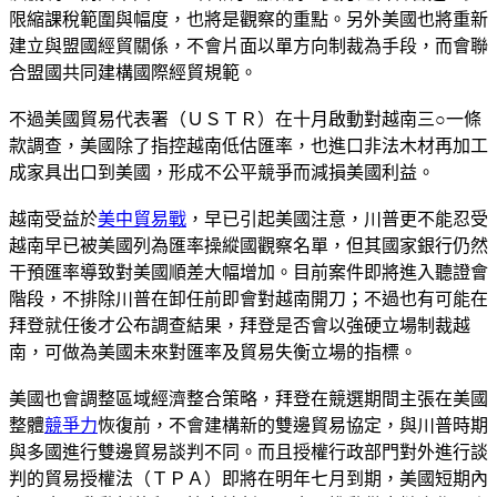
限縮課稅範圍與幅度，也將是觀察的重點。另外美國也將重新
建立與盟國經貿關係，不會片面以單方向制裁為手段，而會聯
合盟國共同建構國際經貿規範。
不過美國貿易代表署（ＵＳＴＲ）在十月啟動對越南三○一條
款調查，美國除了指控越南低估匯率，也進口非法木材再加工
成家具出口到美國，形成不公平競爭而減損美國利益。
越南受益於
美中貿易戰
，早已引起美國注意，川普更不能忍受
越南早已被美國列為匯率操縱國觀察名單，但其國家銀行仍然
干預匯率導致對美國順差大幅增加。目前案件即將進入聽證會
階段，不排除川普在卸任前即會對越南開刀；不過也有可能在
拜登就任後才公布調查結果，拜登是否會以強硬立場制裁越
南，可做為美國未來對匯率及貿易失衡立場的指標。
美國也會調整區域經濟整合策略，拜登在競選期間主張在美國
整體
競爭力
恢復前，不會建構新的雙邊貿易協定，與川普時期
與多國進行雙邊貿易談判不同。而且授權行政部門對外進行談
判的貿易授權法（ＴＰＡ）即將在明年七月到期，美國短期內