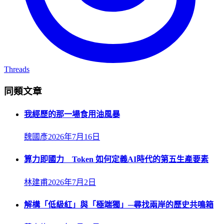
Threads
同類文章
我經歷的那一場食用油風暴
魏國彥
2026年7月16日
算力即國力 Token 如何定義AI時代的第五生產要素
林建甫
2026年7月2日
解構「低級紅」與「極端獨」─尋找兩岸的歷史共鳴箱