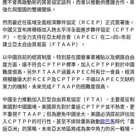
應不會再啟動新的貿易協定談判，而會以推動供應鏈合作，來
強化與盟國的雙邊關係。
然而最近在區域全面經濟夥伴協定（ＲＣＥＰ）正式簽署後，
中國又宣布將積極加入跨太平洋全面進步夥伴協定（ＣＰＴＰ
Ｐ），也全力支持在亞太經合會（ＡＰＥＣ）在二○四○年前
建立亞太自由貿易區（ＦＴＡＡＰ）。
以中國目前的經貿制度，特別是在國營事業補貼以及網路自由
度方面，遠不符合ＣＰＴＰＰ標準，加入ＣＰＴＰＰ對於中國
難度很高。另外ＦＴＡＡＰ涵蓋ＡＰＥＣ所有廿一會員，經濟
規模雖遠大於ＲＣＥＰ及ＣＰＴＰＰ，不過以ＡＰＥＣ欠缺約
束力的機制，未來完成ＦＴＡＡＰ的困難度很高。
中國全力推動加入巨型自由貿易協定（ＦＴＡ），主要是反制
美國對中國圍堵。美國原先對於重返ＣＰＴＰＰ並不熱衷，更
不重視ＦＴＡＡＰ；但為避免中國坐大，美國必須提前評估加
入ＣＰＴＰＰ的可行性，甚至不排除重新啟動
歐巴馬
時代「重
返亞洲」的策略，未來亞太地區將成為美中角力的另一戰場。