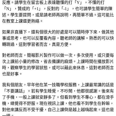
反應。請學生在留言板上表達聽懂的打「Y」，不懂的打
「N」，贊成的「+1」，反對的「-1」，也可請學生簡單的陳
述。學生要提問，或是請老師再說明，再簡單不過。這可能比
在教室上課還更熱絡。
如果非直播下，還有個很大的好處是可以隨時停下來，做其他
事或思考，也可以反覆看內容，聽老師的講解。熟悉的可以快
轉跳過，這對學習者而言，真是方便。
對老師而言，簡報影片製作可以做一次，多次使用，或只要每
次上課前小量的修改，省去備課的麻煩。上課時間在播放影片
時，觀察學生的學習狀態，或可以藉此來休息，這對老師而言
也是好事。
我有個朋友，早年他在某一技職學校服務，上課最常講的話是
「不要講話」。若有學生睡覺，不吵鬧，他都很感謝。後來有
了手機，一般上課就安靜多了。但看到學生不專心，都在滑手
機，總覺得不舒服。現在視訊上課，他也看不到學生在幹嘛，
對他來講反而不受干擾，自己上課倒是越上越嗨起來。這也是
一絕。