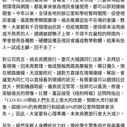
視環境與網路，都能拿來做為視訊會議使用，都可以即刻連線
開會。今年以來，全球各地的辦公室和學校暫時關閉，促使視
訊會議、遠距教學瞬間暴增。過去推廣這些不在場的會議、教
學，大家都有千百個理由抗拒。但疫情期間，使得原本沒用過
或不熟悉的人，通通被趕鴨子上架，不得不在最短的時間內，
學會使用各種軟、硬體設備及視訊會議或教學軟體。結果有些
人一試成主顧，回不去了。
對公司而言，過去商務旅行，要花大錢請同仁出差，去拜訪、
看現場，回來再整理，做成簡報再跟高層報告，曠日彌久。現
在網路連線，天涯變咫尺，請對方直接在現場連線、解說，會
議室內同仁可以直接看到現場的狀況，有需要還可以鏡頭拉近
放大，例如機器瑕疵、儀表狀況等等，技師可以遙測、修復，
突破過去的想像。比爾‧蓋茲接受《紐約時報》訪問時指出，
「COVID-19帶給人們生活上很大的改變，預期大流行結束
後，超過50%的商務旅行和超過30%的辦公室時間將會消
失。」因此，大家要有心理準備，未來商務旅行會大大減少。
另外，縱然年輕人身體抵抗力好，學校學生聚集卻也是病毒傳