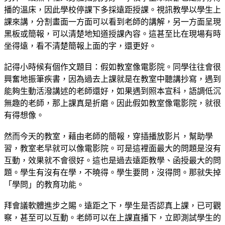
播的溫床，因此學校停課下多採遠距授課。視訊教學以學生上
課來講，分割畫面一方面可以看到老師的講解，另一方面呈現
黑板或簡報，可以清楚地知道授課內容。這甚至比在現場有時
坐得遠，看不清楚簡報上面的字，還更好。
記得小時候有個作文題目：假如教室像電影院。同學往往會很
興奮地振筆疾書，因為過去上課就是在教室中聽講抄寫，遇到
能夠生動活潑講述的老師還好，如果遇到照本宣科，語調低沉
無趣的老師，那上課真是折磨。因此假如教室像電影院，就很
有得想像。
然而今天的教室，藉由老師的簡報，穿插播放影片，幫助學
習，教室老早就可以像電影院。可是這裡面最大的問題是沒有
互動，效果就不會很好。這也是過去遠距教學、函授最大的問
題。學生有沒有在學，不曉得。學生要問，沒得問。那就失掉
「學問」的教育功能。
拜會議軟體進步之賜。遠距之下，學生是否認真上課，已可觀
察，甚至可以互動。老師可以在上課直播下，立即測試學生的