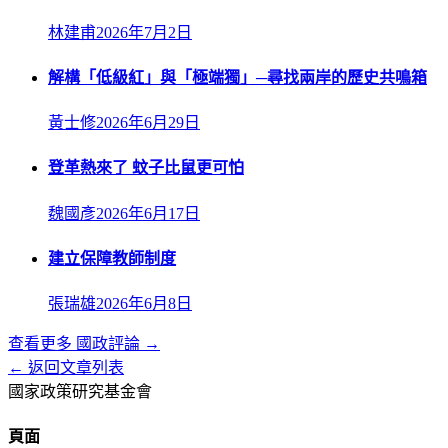
林建甫
2026年7月2日
解構「低級紅」與「極端獨」─尋找兩岸的歷史共鳴箱
黃士修
2026年6月29日
登革熱來了 蚊子比鼠更可怕
魏國彥
2026年6月17日
建立保障教師制度
張瑞雄
2026年6月8日
查看更多
國政評論
→
← 返回文章列表
國家政策研究基金會
頁面