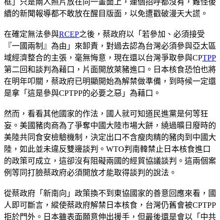
框」只是兩人照片放在同一畫面上，連個招呼都沒有，難怪後
續的新聞報導都不敢放在醒目版面，以免遭戳破漫天大謊。
在確定無法參與
RCEP
之後，蔡政府以「若參加、必須接受
『一國兩制』為由」來卸責，對過去認為台灣必須參與亞太區
域經濟整合的主張，毫無悔意，現在還以台灣爭取參與CP
TPP
第二回和談判為藉口，片面開放萊豬進口。日本核食恐怕也將
在明年叩關，蔡政府已明顯開始為解禁做準備，到時候一定還
是拿「這是參與CPTPP的必要之惡」為藉口。
然而，看看其他國家的作法，國人就可知道民進黨是何等狂
妄。美國豬肉商為了爭奪中國大陸市場大餅，繞過曠日廢時的
美陸共同食安檢驗機制，決定出口不含瘦肉精的豬肉到中國大
陸，如此並未違反雙邊談判。WTO判南韓禁止日本核食進口
的政策可成立，這卻沒有阻礙兩國的經貿協議談判。這兩個案
例等同打臉蔡政府必須開放才能取得談判的說法。
從蔡政府「新南向」政策換不到東協國家的善意回應來看，國
人即可斷言，縱使蔡政府解禁日本核食，台灣仍舊會被CPTPP
拒於門外。日本雖表面願意伸出援手，但最後還是會以「中共