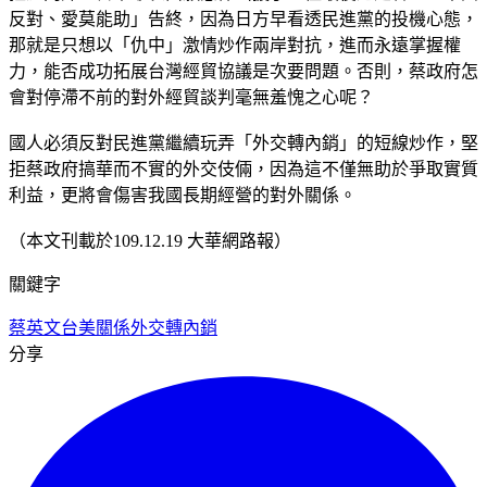
反對、愛莫能助」告終，因為日方早看透民進黨的投機心態，
那就是只想以「仇中」激情炒作兩岸對抗，進而永遠掌握權
力，能否成功拓展台灣經貿協議是次要問題。否則，蔡政府怎
會對停滯不前的對外經貿談判毫無羞愧之心呢？
國人必須反對民進黨繼續玩弄「外交轉內銷」的短線炒作，堅
拒蔡政府搞華而不實的外交伎倆，因為這不僅無助於爭取實質
利益，更將會傷害我國長期經營的對外關係。
（本文刊載於109.12.19 大華網路報）
關鍵字
蔡英文
台美關係
外交轉內銷
分享