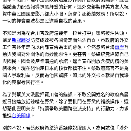
媒體全力配合報導抹黑拜登的新聞，連外交部製作美方友人祝
賀中華民國國慶影片都大小眼，怎會引起後續效應！所以說，
一切的押寶風波都是民進黨自找的苦果。
不知是因為配合川普政府這幾年「拉台打中」策略被沖昏頭，
還是
新冠肺炎
防疫成效被各國肯定而沾沾自喜，蔡政府的外交
工作有逐年走向以內部宣傳為重的跡象，全然忽略台海
兩岸
互
動與我國對外關係的微妙關聯性。更甚者，蔡總統竟違背自己
與國民、國會及產業溝通的承諾，逕自宣布開放含瘦肉精的美
豬來台，現在恐怕連日本的核食都擋不住。蔡政府高官不是為
國人爭取利益，反而為他國幫腔，如此的外交根本就是自我矮
化的喪權辱國行徑。
為了幫蔡英文洗脫押寶川普的錯誤，不敢公開姓名的政府高層
近日接連放話辣嗆在野黨，除了要批鬥在野黨的錯誤操作，還
想藉此證明美方「持續爭取美國跨黨派支持」的行動力，力求
推進
台美關係
。
別的不說，若蔡政府希望這番話能說服國人，為何該位「涉外