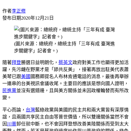
作者
李正修
發布日期
2020年12月21日
(圖片來源：總統府，總統主持「三年有成 臺灣進
步關鍵字」記者會。)
隨著
拜登
勝選日益明朗化，
蔡英文
政府對美工作也顯得更加活
躍，先污衊在野黨才是「舔共反美」，接著再放出駐美代表蕭
美琴已跟
美國
國務卿提名人布林肯通電話的消息，最後再舉辦
一連串的台美視訊會議收尾。主要目的應該是想向國人證明，
民進黨
並沒有選錯邊，且與美方關係並未因政權輪替而有所改
變。
平心而論，
台灣
藍綠政黨與美國的民主共和兩大黨皆有深厚情
誼，且兩國共享民主自由等普世價值，所以雙邊關係當然不會
因
川普
卸任就中斷，也不會因拜登想改善美陸關係而受到太大
衝擊。然而，若不是蔡政府過度炒作與川普政府的關係，綠色