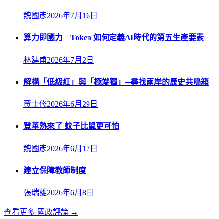
魏國彥
2026年7月16日
算力即國力 Token 如何定義AI時代的第五生產要素
林建甫
2026年7月2日
解構「低級紅」與「極端獨」─尋找兩岸的歷史共鳴箱
黃士修
2026年6月29日
登革熱來了 蚊子比鼠更可怕
魏國彥
2026年6月17日
建立保障教師制度
張瑞雄
2026年6月8日
查看更多
國政評論
→