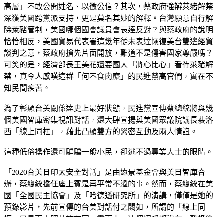
高層」不敢公開姓名、以徵公信？其次，蔡政府強辯萊豬解禁
深獲美國跨黨派支持，更是莫名其妙的解釋。台灣願意自行解
除萊豬管制，美國哪個國會議員會表達反對？與蔡政府的說明
恰恰相反，美國貿易代表署這幾年從未表達恢復美台雙邊經貿
談判之意，蔡政府搶先片面開放，難道不是傷害國家尊嚴嗎？
可笑的是，經濟部長王美花還要國人「將心比心」看待萊豬解
禁，真令人感嘆這群「何不食肉糜」的民進黨高官們，實在不
知民間疾苦。
為了彰顯台美關係達史上最好狀態，民進黨宣傳蔡總統將與幾
個美國智庫密集視訊對話，還大肆宣揚與美國眾議院議長裴洛
西「線上同框」，藉此凸顯雙方的緊密互動及兩人情誼。
這種低俗操作還可騙騙一般小民，卻逃不過專業人士的眼睛。
「2020台美日印太安全對話」是由遠景基金會與美日智庫合
辦，蔡總統擔任座上賓是再平常不過的事。然而，蔡總統在美
國「全國民主協會」及「哈德遜研究所」的演講，僅僅是她的
預錄影片，先前宣傳的台美對話付之闕如，所謂的「線上同