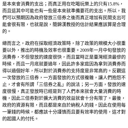
是本來會消費的支出；而真正用在吃喝玩樂上的只有15.8%，
而且這其中可能也有一些是本來就準備要花的支出。所以，我
們可以預期因為政府發放三倍券之後而真正增加有民間支出可
能會很有限，也就是說，簡錦漢教授的估計結果應該算是合理
的。
總而言之，政府在採取經濟政策時，除了政策的規模大小很重
要以外，推出的時機及效率也很重要。2009年一月中旬發放的
消費券，不但發放的速度很快，而且當時正是臺灣經濟最慘的
時候，而且一月底就要過年，因此許多家庭因為拿到消費券而
得以過個好年，所以對於消費券的支持度是非常高的。反觀這
一次發放的三倍券，一方面發放的方式很複雜，讓人們抱怨不
止，才會有所謂「三倍券之亂」的說法；另一方面，發放的速
度很慢，真正發放時已經是到了人們本來就會大量消費的時
機，因此三倍券對於擴大消費的效益就會十分有限了。最後，
政府的資源有限，而且都是來自於納稅人的錢，因此在使用每
一筆錢的時候，都應該十分謹慎而且要有效率的使用，這才對
的起國人的付托。