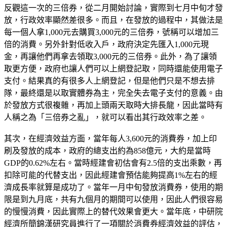
反觀這一次的三倍券，從二月開始討論，實際到七月中旬才發
放，行政效率顯然差很多。而且，在發放的過程中，其做法是
每一個人拿1,000元去購買3,000元的三倍券，號稱可以增加三
倍的消費。另外針對低收入戶，政府決定先匯入1,000元現
金，再讓他們再拿去領取3,000元的三倍券。此外，為了讓領
取更方便，政府也讓人們可以上網登記取，同時還能使用電子
支付。結果真的有很多人上網登記，但是他們只是不想去排
隊，最終還是以取實體券為主，完全失去電子支付的意義。由
於發放方式很複雜，再加上頭兩天取時大排長龍，因此當時有
人稱之為「三倍券之亂」，就可以看出其行政效率之差。
其次，在經濟效益方面，當年每人3,600元的消費券，加上印
刷及發放的成本，政府的總支出約為858億元，大約是當時
GDP的0.62%左右。當時經建會初估會有2.5倍的支出乘數，再
扣除可能的代替支出，因此經建會預估能夠提高1%左右的經
濟成長率就算是成功了。當年一月中旬發放消費券，使用的期
限是到九月底，共有九個月的期間可以使用，因此人們很容易
的慢慢消費，因此實際上的替代效果會更大。當年底，中研院
經濟所簡錦漢研究員進行了一項關於消費券經濟效益的評估，