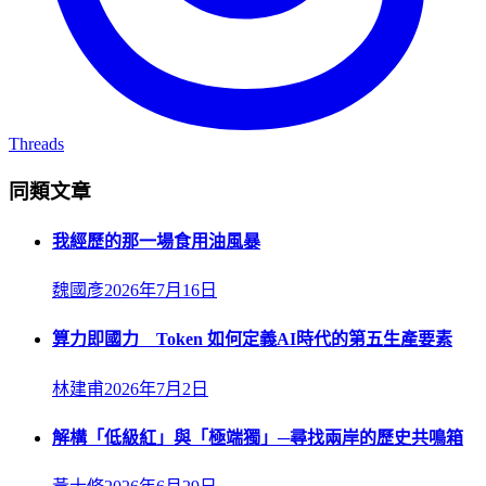
Threads
同類文章
我經歷的那一場食用油風暴
魏國彥
2026年7月16日
算力即國力 Token 如何定義AI時代的第五生產要素
林建甫
2026年7月2日
解構「低級紅」與「極端獨」─尋找兩岸的歷史共鳴箱