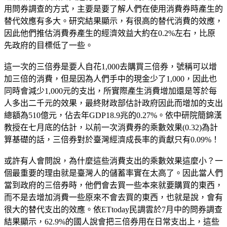
用問券調查的方式，主要是要了解人們在使用消費券時產生的
替代效應有多大。研究結果顯示，有很高的替代消費的效應，
因此他們推估消費券產生的經濟效益大約在0.2%左右，比原
先政府的目標低了一些。
這一次的三倍券是要人自花1,000去購買三倍券，號稱可以增
加三倍的消費，但是因為人們手中的現金少了1,000，因此也
同時會減少1,000元的支出，所實際產生消費增加還是等於每
人多出二千元的效果，最終財政部估計政府因此而增加的支出
總額為510億元，佔去年GDP18.9兆的0.27%。依中研院簡錦漢
教授在七月底的估計，以前一次消費券的乘數效果(0.32)為計
算基礎的話，三倍券對於臺灣經濟成長率的貢獻只有0.09%！
或許有人會問說，為什麼這些消費支出的乘數效果這麼小？一
個最重要的理由就是臺灣人的儲蓄率實在太高了。因此當人們
當到政府的三倍券時，他們會去買一些本來就要購買的東西，
而不是去增加消費一些原來不會去買的東西，也就是說，會有
很大的替代支出的效應。依ETtoday民調雲於7月中的問券調查
結果顯示，62.9%的國人說會把三倍券用在日常支出上，這些