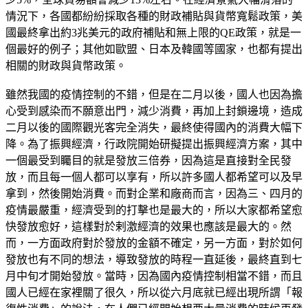
情況下，各國都紛紛採取各種的財政補貼與貨幣寬鬆政策，美
國最終拿出約3兆美元的政府補貼和無上限的QE政策，就是一
個最好的例子；其他如歐盟、日本及韓國等國家，也都有提出
相關的財政與貨幣政策。
雖然我國的疫情控制的不錯，但是在二月以後，國人也因為擔
心受到感染而不願意出門，減少消費，再加上封鎖邊境，造成
二月以後的國際觀光客完全消失，最終使得國內的消費大幅下
降。為了振興經濟，行政院開始研擬提出振興經濟方案，其中
一個最受到矚目的就是發放三倍券，因為這是直接對全民發
放，而且每一個人都可以享有，所以許多國人都希望可以及早
拿到，然後開始消費。而對企業和廠商而言，因為三、四月的
疫情最嚴重，經濟受到的打擊也是最大的，所以大家都希望愈
快發放愈好，這樣對於剌激經濟的效果也應該是最大的。然
而，一方面政府對於發放的金額不確定，另一方面，對於如何
發放也有不同的想法，導致發放的時程一直延後，最終直到七
月中旬才開始發放。當時，因為國內疫情控制相當不錯，而且
國人已經在家裡關了很久，所以從六月底就已經出現所謂「報