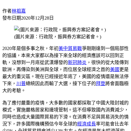
作者
林祖嘉
發布日期
2020年12月28日
(圖片來源：行政院，振興券方案記者會。)
2020年是個多事之秋，年初
美中貿易戰
爭剛剛達到一個局部性
的協議，本來大家都以為接下來全球的經濟應該可以回到正
軌，沒想到一月底從武漢爆發的
新冠肺炎
，很快的從大陸傳到
歐洲，再傳染到美洲與全球，而位居全球經濟之首的
美國
更是
最大的重災區。現在已經接近年底了，美國的疫情還是無法停
下來，
川普
總統因此而輸了大選，接下位子的
拜登
將會面臨極
大的考驗。
為了應付嚴重的疫情，大多數的國家都採取了中國大陸封城的
模式，實施嚴格居家和邊境管制。這不但導致國內消費減少，
同時也造成大量國際貿易的下滑。在消費不足與貿易消失的情
況下，許多國際機構預估今年全球的
經濟成長
率可能會比去年
少5%，全球貿易額會減少13%左右。在經濟景氣大幅滑落的