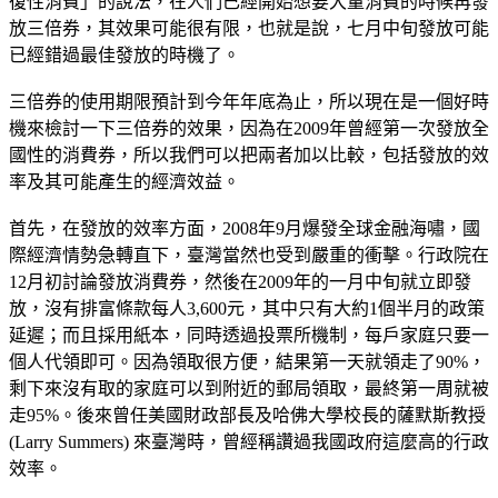
復性消費」的說法，在人們已經開始想要大量消費的時候再發
放三倍券，其效果可能很有限，也就是說，七月中旬發放可能
已經錯過最佳發放的時機了。
三倍券的使用期限預計到今年年底為止，所以現在是一個好時
機來檢討一下三倍券的效果，因為在2009年曾經第一次發放全
國性的消費券，所以我們可以把兩者加以比較，包括發放的效
率及其可能產生的經濟效益。
首先，在發放的效率方面，2008年9月爆發全球金融海嘯，國
際經濟情勢急轉直下，臺灣當然也受到嚴重的衝擊。行政院在
12月初討論發放消費券，然後在2009年的一月中旬就立即發
放，沒有排富條款每人3,600元，其中只有大約1個半月的政策
延遲；而且採用紙本，同時透過投票所機制，每戶家庭只要一
個人代領即可。因為領取很方便，結果第一天就領走了90%，
剩下來沒有取的家庭可以到附近的郵局領取，最終第一周就被
走95%。後來曾任美國財政部長及哈佛大學校長的薩默斯教授
(Larry Summers) 來臺灣時，曾經稱讚過我國政府這麼高的行政
效率。