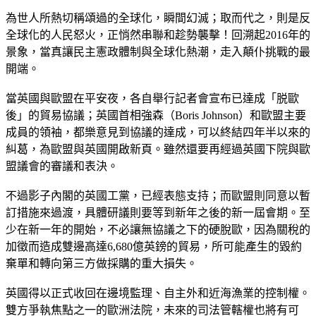
為世人所熱切稱頌過的全球化，瞬間幻滅；取而代之，則是反
全球化的人民怒火，正悄然串聯和趁勢襲擊！回溯起2016年的
景象，當真讓民主憲政體制與全球化熱潮，走入顛仆挑戰的最
開端。
當英國與歐盟在平安夜，各自舉行記者會宣布已達成「脱歐
後」的貿易協議；英國首相強森（Boris Johnson）和歐盟主要
成員的領袖，都樂意見到協議的達成，可以終結四年半以來的
糾葛，為歐盟與英國開啟新頁。雖然還要再經過英國下院與歐
盟議會的審議和表決。
不過影子內閣的英國工黨，已經表態支持；而歐盟則同意以暫
訂措施來過渡，具體研議則要等到新年之後的新一屆會期。至
少在新一年的開始，不必讓無協議之下的硬脫歐，因為關稅的
加徵而造成雙邊高達6,680億英鎊的貿易，所可能產生的毀約
棄單和轉向第三方做採購的重大損失。
英國得以正式收回在邊境監理、自主外和近海漁業的控制權。
雙方爭執焦點之一的歐洲法院，未來的司法管轄權也將有可