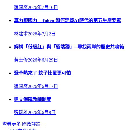
魏國彥
2026年7月16日
算力即國力 Token 如何定義AI時代的第五生產要素
林建甫
2026年7月2日
解構「低級紅」與「極端獨」─尋找兩岸的歷史共鳴箱
黃士修
2026年6月29日
登革熱來了 蚊子比鼠更可怕
魏國彥
2026年6月17日
建立保障教師制度
張瑞雄
2026年6月8日
查看更多
國政評論
→