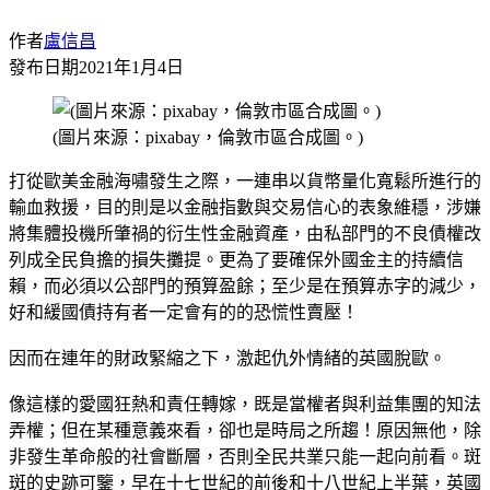
作者
盧信昌
發布日期
2021年1月4日
(圖片來源：pixabay，倫敦市區合成圖。)
打從歐美金融海嘯發生之際，一連串以貨幣量化寬鬆所進行的
輸血救援，目的則是以金融指數與交易信心的表象維穩，涉嫌
將集體投機所肇禍的衍生性金融資產，由私部門的不良債權改
列成全民負擔的損失攤提。更為了要確保外國金主的持續信
賴，而必須以公部門的預算盈餘；至少是在預算赤字的減少，
好和緩國債持有者一定會有的的恐慌性賣壓！
因而在連年的財政緊縮之下，激起仇外情緒的英國脫歐。
像這樣的愛國狂熱和責任轉嫁，既是當權者與利益集團的知法
弄權；但在某種意義來看，卻也是時局之所趨！原因無他，除
非發生革命般的社會斷層，否則全民共業只能一起向前看。斑
斑的史跡可鑒，早在十七世紀的前後和十八世紀上半葉，英國