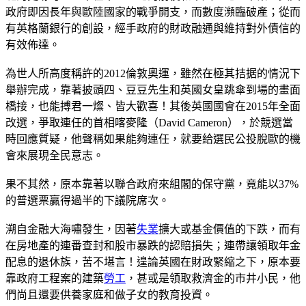
政府即因長年與歐陸國家的戰爭開支，而數度瀕臨破產；從而
有英格蘭銀行的創設，經手政府的財政融通與維持對外債信的
有效佈達。
為世人所高度稱許的2012倫敦奧運，雖然在極其拮据的情況下
舉辦完成，靠著披頭四、豆豆先生和英國女皇跳傘到場的畫面
橋接，也能搏君一燦、皆大歡喜！其後英國國會在2015年全面
改選，爭取連任的首相喀麥隆（David Cameron），於競選當
時回應質疑，他聲稱如果能夠連任，就要給選民公投脫歐的機
會來展現全民意志。
果不其然，原本靠著以聯合政府來組閣的保守黨，竟能以37%
的普選票贏得過半的下議院席次。
溯自金融大海嘯發生，因著
失業
擴大或基金價值的下跌，而有
在房地產的連番查封和股市暴跌的認賠損失；連帶讓領取年金
配息的退休族，苦不堪言！遑論英國在財政緊縮之下，原本要
靠政府工程案的建築
勞工
，甚或是領取救濟金的市井小民，他
們尚且還要供養家庭和做子女的教育投資。