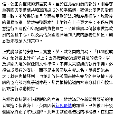
信、公正與權威的適當安排。至於在北愛爾蘭的部分，則要尊
重英國與愛爾蘭共和軍所達成的和平協議，確保北愛仍與愛爾
蘭一致，不設邊防並且全面適用歐盟法規和產品標準。脱歐後
的貿易協議，雖然完整版本加上附錄有上千頁之多；不過只同
意進行免關稅和免配額的貨物貿易。至於繼續以倫敦來做為歐
洲的金融中心，以及高佔英國經濟達到八成的服務性加值，則
悉數未被納入到其中。
正式脱歐後的安排一旦實施，英、歐之間的貿易，「非關稅成
本」預計會上升4%以上；因為廠商必須遵守雙邊的法令，以
及通關入境的遲延與文件準備。不僅未來協議的執行爭議，必
須做成妥適的安排，而不是由英國以主權之名，單邊即能為
之；就連魚權談判，也並非放任英國來擁有完全的控制權。後
續的協商談判與爭議仲裁，都要根據協議內容來分科目和按年
度來進行滾動檢討。
首相強森持續不惜硬脱歐的立論，雖然滿足在新聞鏡頭前的強
者塑造；但實際上，英國因著
新冠疫情
的加重，已經被四十幾
個國家終止了航班起降。此際由歐盟遞送出的橄欖枝，在相當