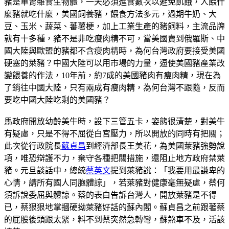
豬是單胃雜食生物體，一天必須進食數次以避免飢餓，人餵什
麼豬就吃什麼，美國飼養豬，餵食方法多元，過期牛奶、大
豆、玉米、蔬菜、蕃薯梗，加上工業生產的豬飼料，主流品牌
就有十多種，豬不是非吃瘦肉精不可，當美國賣到俄羅斯、中
國大陸與歐盟的豬都不含瘦肉精時，為何台灣政府要接受美國
硬塞的萊豬？中國大陸可以用市場的力量，逼使美國豬產業改
變餵養的作法，10年前，約7成的美國豬肉有瘦肉精，現在為
了銷往中國大陸，只有兩成有瘦肉精，為何台灣不跟隨，反而
要吃中國大陸吃剩的美國豬？
馬政府開放幼齡美牛時，設下三管五卡，姿態很清楚，對美牛
有疑慮，只是不得不屈從白宮壓力，所以開放的同時有把關；
此次從行政院長
蘇貞昌
到經濟部長王美花，為美國萊豬強勢說
項，唯恐辯護不力，棄守各種把關措施，還阻止地方政府禁萊
豬。元旦談話中，總統
蔡英文
提到萊豬說：「我要用最謙卑的
心情，請所有國人同胞體諒」，若萊豬對健康毫無疑慮，蔡何
須訴說委屈與體諒。蔡的表白告訴台灣人，開放萊豬是不得
已，蔡狠狠地掌摑硬拗萊豬好話的蘇內閣。蘇貞昌之前跟著蔡
的屁股後頭跟太緊，料不到蔡突然急轉彎，蘇煞車不及，活該