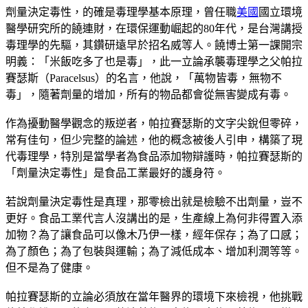
劑量決定毒性，的確是毒理學基本原理，曾任職
美國
國立環境
醫學研究所的饒連財，在環保運動崛起的80年代，是台灣講授
毒理學的先驅，其鑽研遠早於招名威等人。饒博士第一課開宗
明義：「米飯吃多了也是毒」，此一立論承襲毒理學之父帕拉
賽瑟斯（Paracelsus）的名言，他說，「萬物皆毒，無物不
毒」，隨著劑量的增加，所有的物品都會從無害變成有毒。
作為擾動醫學觀念的叛逆者，帕拉賽瑟斯的文字尖銳但零碎，
常有佳句，但少完整的論述，他的概念被後人引申，構築了現
代毒理學，特別是當學者為食品添加物辯護時，帕拉賽瑟斯的
「劑量決定毒性」是食品工業最好的護身符。
若說劑量決定毒性是真理，那零檢出就是檢驗不出劑量，豈不
更好。食品工業代言人沒講出的是，生產線上為何非得置入添
加物？為了讓食品可以像木乃伊一樣，經年保存；為了口感；
為了顏色；為了包裝與運輸；為了減低成本、增加利潤等等。
但不是為了健康。
帕拉賽瑟斯的立論必須放在當年醫界的環境下來檢視，他挑戰