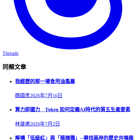
Threads
同類文章
我經歷的那一場食用油風暴
魏國彥
2026年7月16日
算力即國力 Token 如何定義AI時代的第五生產要素
林建甫
2026年7月2日
解構「低級紅」與「極端獨」─尋找兩岸的歷史共鳴箱