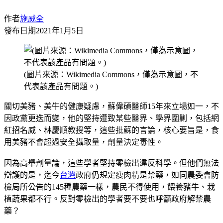
作者
施威全
發布日期
2021年1月5日
(圖片來源：Wikimedia Commons，僅為示意圖，不
代表該產品有問題。)
關切美豬、美牛的健康疑慮，蘇偉碩醫師15年來立場如一，不
因政黨更迭而變，他的堅持遭致某些醫界、學界圍剿，包括網
紅招名威、林慶順教授等，這些批蘇的言論，核心要旨是，食
用美豬不會超過安全攝取量，劑量決定毒性。
因為高舉劑量論，這些學者堅持零檢出違反科學。但他們無法
辯護的是，迄今
台灣
政府仍規定瘦肉精是禁藥，如同農委會防
檢局所公告的145種農藥一樣，農民不得使用，餵養豬牛、栽
植蔬果都不行。反對零檢出的學者要不要也呼籲政府解禁農
藥？