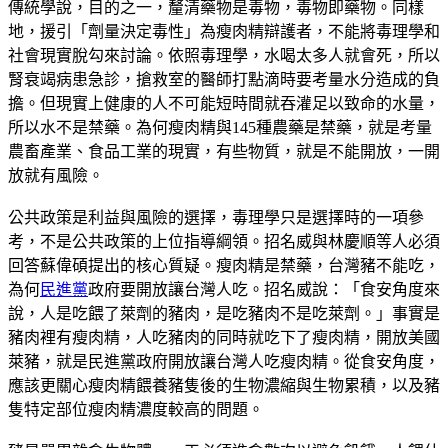
傳統學說，目的之一，釐清藥物是毒物，毒物即藥物。同樣
地，援引「劑量決定毒性」為瘦肉精辯護者，不能將毒理學和
社會現實脫勾來討論。依照毒理學，水喝太多人就會死，所以
腎衰竭病患急診，搶救室的醫師打點滴時要考量水分造成的負
擔。但現實上健康的人不可能短時間就吞灌足以致命的水量，
所以水不是禁藥。為何瘦肉精與145種農藥是禁藥，就是考量
農畜產業、食品工業的現實，有些物質，就是不能開放，一開
放就有風險。
公共政策是利益與風險的選擇，毒理學只是選擇時的一項參
考，不是公共政策的上位指導綱領。招名威與林慶順等人必須
回答蘇偉碩提出的核心質疑。瘦肉精是禁藥，台灣豬不能吃，
為何
民進黨
政府要開放讓台灣人吃。招名威說：「食安角度來
說，人是吃餵了萊劑的豬肉，是吃豬肉不是吃萊劑。」事實是
豬肉裡有瘦肉精，人吃豬肉的同時就吃下了瘦肉精，開放美國
萊豬，就是民進黨政府開放讓台灣人吃瘦肉精。從食安角度，
應該更關心瘦肉精餵養豬隻後的生物濃縮與生物累積，以及豬
隻特定部位瘦肉精濃度較高的問題。