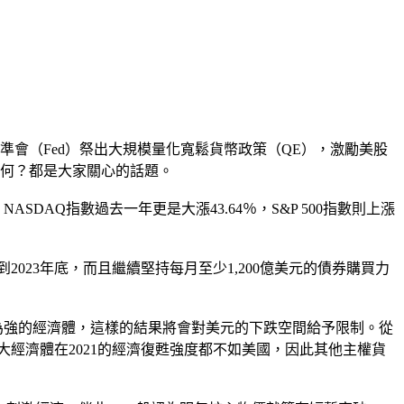
聯準會（Fed）祭出大規模量化寬鬆貨幣政策（QE），激勵美股
為何？都是大家關心的話題。
ASDAQ指數過去一年更是大漲43.64％，S&P 500指數則上漲
2023年底，而且繼續堅持每月至少1,200億美元的債券購買力
最為強的經濟體，這樣的結果將會對美元的下跌空間給予限制。從
三大經濟體在2021的經濟復甦強度都不如美國，因此其他主權貨