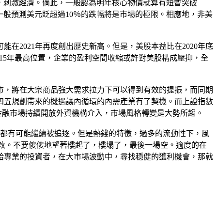
間，刺激經濟。倘此，一般認為明年核心物價就算有短暫突破
街一般預測美元貶超過10％的跌幅將是市場的極限。相應地，非美
2021年再度創出歷史新高。但是，美股本益比在2020年底
也達到15年最高位置，企業的盈利空間收縮或許對美股構成壓抑，全
市，將在大宗商品強大需求拉力下可以得到有效的提振，而同期
四五規劃帶來的機遇讓內循環的內需產業有了契機。而上證指數
金融市場持續開放外資機構介入，市場風格轉變是大勢所趨。
司都有可能繼續被追逐。但是熱錢的特徵，過多的流動性下，風
得修改。不要傻傻地望著樓起了，樓塌了，最後一場空。適度的在
給專業的投資者，在大市場波動中，尋找穩健的獲利機會，那就