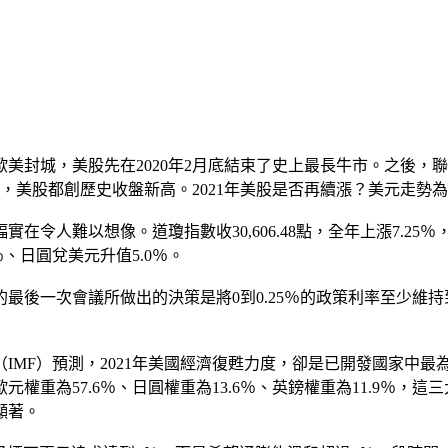
歐美封城，美股先在2020年2月底結束了史上最長牛市。之後，
，美股都創歷史收盤新高。2021年美股是否再續漲？美元走勢
人難以想像。道瓊指數收30,606.48點，全年上漲7.25％，N
％、日圓兌美元升值5.0％。
的最後一次會議所做出的決策是將0到0.25％的政策利率至少維持到
IMF）預測，2021年美國經濟復甦力度，卻是已開發國家中
重為57.6％、日圓權重為13.6％、英鎊權重為11.9％，這
顯著。