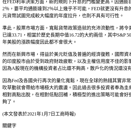
在FED利率決策方面，新的規則下升息的門檻變更高。因通膨
2％，要平均通膨達到2％以上幾乎不可能，FED就更沒有升息
元貨幣試圖完成較大幅度的年度拉升，也則不具有可行性。
準此，股票市場方面，寬鬆貨幣政策造就的充沛流動性，將令美
已達33.71，相當於歷史長期中值16.72的大約兩倍，其中S
年美股的漲跌幅度因此都不會很大。
然而在新興市場，得益於美元貶值及普遍的經濟復甦，國際資
的印度股市由於受到政府財政疲軟，以及主權信用度不佳的影
因為A股現在的機構投資者占比還不夠高，散戶化的情況還沒
因為Fed及各國央行再次的量化寬鬆，現在全球的熱錢其實非
吹草動就會帶給市場極大的震盪。因此過去很多投資者奉為圭臬的
相對高點出脫，在相對低點回補，積極型的進出策略可能會好
夠了。
(本文發表於2021年1月7日工商時報)
關鍵字