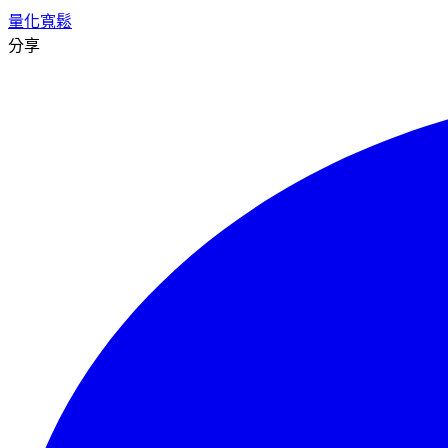
量化寬鬆
分享