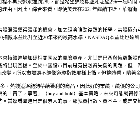
目標不再只追求達到2％，而是希望通膨能溫和超過2％一段時
的理由。因此，綜合來看，即便美元在2021年繼續下貶，華爾
股繼續獲得續漲的機會，加之經濟強勁復甦的托舉，美股極有可能在
&P 500指數本益比升至近20年來的最高水準，NASDAQ本益比
本會持續進場加碼相關國家的風險資產，尤其是巴西與俄羅斯股
響將出現回檔。至於中國股市目前是有投融資失衡的問題，但十
有改變。所以市場還不能像道瓊指數那樣上衝。但整體看，隨著
常多。熱錢追逐能夠帶給獲利的商品，因此好的業績、績優的公
「買了，等著」（buy and hold）基本策略，未來可能就
些。當然看盤進出是很累人的事，那就買指數、買基金，或是交