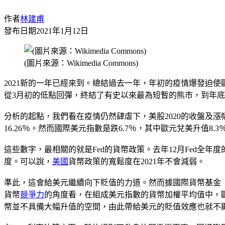
作者
林建甫
發布日期
2021年1月12日
(圖片來源：Wikimedia Commons)
2021新的一年已經來到。總結過去一年，年初的疫情爆發迫使
從3月初的低點回彈，終結了有史以來最為短暫的熊市，到年底
分析的起點，我們看在疫情仍然肆虐下，美股2020的收盤及漲幅實在令
16.26％。然而國際美元指數是跌6.7％，其中歐元兌美升值8.3
這些數字，最相關的就是Fed的貨幣政策。去年12月Fed全年度
度。可以說，
美國
貨幣政策的寬鬆度在2021年不會減弱。
準此，這會給美元繼續向下貶值的力道。然而據國際貨幣基金（
貨幣
競爭力
的角度看，在組成美元指數的貨幣加權平均值中，歐元權
幣並不具備大幅升值的空間，由此帶給美元的貶值效應也就不