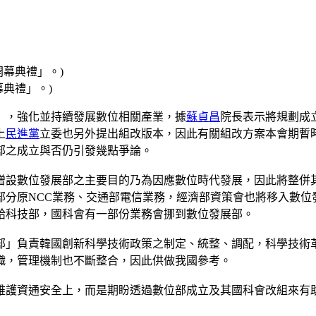
典禮」。)
」，強化並持續發展數位相關產業，據
蘇貞昌
院長表示將規劃成
上
民進黨
立委也另外提出組改版本，因此有關組改方案本會期暫
部之成立與否仍引發幾點爭論。
增設數位發展部之主要目的乃為因應數位時代發展，因此將整併
部分原NCC業務、交通部電信業務，經濟部資策會也將移入數位
給科技部，國科會有一部份業務會挪到數位發展部。
訊部」負責韓國創新科學技術政策之制定、統整、調配，科學技
織，管理機制也不斷整合，因此供做我國參考。
維護資通安全上，而是期盼透過數位部成立及其國科會改組來有