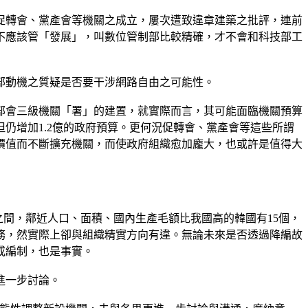
促轉會、黨產會等機關之成立，屢次遭致違章建築之批評，連前
不應該管「發展」，叫數位管制部比較精確，才不會和科技部工
部動機之質疑是否要干涉網路自由之可能性。
部會三級機關「署」的建置，就實際而言，其可能面臨機關預算
仍增加1.2億的政府預算。更何況促轉會、黨產會等這些所謂
價值而不斷擴充機關，而使政府組織愈加龐大，也或許是值得大
之間，鄰近人口、面積、國內生產毛額比我國高的韓國有15個，
業務，然實際上卻與組織精實方向有違。無論未來是否透過降編故
或編制，也是事實。
進一步討論。