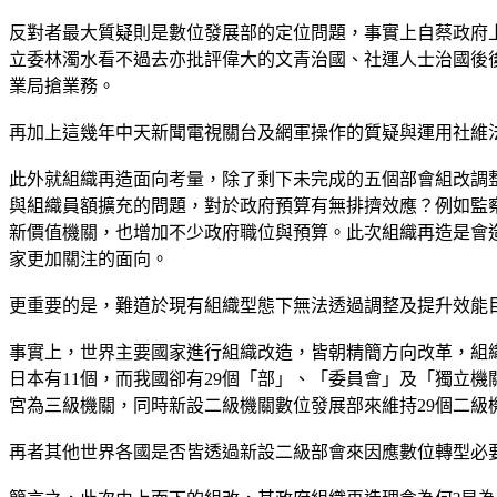
反對者最大質疑則是數位發展部的定位問題，事實上自蔡政府
立委林濁水看不過去亦批評偉大的文青治國、社運人士治國後
業局搶業務。
再加上這幾年中天新聞電視關台及網軍操作的質疑與運用社維
此外就組織再造面向考量，除了剩下未完成的五個部會組改調
與組織員額擴充的問題，對於政府預算有無排擠效應？例如監察
新價值機關，也增加不少政府職位與預算。此次組織再造是會
家更加關注的面向。
更重要的是，難道於現有組織型態下無法透過調整及提升效能
事實上，世界主要國家進行組織改造，皆朝精簡方向改革，組織
日本有11個，而我國卻有29個「部」、「委員會」及「獨立
宮為三級機關，同時新設二級機關數位發展部來維持29個二
再者其他世界各國是否皆透過新設二級部會來因應數位轉型必