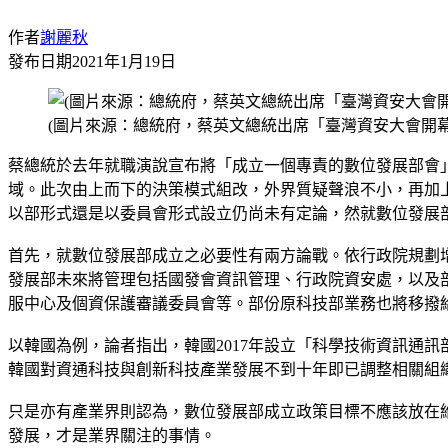
作者
謝麗秋
發布日期
2021年1月19日
(圖片來源：總統府，蔡英文總統出席「臺灣資安大會開幕
蔡總統於去年就職演說宣布將「成立一個專責的數位發展部會
域。此次由上而下的決策模式組改，外界質疑聲浪不小，再加
以部形式還是以委員會形式設立仍尚未有定論，然就數位發展
首先，就數位發展部成立之必要性有兩方論戰。依行政院規劃
發展部未來將管理包括國發會資訊管理、行政院資安處，以及
服中心及個資保護審議委員會等。部份原科技部業務也將移撥
以韓國為例，論者指出，韓國2017年設立「科學技術資訊通
韓國對資通科技與創新科技產業發展不到十年即已調整相關組
只是亦有產業界則認為，數位發展部成立政策目標不應該放在
發展，才是業界關注的事情。