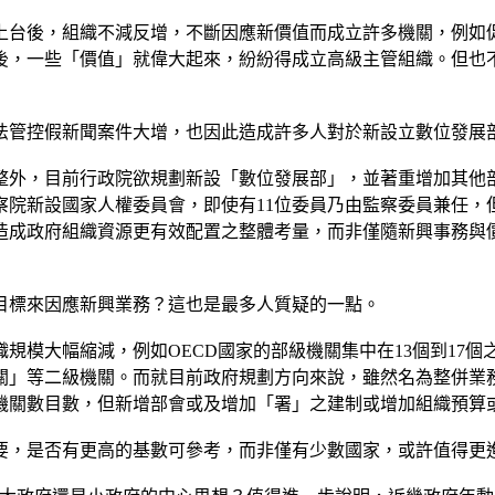
上台後，組織不減反增，不斷因應新價值而成立許多機關，例如
後，一些「價值」就偉大起來，紛紛得成立高級主管組織。但也
法管控假新聞案件大增，也因此造成許多人對於新設立數位發展
整外，目前行政院欲規劃新設「數位發展部」，並著重增加其他
院新設國家人權委員會，即使有11位委員乃由監察委員兼任，但
造成政府組織資源更有效配置之整體考量，而非僅隨新興事務與
目標來因應新興業務？這也是最多人質疑的一點。
規模大幅縮減，例如OECD國家的部級機關集中在13個到17個
機關」等二級機關。而就目前政府規劃方向來說，雖然名為整併
級機關數目數，但新增部會或及增加「署」之建制或增加組織預算
要，是否有更高的基數可參考，而非僅有少數國家，或許值得更