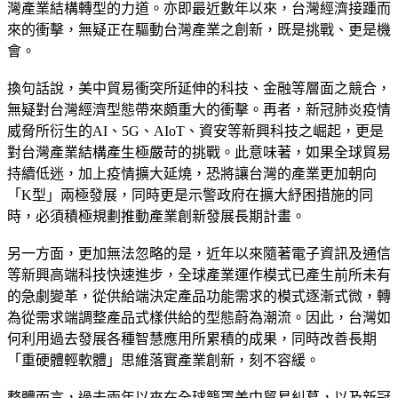
灣產業結構轉型的力道。亦即最近數年以來，台灣經濟接踵而
來的衝擊，無疑正在驅動台灣產業之創新，既是挑戰、更是機
會。
換句話說，美中貿易衝突所延伸的科技、金融等層面之競合，
無疑對台灣經濟型態帶來頗重大的衝擊。再者，新冠肺炎疫情
威脅所衍生的AI、5G、AIoT、資安等新興科技之崛起，更是
對台灣產業結構產生極嚴苛的挑戰。此意味著，如果全球貿易
持續低迷，加上疫情擴大延燒，恐將讓台灣的產業更加朝向
「K型」兩極發展，同時更是示警政府在擴大紓困措施的同
時，必須積極規劃推動產業創新發展長期計畫。
另一方面，更加無法忽略的是，近年以來隨著電子資訊及通信
等新興高端科技快速進步，全球產業運作模式已產生前所未有
的急劇變革，從供給端決定產品功能需求的模式逐漸式微，轉
為從需求端調整產品式樣供給的型態蔚為潮流。因此，台灣如
何利用過去發展各種智慧應用所累積的成果，同時改善長期
「重硬體輕軟體」思維落實產業創新，刻不容緩。
整體而言，過去兩年以來在全球籠罩美中貿易糾葛，以及新冠