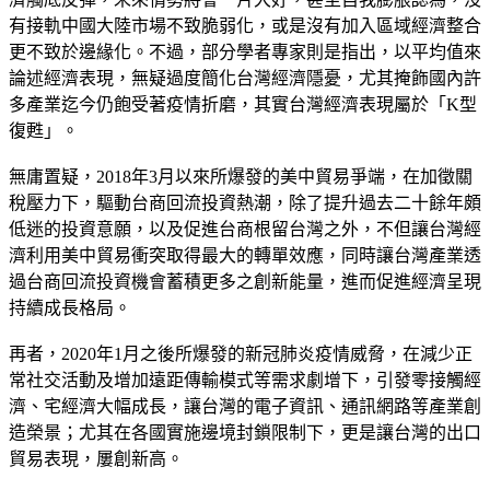
有接軌中國大陸市場不致脆弱化，或是沒有加入區域經濟整合
更不致於邊緣化。不過，部分學者專家則是指出，以平均值來
論述經濟表現，無疑過度簡化台灣經濟隱憂，尤其掩飾國內許
多產業迄今仍飽受著疫情折磨，其實台灣經濟表現屬於「K型
復甦」。
無庸置疑，2018年3月以來所爆發的美中貿易爭端，在加徵關
稅壓力下，驅動台商回流投資熱潮，除了提升過去二十餘年頗
低迷的投資意願，以及促進台商根留台灣之外，不但讓台灣經
濟利用美中貿易衝突取得最大的轉單效應，同時讓台灣產業透
過台商回流投資機會蓄積更多之創新能量，進而促進經濟呈現
持續成長格局。
再者，2020年1月之後所爆發的新冠肺炎疫情威脅，在減少正
常社交活動及增加遠距傳輸模式等需求劇增下，引發零接觸經
濟、宅經濟大幅成長，讓台灣的電子資訊、通訊網路等產業創
造榮景；尤其在各國實施邊境封鎖限制下，更是讓台灣的出口
貿易表現，屢創新高。