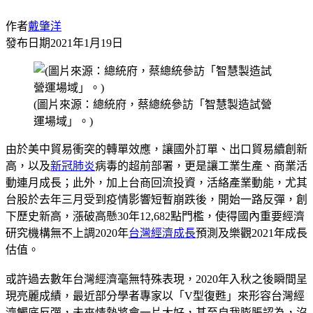
作者
戴肇洋
發布日期
2021年1月19日
(圖片來源：總統府，蔡總統參訪「智慧製造試營
運場域」。)
由於美中貿易衝突的轉單效應，讓國外訂單、出口貿易續創新
高，以及
新冠肺炎
病毒的超前部署，更是讓工業生產、商業活
動連月成長；此外，加上台商回流投資，活絡產業動能，尤其
台股於去年三月受到疫情影響短暫崩跌後，開始一路反彈，創
下歷史新高，漲破高懸30年12,682點門檻，使得國內重要經濟
研究機構無不上調2020年
台灣
經濟成長
預測及樂觀2021年成長
估值。
或許過去數年台灣經濟毫無特殊表現，2020年入秋之後瞬間呈
現亮麗成績，最近部分學者專家以「V型復甦」來形容台灣經
濟觸底反彈，未來情勢將會一片大好，甚至自我膨脹認為，沒