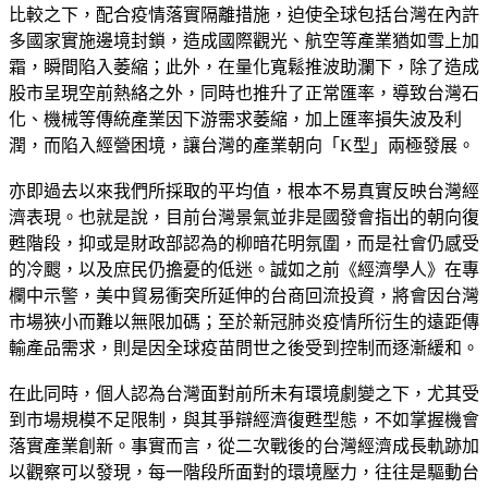
比較之下，配合疫情落實隔離措施，迫使全球包括台灣在內許
多國家實施邊境封鎖，造成國際觀光、航空等產業猶如雪上加
霜，瞬間陷入萎縮；此外，在量化寬鬆推波助瀾下，除了造成
股市呈現空前熱絡之外，同時也推升了正常匯率，導致台灣石
化、機械等傳統產業因下游需求萎縮，加上匯率損失波及利
潤，而陷入經營困境，讓台灣的產業朝向「K型」兩極發展。
亦即過去以來我們所採取的平均值，根本不易真實反映台灣經
濟表現。也就是說，目前台灣景氣並非是國發會指出的朝向復
甦階段，抑或是財政部認為的柳暗花明氛圍，而是社會仍感受
的冷颼，以及庶民仍擔憂的低迷。誠如之前《經濟學人》在專
欄中示警，美中貿易衝突所延伸的台商回流投資，將會因台灣
市場狹小而難以無限加碼；至於新冠肺炎疫情所衍生的遠距傳
輸產品需求，則是因全球疫苗問世之後受到控制而逐漸緩和。
在此同時，個人認為台灣面對前所未有環境劇變之下，尤其受
到市場規模不足限制，與其爭辯經濟復甦型態，不如掌握機會
落實產業創新。事實而言，從二次戰後的台灣經濟成長軌跡加
以觀察可以發現，每一階段所面對的環境壓力，往往是驅動台