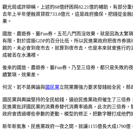
觀光局或許辯稱，上述的68億紓困與82.21億的補助，有部
去年上半年便融資貸款733.8億元，這是政府擔保，把錢從金融
果。
國旅、農遊券、藝Fun券，五花八門而沒效果，就是因為太繁
有限、對於提振GDP的百分比低，所以民進黨政府把夜市券
館的，未必會到夜市去，就算到夜市去，也是本來就會進行的
成被丟在水溝裡。
後來的國旅、農遊券、藝Fun券，乃至三倍券，都只是失敗的
續繁瑣，效果差。
何況，若不是輿論與
國民黨
立院黨團強力要求發錢給全民，蔡
國民黨與輿論堅持的全民給錢，逼迫民進黨政府催生了三倍券
民進黨批評國民黨的消費券替代消費率過高，此次的三倍券，替
政府會透過哪些參數的更動、模型的修正，把數字鞭打成他們
新年新氣象，民進黨政府一夜之間，就讓1155億長大成1790