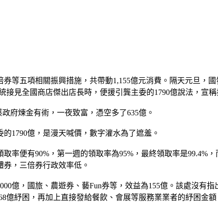
券等五項相關振興措施，共帶動1,155億元消費。隔天元旦，
統接見全國商店傑出店長時，便援引龔主委的1790億說法，宣
。蔡政府煉金有術，一夜致富，憑空多了635億。
的1790億，是漫天喊價，數字灌水為了遮羞。
取率便有90%，第一週的領取率為95%，最終領取率是99.4%，
體券，三倍券行政效率低。
00億，國旅、農遊券、藝Fun券等，效益為155億。該處沒有指出
者的68億紓困，再加上直接發給餐飲、會展等服務業業者的紓困金額