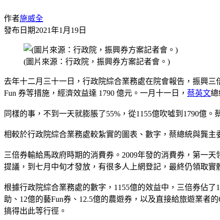
作者
施威全
發布日期
2021年1月19日
(圖片來源：行政院，振興券方案記者會。)
去年十二月三十一日，行政院綜合業務處在院會報告，振興三倍
Fun 券等措施，經濟效益達 1790 億元。一月十一日，
蔡英文
總
同樣的事，不到一天就膨脹了55%，從1155億吹噓到1790億
相較於行政院綜合業務處較紮實的圖表、數字，蔡總統與龔主委
三倍券輸給馬政府時期的消費券。2009年發的消費券，第一天領
提議，到七月中旬才發放，有很多人上網登記，最終仍領取實
根據行政院綜合業務處的數字，1155億的效益中，三倍券佔了10
助、12億的藝Fun券、12.5億的農遊券，以及直接給旅遊業
搞得出此等行徑。