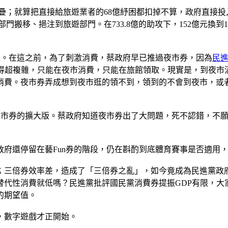
分重疊；就算把直接給旅遊業者的68億紓困都扣掉不算，政府直接
部門搬移、挹注到旅遊部門。在733.8億的助攻下，152億元換
瑣。在這之前，為了刺激消費，蔡政府早已推過夜市券，因為
民
搞得超複雜，只能在夜市消費，只能在旅館領取。現實是，到夜市
消費。夜市券弄成想到夜市逛的領不到，領到的不會到夜市，或
夜市券的擴大版。蔡政府知道夜市券出了大問題，死不認錯，不
政府還停留在藝Fun券的階段，仍在斟酌到底體育賽事是否適用
；三倍券效率差，造成了「三倍券之亂」，如今竟成為民進黨政
代性消費就低嗎？民進黨批評國民黨消費券提振GDP有限，大
的期望值。
億，數字遊戲才正開始。