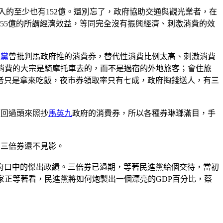
投入的至少也有152億。還別忘了，政府協助交通與觀光業者，在
到155億的所謂經濟效益，等同完全沒有振興經濟、刺激消費的效
進黨
曾批判馬政府推的消費券，替代性消費比例太高、刺激消費
消費的大宗是騎摩托車去的，而不是過宿的外地旅客；會住旅
者只是拿來吃飯，夜市券領取率只有七成，政府掏錢送人，有三
願回過頭來照抄
馬英九
政府的消費券，所以各種券琳瑯滿目，手
，三倍券還不見影。
府口中的傑出政績。三倍券已過期，等著民進黨給個交待，當初
家正等著看，民進黨將如何炮製出一個漂亮的GDP百分比，蔡