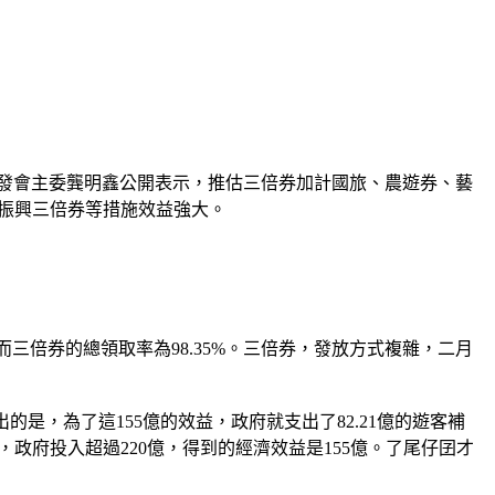
國發會主委龔明鑫公開表示，推估三倍券加計國旅、農遊券、藝
稱振興三倍券等措施效益強大。
而三倍券的總領取率為98.35%。三倍券，發放方式複雜，二月
的是，為了這155億的效益，政府就支出了82.21億的遊客補
，政府投入超過220億，得到的經濟效益是155億。了尾仔囝才