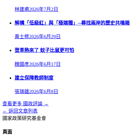
林建甫
2026年7月2日
解構「低級紅」與「極端獨」─尋找兩岸的歷史共鳴箱
黃士修
2026年6月29日
登革熱來了 蚊子比鼠更可怕
魏國彥
2026年6月17日
建立保障教師制度
張瑞雄
2026年6月8日
查看更多
國政評論
→
← 返回文章列表
國家政策研究基金會
頁面