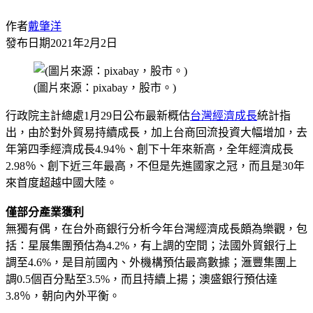
作者
戴肇洋
發布日期
2021年2月2日
(圖片來源：pixabay，股市。)
行政院主計總處1月29日公布最新概估
台灣
經濟成長
統計指
出，由於對外貿易持續成長，加上台商回流投資大幅增加，去
年第四季經濟成長4.94％、創下十年來新高，全年經濟成長
2.98％、創下近三年最高，不但是先進國家之冠，而且是30年
來首度超越中國大陸。
僅部分產業獲利
無獨有偶，在台外商銀行分析今年台灣經濟成長頗為樂觀，包
括：星展集團預估為4.2%，有上調的空間；法國外貿銀行上
調至4.6%，是目前國內、外機構預估最高數據；滙豐集團上
調0.5個百分點至3.5%，而且持續上揚；澳盛銀行預估達
3.8％，朝向內外平衡。