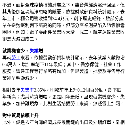
不過，面對全球疫情持續肆虐之下，雖台灣經濟逐漸回溫，但
其背後卻呈現無法忽略的隱憂。依據財政部資料統計顯示，去
年上市、櫃公司營收達到34.4兆元，創下歷史紀錄，雖部分產
業在逆勢獲利創下新高的同時，但部分產業則是陷入愁雲慘霧
困境，例如：電子零組件業營收大增一成三，航空運輸業營收
卻是大減四成二。
就業機會少、
失業
增
再就
勞工
來看，依據勞動部資料統計顯示，去年就業人數微增
0.4萬人，增加率創下11年最低；其中，醫療保健、社會工作
服務、營建工程等行業略有增加，但是製造、批發及零售等行
業卻呈明顯減少。
相對去年
失業率
3.85%，則較前年上升0.12個百分點，創下四
年新高；尤其薪資增幅，更是四年最低，呈現就業機會少、失
業多、加薪難現象，此對生活拮据勞工來說，無疑雪上加霜。
對中貿易依賴上升
此外，促進去年台灣經濟成長最關鍵的出口及外銷訂單，雖相