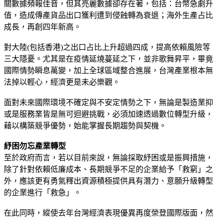
關數據頻報佳音，但其亮麗數據卻存在著，包括：台幣急劇升
值，造成傳產貨品出口獲利遭到侵蝕轉為衰退；海外生產占比
成長，再創四年新高。
對大陸(包括香港)之出口占比上升超過四成，提高依賴風險等
三大隱憂。尤其是在疫情延燒蔓延之下，並非歌舞昇平，畢竟
國際情勢瞬息萬變，加上全球區域整合進展，台灣產業根本無
法掉以輕心，經濟更是未必樂觀。
面對未來國際環境不確定與不安定情勢之下，無論是製造業抑
或是服務業皆是無可迴避挑戰，必須加速透過數位轉型升級，
藉以構築競爭優勢，始能掌握長期趨勢與契機。
紓困勿忘產業轉型
至於政府而言，若以目前來說，無論採取紓困或是振興措施，
除了針對依賴低廉成本、長期競爭不足的企業給予「救窮」之
外，應該更有勇氣釋出資源積極提供具有潛力、意願升級轉型
的企業進行「救急」。
在此同時，縱使去年台灣經濟表現優異再度榮登國際版面，然