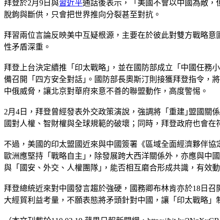
拜登於2月9日與
習近平
通話後表示，「美國不會以中國為敵，
脫鉤與斷供，只會把世界推向分裂甚至對抗。
拜習兩位言論反映美中互疑根源，主要在於彼此對雙方戰略意
性矛盾深重。
拜登上台決定續推「印太戰略｣，並在國防部成立「中國任務
備召開「四方安全對話｣。國防部長奧斯汀則接獲拜登指令，
中俄威脅，讓北京對華府來意不善的聯盟動作，高度警惕。
2月4日，拜登曾經發表外交政策演說，強調將「重建｣盟國關
國對人權、智財權與全球規範的破壞；同時，拜登政府也會在
不過，美國的印太盟國近來與中國簽署《區域全面經濟夥伴協
歐洲應堅持「戰略自主｣，除發展跨大西洋關係外，亦應與中
與「國安、外交、人權團隊｣，能否相互磨合形成共識，有效
拜登總統近來對中國發言趨於強硬，國務卿布林肯亦於18日召
大經貿利益考量，不願表態將矛頭針對中國，讓「印太戰略」