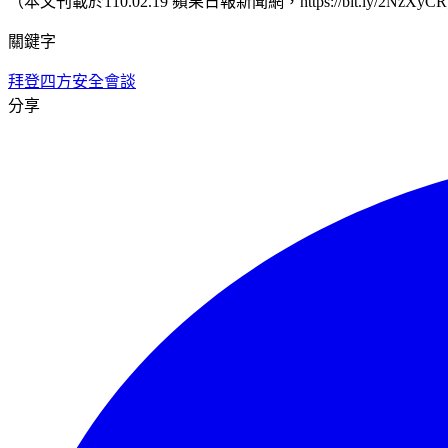
（本文刊載於110.02.19 蘋果日報新聞網，https://bit.ly/2NzXyC
關鍵字
拜登
四方安全會談
分享