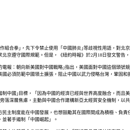
合作組合拳｣，先下令禁止使用「中國肺炎｣等歧視性用語，對北
北京遵守國際規範。但是，《紐約時報》於2月18日發文警告
的電報：朝向新美國對中國戰略｣指出，美國面對中國這個頭號
美國必須防範中國領土擴張，阻止中國以武力侵略台灣，鞏固和
遏制中國｣目標，「因為中國的經濟已經與世界高度融合，而且
感旁落深層焦慮，主動與中國合作建構新亞太經貿安全機制，以
西方民主制度能在中國發展，也想鼓勵其在國際間成為積極、負
，並著手遏制「中國崛起」。