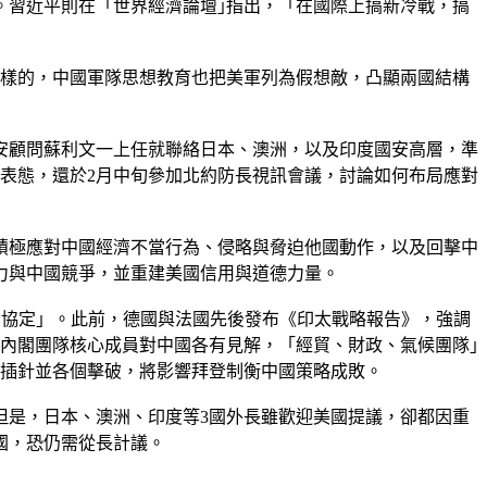
。習近平則在「世界經濟論壇｣指出，「在國際上搞新冷戰，搞
同樣的，中國軍隊思想教育也把美軍列為假想敵，凸顯兩國結構
安顧問蘇利文一上任就聯絡日本、澳洲，以及印度國安高層，準
表態，還於2月中旬參加北約防長視訊會議，討論如何布局應對
，積極應對中國經濟不當行為、侵略與脅迫他國動作，以及回擊中
力與中國競爭，並重建美國信用與道德力量。
資協定」。此前，德國與法國先後發布《印太戰略報告》，強調
內閣團隊核心成員對中國各有見解，「經貿、財政、氣候團隊｣
縫插針並各個擊破，將影響拜登制衡中國策略成敗。
但是，日本、澳洲、印度等3國外長雖歡迎美國提議，卻都因重
國，恐仍需從長計議。