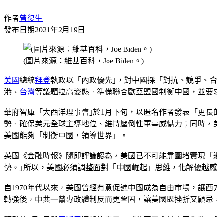
作者
曾復生
發布日期
2021年2月19日
(圖片來源：維基百科，Joe Biden。)
美國
總統
拜登
執政以「內政優先｣，對中國採「對抗、競爭、
港、
台灣
等議題拉高姿態，準備聯合歐亞盟國制衡中國，並要求
華府智庫「大西洋理事會｣於1月下旬，以匿名作者發表「更長
勢、確保美元全球主導地位、維持壓倒性軍事威懾力；同時，
美國能夠「制衡中國，領導世界」。
英國《金融時報》隨即評論認為，美國已不可能靠圍堵實現「
勢。｣所以，美國必須調整面對「中國崛起」思維，化解優越
自1970年代以來，美國曾經有意促進中國成為自由市場，讓
轉強後，中共一黨專政體制反而更鞏固，讓美國既挫折又顧忌