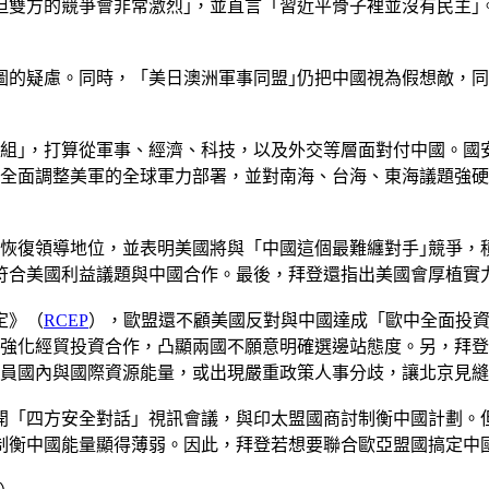
但雙方的競爭會非常激烈｣，並直言「習近平骨子裡並沒有民主｣
圖的疑慮。同時，「美日澳洲軍事同盟｣仍把中國視為假想敵，
小組｣，打算從軍事、經濟、科技，以及外交等層面對付中國。國
將全面調整美軍的全球軍力部署，並對南海、台海、東海議題強硬
係恢復領導地位，並表明美國將與「中國這個最難纏對手｣競爭
符合美國利益議題與中國合作。最後，拜登還指出美國會厚植實
定》（
RCEP
），歐盟還不顧美國反對與中國達成「歐中全面投
國強化經貿投資合作，凸顯兩國不願意明確選邊站態度。另，拜登
動員國內與國際資源能量，或出現嚴重政策人事分歧，讓北京見
開「四方安全對話」視訊會議，與印太盟國商討制衡中國計劃。
制衡中國能量顯得薄弱。因此，拜登若想要聯合歐亞盟國搞定中