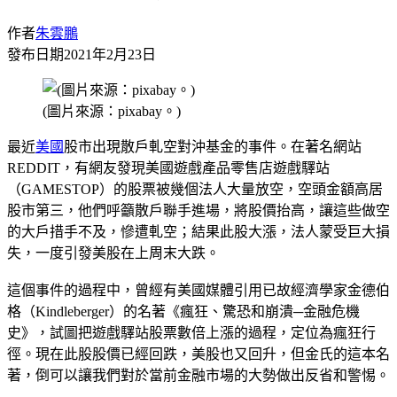
作者
朱雲鵬
發布日期
2021年2月23日
(圖片來源：pixabay。)
最近
美國
股市出現散戶軋空對沖基金的事件。在著名網站
REDDIT，有網友發現美國遊戲產品零售店遊戲驛站
（GAMESTOP）的股票被幾個法人大量放空，空頭金額高居
股市第三，他們呼籲散戶聯手進場，將股價抬高，讓這些做空
的大戶措手不及，慘遭軋空；結果此股大漲，法人蒙受巨大損
失，一度引發美股在上周末大跌。
這個事件的過程中，曾經有美國媒體引用已故經濟學家金德伯
格（Kindleberger）的名著《瘋狂、驚恐和崩潰─金融危機
史》，試圖把遊戲驛站股票數倍上漲的過程，定位為瘋狂行
徑。現在此股股價已經回跌，美股也又回升，但金氏的這本名
著，倒可以讓我們對於當前金融市場的大勢做出反省和警惕。