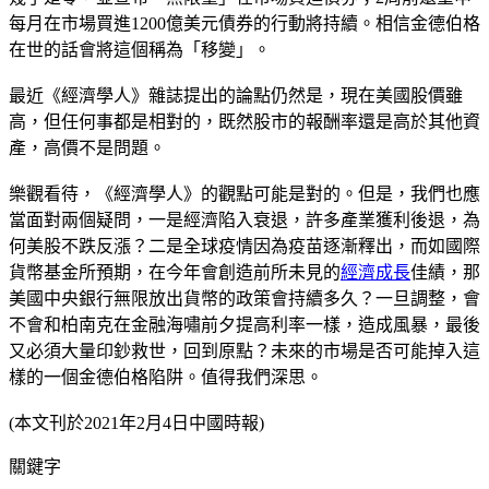
每月在市場買進1200億美元債券的行動將持續。相信金德伯格
在世的話會將這個稱為「移變」。
最近《經濟學人》雜誌提出的論點仍然是，現在美國股價雖
高，但任何事都是相對的，既然股市的報酬率還是高於其他資
產，高價不是問題。
樂觀看待，《經濟學人》的觀點可能是對的。但是，我們也應
當面對兩個疑問，一是經濟陷入衰退，許多產業獲利後退，為
何美股不跌反漲？二是全球疫情因為疫苗逐漸釋出，而如國際
貨幣基金所預期，在今年會創造前所未見的
經濟成長
佳績，那
美國中央銀行無限放出貨幣的政策會持續多久？一旦調整，會
不會和柏南克在金融海嘯前夕提高利率一樣，造成風暴，最後
又必須大量印鈔救世，回到原點？未來的市場是否可能掉入這
樣的一個金德伯格陷阱。值得我們深思。
(本文刊於2021年2月4日中國時報)
關鍵字