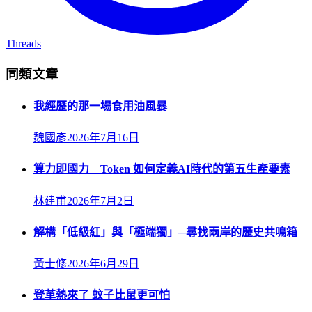
Threads
同類文章
我經歷的那一場食用油風暴
魏國彥
2026年7月16日
算力即國力 Token 如何定義AI時代的第五生產要素
林建甫
2026年7月2日
解構「低級紅」與「極端獨」─尋找兩岸的歷史共鳴箱
黃士修
2026年6月29日
登革熱來了 蚊子比鼠更可怕