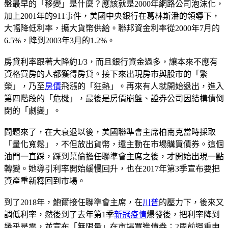
盤最早的「移變」是什麼？應該就是2000年網路公司泡沫化，
加上2001年的911事件，美國中央銀行在葛林斯潘的領導下，
大幅降低利率，擴大貨幣供給。聯邦資金利率從2000年7月的
6.5%，降到2003年3月的1.2%。
房貸利率跟著大降約1/3，而且銀行資金過多，讓本來不應有
資格買房的人都獲得房貸。接下來出現房市與股市的「繁
榮」，乃至
房價
飛漲的「狂熱」。再來有人就開始退出，進入
第四階段的「危機」，最後是房價崩盤、證券公司因結構債倒
閉的「劇變」。
問題來了，在大衰退以後，美國聯準會主席柏南克當時採取
「量化寬鬆」，不但放出貨幣，還主動在市場購買債券。這個
油門一直踩，踩到葉倫擔任聯準會主席之後，才開始出現一點
轉變。她導引利率開始緩慢回升，也在2017年第3季宣布要把
資產重新釋回到市場。
到了2018年，鮑爾接任聯準會主席，在
川普
的壓力下，後來又
調低利率，然後到了去年第1季
新冠疫情
爆發後，把利率降到
幾乎是零，並宣布「無限量」在市場買進債券；2周前還重申