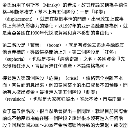
金氏沿用了明斯基（Minsky）的看法，故其理論又稱為金德伯
格─明斯基模式，基本上有五個階段：一是「移變」
（displacement），就是在整個事情的開始，出現政策上或事
件上有持久影響力的變化。以1997年的亞洲金融風暴為例，就
是東亞各國在1990年代採取貿易和資本移動的自由化。
第二階段是「繁榮」（boom），就是有資源去追逐金融或其
他資產標的，導致價格開始上升。第三個階段是「狂熱」
（euphoria），也就是挾著「經濟奇蹟」之名，各國資金爭先
恐後瘋狂湧入，盲目買進任何資產，不論價格為何。
接著進入第四個階段「危機」（crisis），價格完全脫離基本
面，有負面消息出來，例如泰國某季的出口成長不如預期，開
始有人撤出資金。最後進入第五個階段「劇變」
（revulsion），也就是大家瘋狂殺出，唯恐不及，市場崩盤。
看了這五個階段，很自然地會提出一個問題，就是目前國際金
融或不動產市場處在哪一個階段？還是根本沒有進入任何階
段？回想美國2008～2009年金融海嘯所導致的大衰退，那次崩