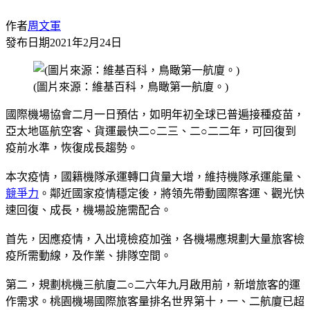
作者
周文軍
發布日期
2021年2月24日
(圖片來源：維基百科，鳥瞰第一航廈。)
國際機場協會二月一日預估，如明年初全球已普遍接種疫苗，
亞太地區航空客、貨運最快二○二三、二○二二年，可回復到
疫前水準，恢復成長趨勢。
本次疫情，國籍機隊承運轉口貨量大增，維持機隊承運能量、
競爭力
。鄰近國家疫情穩定後，將領先帶動國際客運、觀光快
速回復、成長，機場設施需配合。
首先，因應疫情，入出境檢疫加強，各機場應規劃大量旅客檢
疫所需動線，及作業、排隊空間。
第二，規劃桃機三航廈二○二六年九月啟用前，新增旅客的運
作需求。桃園機場國際旅客量排名世界第十，一、二航廈已超