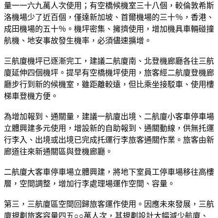
量一一六九萬人次使用；有空橋候機室三十八個，較倫敦希斯
洛機場少了近百個，僅達新加坡、首爾機場的三十％，香港、
成田機場的五十％。機坪密集、擁擠使用，增加機具車輛碰撞
航機、地安事故發生機率，必須儘速擴增。
三航廈機坪已逐漸完工，建議二航廈南、北登機廊廳各往三航
廈延伸四個機坪。提早有空橋機坪使用，旅客經二航廈登機廊
廳步行到新的候機室，雖距離較遠，但比乘坐接駁車、使用樓
梯車登機方便。
為增加報到、通關量，建議一航廈出境、二航廈小客車停車場
立體興建多元使用，增設新的自助報到、通關動線，供無托運
行李入、出境或出境已完成托運行李旅客通關作業。旅客由新
廊道往來新通關區與登機廊廳。
二航廈大客車停車場立體興建，將地下室員工停車場移往高樓
層，空間調整，增加行李處理場運作空間、容量。
第三，三航廈區空間回歸旅客運作使用。因應未來發展，三航
廈規劃旅客容量四五○○萬人次，其規劃設計大幅減少航廈、