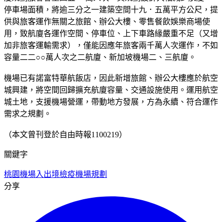
停車場面積，將逾三分之一建築空間十九．五萬平方公尺，提
供與旅客運作無關之旅館、辦公大樓、零售餐飲娛樂商場使
用，致航廈各運作空間、停車位、上下車路緣嚴重不足（又增
加非旅客運輸需求），僅能因應年旅客兩千萬人次運作，不如
容量二二○○萬人次之二航廈、新加坡機場二、三航廈。
機場已有諾富特華航飯店，因此新增旅館、辦公大樓應於航空
城興建，將空間回歸擴充航廈容量、交通設施使用。運用航空
城土地，支援機場營運，帶動地方發展，方為永續、符合運作
需求之規劃。
（本文曾刊登於自由時報1100219）
關鍵字
桃園機場
入出境檢疫
機場規劃
分享