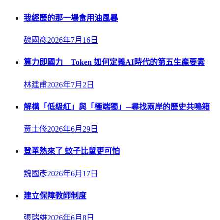
我經歷的那一場食用油風暴
魏國彥
2026年7月16日
算力即國力 Token 如何定義AI時代的第五生產要素
林建甫
2026年7月2日
解構「低級紅」與「極端獨」─尋找兩岸的歷史共鳴箱
黃士修
2026年6月29日
登革熱來了 蚊子比鼠更可怕
魏國彥
2026年6月17日
建立保障教師制度
張瑞雄
2026年6月8日