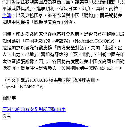
保持警惕並歡迎美國成為制衡力量，讓美軍印太總部推動「太
平洋威懾倡議｣，進展順利。但是日本、印度、澳洲、南韓、
台灣
，以及東協國家，並不希望與中國「脫鉤｣，而是期待美
國與中國保持「既競爭又合作｣關係。
同時，印太多數國家仍在觀察拜登政府，是否只意在抱團討論
如何應對「中國挑戰｣的「清談館｣（No Action Talk Only），
還是願意以實際行動支撐「四方安全對話｣，共同「出錢、出
人、出力、出地｣，籌組有牙齒的「亞洲北約｣，制衡中國在印
太地區擴張威脅。因此，各國將高度關注美中國安高層18日對
話發展，做為評估是否參與「美國抱團制中戰略｣依據之一。
（本文刊載於110.03.16 蘋果新聞網 蘋評理專欄，
https://bit.ly/38K7aCy）
關鍵字
亞洲北約
四方安全對話
戰略自主
分享