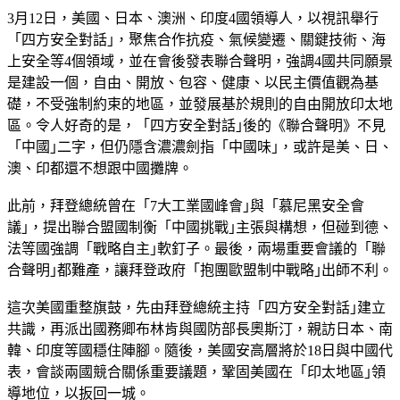
3月12日，美國、日本、澳洲、印度4國領導人，以視訊舉行
「四方安全對話｣，聚焦合作抗疫、氣候變遷、關鍵技術、海
上安全等4個領域，並在會後發表聯合聲明，強調4國共同願景
是建設一個，自由、開放、包容、健康、以民主價值觀為基
礎，不受強制約束的地區，並發展基於規則的自由開放印太地
區。令人好奇的是，「四方安全對話｣後的《聯合聲明》不見
「中國｣二字，但仍隱含濃濃劍指「中國味｣，或許是美、日、
澳、印都還不想跟中國攤牌。
此前，拜登總統曾在「7大工業國峰會｣與「慕尼黑安全會
議｣，提出聯合盟國制衡「中國挑戰｣主張與構想，但碰到德、
法等國強調「戰略自主｣軟釘子。最後，兩場重要會議的「聯
合聲明｣都難產，讓拜登政府「抱團歐盟制中戰略｣出師不利。
這次美國重整旗鼓，先由拜登總統主持「四方安全對話｣建立
共識，再派出國務卿布林肯與國防部長奧斯汀，親訪日本、南
韓、印度等國穩住陣腳。隨後，美國安高層將於18日與中國代
表，會談兩國競合關係重要議題，鞏固美國在「印太地區｣領
導地位，以扳回一城。