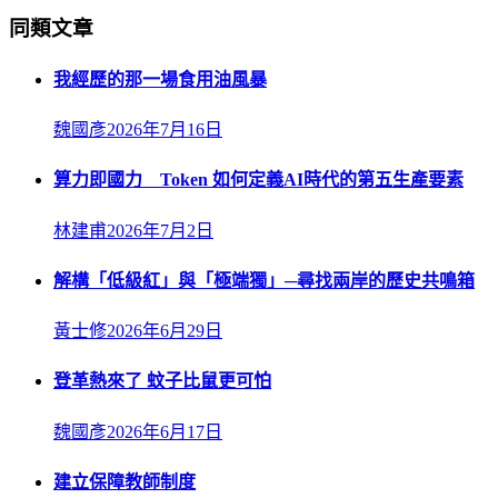
同類文章
我經歷的那一場食用油風暴
魏國彥
2026年7月16日
算力即國力 Token 如何定義AI時代的第五生產要素
林建甫
2026年7月2日
解構「低級紅」與「極端獨」─尋找兩岸的歷史共鳴箱
黃士修
2026年6月29日
登革熱來了 蚊子比鼠更可怕
魏國彥
2026年6月17日
建立保障教師制度