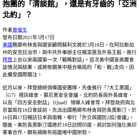
抱團的「清談館」，還是有牙齒的「亞洲
北約」？
作者
曾復生
發布日期
2021年3月17日
美國
務卿布林肯與國安顧問蘇利文將於3月18日，在阿拉斯加
州的安克拉治市，與中共外事辦主任楊潔篪及外長王毅，進行
拜登
上台以來兩國第一次「戰略對話｣。這次美中國安高層會
談情況與結果，或將攸關美中競合格局的「和、戰｣走向，因
此備受國際關注。
近月以來，拜登總統領導國安團隊，先後進行「7大工業國｣
（G7）視訊峰會、慕尼黑安全會議、北約防長與外長峰會，
以及「四方安全對話｣（Quad）領導人峰會等。拜登政府與北
京當局在18日會談前，先派出國務卿布林肯與防長奧斯汀，於
16日與17日親訪日本與南韓，舉行「外交與國防2加2會議｣。
隨後，美防長奧斯汀還將於18日訪問印度，商討如何強化美印
軍事合作，頗有細緻布局圍堵中國架勢。