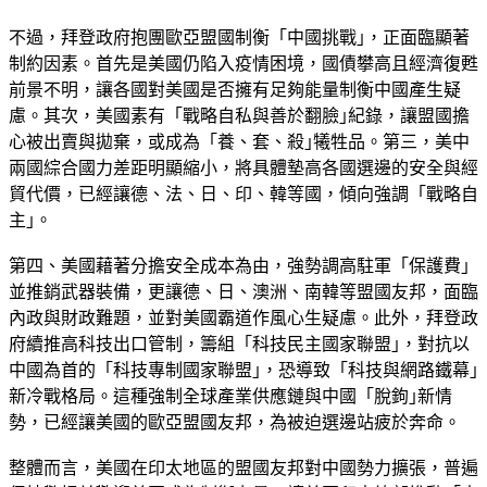
不過，拜登政府抱團歐亞盟國制衡「中國挑戰｣，正面臨顯著
制約因素。首先是美國仍陷入疫情困境，國債攀高且經濟復甦
前景不明，讓各國對美國是否擁有足夠能量制衡中國產生疑
慮。其次，美國素有「戰略自私與善於翻臉｣紀錄，讓盟國擔
心被出賣與拋棄，或成為「養、套、殺｣犧牲品。第三，美中
兩國綜合國力差距明顯縮小，將具體墊高各國選邊的安全與經
貿代價，已經讓德、法、日、印、韓等國，傾向強調「戰略自
主｣。
第四、美國藉著分擔安全成本為由，強勢調高駐軍「保護費」
並推銷武器裝備，更讓德、日、澳洲、南韓等盟國友邦，面臨
內政與財政難題，並對美國霸道作風心生疑慮。此外，拜登政
府續推高科技出口管制，籌組「科技民主國家聯盟｣，對抗以
中國為首的「科技專制國家聯盟｣，恐導致「科技與網路鐵幕｣
新冷戰格局。這種強制全球產業供應鏈與中國「脫鉤｣新情
勢，已經讓美國的歐亞盟國友邦，為被迫選邊站疲於奔命。
整體而言，美國在印太地區的盟國友邦對中國勢力擴張，普遍