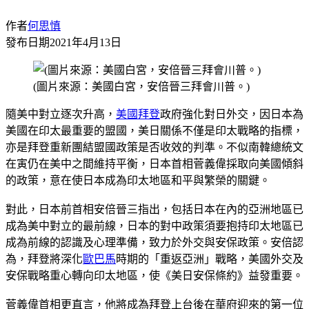
作者
何思慎
發布日期
2021年4月13日
(圖片來源：美國白宮，安倍晉三拜會川普。)
隨美中對立逐次升高，
美國
拜登
政府強化對日外交，因日本為
美國在印太最重要的盟國，美日關係不僅是印太戰略的指標，
亦是拜登重新團結盟國政策是否收效的判準。不似南韓總統文
在寅仍在美中之間維持平衡，日本首相菅義偉採取向美國傾斜
的政策，意在使日本成為印太地區和平與繁榮的關鍵。
對此，日本前首相安倍晉三指出，包括日本在內的亞洲地區已
成為美中對立的最前線，日本的對中政策須要抱持印太地區已
成為前線的認識及心理準備，致力於外交與安保政策。安倍認
為，拜登將深化
歐巴馬
時期的「重返亞洲」戰略，美國外交及
安保戰略重心轉向印太地區，使《美日安保條約》益發重要。
菅義偉首相更直言，他將成為拜登上台後在華府迎來的第一位