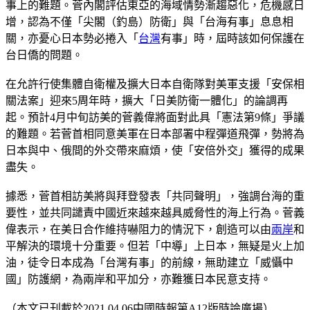
事上的難題。菅內閣評估東亞的海域情勢漸趨惡化，危機感日
增，認為不僅「尖閣（釣島）防衛」與「台海有事」息息相
關，亦憂心日本勢必捲入「
台灣
有事」時，屆時該如何保護在
台日僑的問題。
在允許行使集體自衛權及擴大日本自衛隊對美軍支援「安保相
關法案」迎來5周年時，擴大「日美防衛一體化」的論調再
起。預計4月中旬訪美的菅義偉將面對此具「憲法第9條」爭議
的難題。若菅首相同意美軍在日本部署中程彈道飛彈，勢將為
日本與中、俄間的外交帶來麻煩，使「安倍外交」獲得的成果
盡失。
據悉，菅首相訪美將與拜登發表「共同聲明」，強調台海的重
要性，並共同譴責中國近來越來越具威脅性的海上行為。菅義
偉表示，在美日合作維持嚇阻力的情況下，創造可以由
兩岸
和
平解決的環境十分重要。但若「中導」上日本，無疑是火上加
油，徒令日本成為「台灣有事」的前線，無助建立「威懾中
國」防護網，為兩岸和平加分，亦難獲日本民意支持。
（本文已刊載於2021.04.06中國時報第A12版時論廣場）