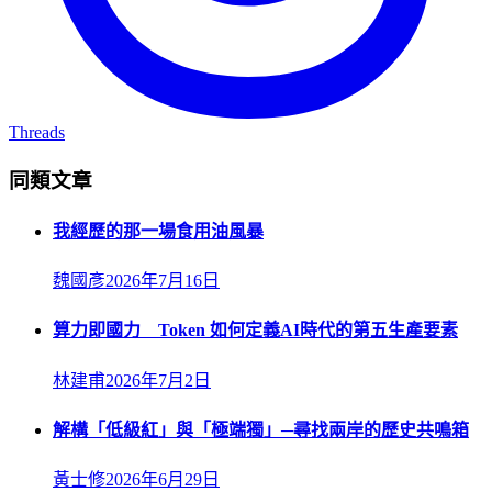
Threads
同類文章
我經歷的那一場食用油風暴
魏國彥
2026年7月16日
算力即國力 Token 如何定義AI時代的第五生產要素
林建甫
2026年7月2日
解構「低級紅」與「極端獨」─尋找兩岸的歷史共鳴箱
黃士修
2026年6月29日