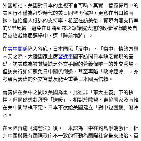
外國領袖，美國對日本的重視不言可喻。其實，菅義偉月中的
美國行不僅為拜登時代的美日同盟再保證，更意在出口轉內
銷，拉抬個人低迷的支持率，希望在訪美後，實現內閣支持率
的V型反轉，避免在即將到來之眾議院大選的政權保衛戰及自
民黨總裁換屆選舉中，遭「陣前換將」。
在
美中關係
陷入谷底，日本國民「反中」、「嫌中」情緒方興
未艾之際，大陸國家主席
習近平
國事訪問日本缺乏實現的基
礎，訪美成為被質疑缺乏外交手腕的菅義偉唯一的外交秀場，
但訪美行如何避免日中關係倒退，甚至再陷「政冷經冷」，亦
考驗菅義偉的外交智慧及能否重獲日本國民信賴。
菅義偉在美中之間以美國為重，此雖非「事大主義」下的抉
擇，但顯然想對拜登「送暖」。相對於歐盟、東協國家及南韓
在美中間舉棋不定，日本不欲給美國建立「對中包圍網」潑冷
水。
在大陸實施《海警法》後，日本認為日中在釣島爭端激化，批
判中國與既有國際秩序不一致的行動為國際社會帶來政治、軍