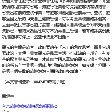
依個人曾在旅行公會全聯會任職10多年的經驗建議政府，有些
繁瑣的程序都可省略，如旅行社業者可先讓旅客填寫切結書，
省去出發前的查核作業，待旅客到機場篩檢前再一併查核；旅
客返國之後的14天自主健康管理，可以考量帛琉無確診個案，
且逾半數民眾都已施打疫苗，建議國人自帛琉返台3到5天內自
費篩檢，若結果為陰性就可不須再自主管理，若有確診病例此
項措施即可停止，這些作法並不困難。
觀光的主體是旅客，政府要站在「人」的角度思考，而非只想
著政治、宣傳，畢竟觀光是民眾生活不可或缺的一部分，有良
善的配套與充足準備，才能應付瞬息萬變的觀光市場。曾被政
府誇稱為全世界第一個成功推動的旅遊泡泡，如今呢？但願不
是第一個失敗的旅遊泡泡。期盼政府多加油了！
（本文曾刊登於1100424中時電子報）
關鍵字
台帛旅遊泡泡
旅遊經濟
新冠肺炎