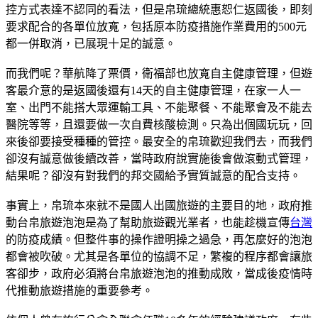
控方式表達不認同的看法，但是帛琉總統惠恕仁返國後，即刻
要求配合的各單位放寬，包括原本防疫措施作業費用的500元
都一併取消，已展現十足的誠意。
而我們呢？華航降了票價，衛福部也放寬自主健康管理，但遊
客最介意的是返國後還有14天的自主健康管理，在家一人一
室、出門不能搭大眾運輸工具、不能聚餐、不能聚會及不能去
醫院等等，且還要做一次自費核酸檢測。只為出個國玩玩，回
來後卻要接受種種的管控。最安全的帛琉歡迎我們去，而我們
卻沒有誠意做後續改善，當時政府說實施後會做滾動式管理，
結果呢？卻沒有對我們的邦交國給予實質誠意的配合支持。
事實上，帛琉本來就不是國人出國旅遊的主要目的地，政府推
動台帛旅遊泡泡是為了幫助旅遊觀光業者，也能趁機宣傳
台灣
的防疫成績。但整件事的操作證明操之過急，再怎麼好的泡泡
都會被吹破。尤其是各單位的協調不足，繁複的程序都會讓旅
客卻步，政府必須將台帛旅遊泡泡的推動成敗，當成後疫情時
代推動旅遊措施的重要參考。