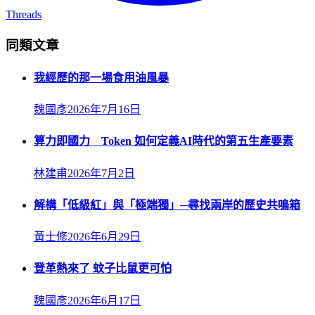
Threads
同類文章
我經歷的那一場食用油風暴
魏國彥
2026年7月16日
算力即國力 Token 如何定義AI時代的第五生產要素
林建甫
2026年7月2日
解構「低級紅」與「極端獨」─尋找兩岸的歷史共鳴箱
黃士修
2026年6月29日
登革熱來了 蚊子比鼠更可怕
魏國彥
2026年6月17日