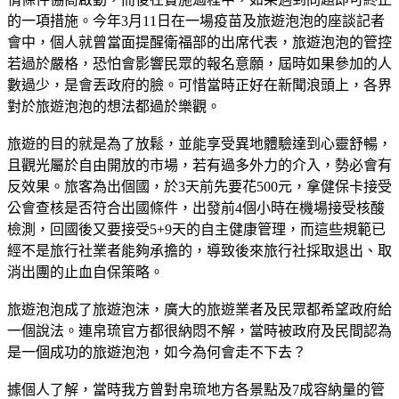
的一項措施。今年3月11日在一場疫苗及旅遊泡泡的座談記者
會中，個人就曾當面提醒衛福部的出席代表，旅遊泡泡的管控
若過於嚴格，恐怕會影響民眾的報名意願，屆時如果參加的人
數過少，是會丟政府的臉。可惜當時正好在新聞浪頭上，各界
對於旅遊泡泡的想法都過於樂觀。
旅遊的目的就是為了放鬆，並能享受異地體驗達到心靈舒暢，
且觀光屬於自由開放的市場，若有過多外力的介入，勢必會有
反效果。旅客為出個國，於3天前先要花500元，拿健保卡接受
公會查核是否符合出國條件，出發前4個小時在機場接受核酸
檢測，回國後又要接受5+9天的自主健康管理，而這些規範已
經不是旅行社業者能夠承擔的，導致後來旅行社採取退出、取
消出團的止血自保策略。
旅遊泡泡成了旅遊泡沫，廣大的旅遊業者及民眾都希望政府給
一個說法。連帛琉官方都很納悶不解，當時被政府及民間認為
是一個成功的旅遊泡泡，如今為何會走不下去？
據個人了解，當時我方曾對帛琉地方各景點及7成容納量的管