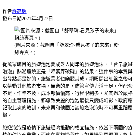
作者
許高慶
發布日期
2021年4月27日
(圖片來源：截圖自「舒翠玲-看見孩子的未來」粉
絲專頁。)
從萬眾矚目的旅遊泡泡變成乏人問津的旅遊泡沫，「台帛旅遊
泡泡」熱潮退燒正是「呷緊弄破碗」的結果。這件事的本質與
出發點都是好的，旅遊業者也樂觀其成，期盼開出紅盤之後可
以帶動其他旅遊市場，無奈的是，儘管宣傳力道十足，但配套
不足、作業不及、成本報價偏高、行程限制多，尤其過於嚴格
的自主管理措施，都導致美麗的泡泡最後只變成幻影。政府應
記取此次的教訓，未來再和他國洽談旅遊泡泡時不可再重蹈覆
轍。
旅遊泡泡是疫情下旅遊經濟推動的權宜措施，依當下兩國的疫
情條件協商啟動，而後在實施過程中，如果遇到問題即可終止