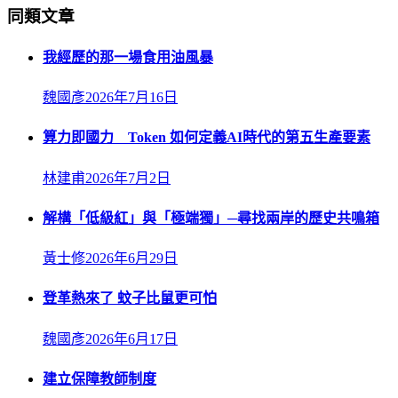
同類文章
我經歷的那一場食用油風暴
魏國彥
2026年7月16日
算力即國力 Token 如何定義AI時代的第五生產要素
林建甫
2026年7月2日
解構「低級紅」與「極端獨」─尋找兩岸的歷史共鳴箱
黃士修
2026年6月29日
登革熱來了 蚊子比鼠更可怕
魏國彥
2026年6月17日
建立保障教師制度