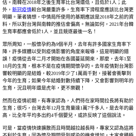
估。南韓在2018年之後生育率比台灣還低，且低於1人；此
外，
新冠疫情
較台灣嚴重許多，生育率下滑程度應該比台灣更
明顯。筆者猜想，中情局所使用的基期應該是2018年之前的資
料，所以對台灣與南韓的推估會偏高。無論如何，2021年台韓
生育率都應會低於1人，並且競逐最後一名！
眾所周知，一般懷孕約為9個半月，去年有許多國家生育率下
降，許多媒體以受到疫情影響的角度來報導，這是明顯的錯
誤！疫情從去年二月才開始在各國蔓延開來，那麼，去年1至
10月的生育，根本不是在疫情期間懷孕的。去年疫情對台灣影
響較明顯的是結婚，較2019年少了1萬兩千對，接著會衝擊到
今年的生育；如果今年結婚對數持續下降，又會影響到明年的
生育，況且明年還是虎年，更不樂觀！
然而在疫情初期，有專家認為，人們待在家時間拉長將有助於
生育；很巧，台灣去年12月生育量達1萬7千多人，是去年的最
高，比全年平均多出約4千個嬰兒，或許反映了這個說法。
可是，當疫情快速擴散而且時間越拉越長時，專家又認為這將
不利於生育，因為懷孕期間受到感染的機會增加，大家會積極