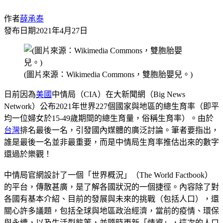
作者
薛承泰
發布日期
2021年4月27日
(圖片來源：Wikimedia Commons，雙胞胎嬰兒。)
日前因為
美國
中情局（CIA）在大新聞網（Big News
Network）公布2021年世界227個國家與地區的總生育率（即平
均一位婦女於15-49歲期間的總生育量，俗稱生育率）。由於
台灣
排名最後一名，引發國內媒體的廣泛討論。筆者要指出，
誰是最後一名並非最重要，而是中情局生育率推估出來的數字
還過於樂觀！
中情局官網設計了一個「世界概況」（The World Factbook）
的平台，傳散甚廣，是了解各國狀況的一個捷徑。內容除了對
各國有基本介紹、目前的發展與未來的挑戰（包括人口），還
關心許多議題，包括全球與地區政治經濟，當前的疫情、環保
與永續，以及生活型態等，並隨時更新「情資」，這次的人口