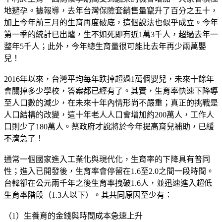
地避孕。據報導，去年台灣保險套銷售量竄升了百分之五十，
加上今年前三月的生育再度破底，這個說法也似乎成立。今年
第一季的統計已出爐，生不如死即有近1萬3千人，超過去年一
整年5千人；此外，今年總生育量很可能比去年再少兩萬嬰
兒！
2016年以來，台灣平均每年跌掉超過1萬個嬰兒，未來十餘年
會關掉多少學校，答案都已經有了。其實，生育率快速下降導
至人口數的減少，在未來十年內情形尚不嚴重；真正的挑戰是
人口結構的改變，這十年老人人口會增加約200萬人，工作人
口則少了180萬人。蔡政府才說將於今年提高育兒補助，已緩
不濟急了！
通常一個國家進入工業化與現代化，生育率的下降具有普同
性；進入已開發後，生育率會停留在1.6至2.0之間一段時間。
台韓卻在公元兩千年之後生育率拽破1.6人，並迅速進入超低
生育率階段（1.3人以下）。其共同原因至少有：
（1）生養育的金錢與時間成本急速上升