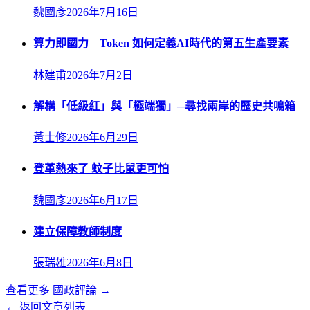
魏國彥
2026年7月16日
算力即國力 Token 如何定義AI時代的第五生產要素
林建甫
2026年7月2日
解構「低級紅」與「極端獨」─尋找兩岸的歷史共鳴箱
黃士修
2026年6月29日
登革熱來了 蚊子比鼠更可怕
魏國彥
2026年6月17日
建立保障教師制度
張瑞雄
2026年6月8日
查看更多
國政評論
→
← 返回文章列表