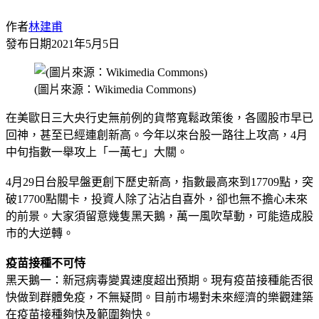
作者
林建甫
發布日期
2021年5月5日
(圖片來源：Wikimedia Commons)
在美歐日三大央行史無前例的貨幣寬鬆政策後，各國股市早已
回神，甚至已經連創新高。今年以來台股一路往上攻高，4月
中旬指數一舉攻上「一萬七」大關。
4月29日台股早盤更創下歷史新高，指數最高來到17709點，突
破17700點關卡，投資人除了沾沾自喜外，卻也無不擔心未來
的前景。大家須留意幾隻黑天鵝，萬一風吹草動，可能造成股
市的大逆轉。
疫苗接種不可恃
黑天鵝一：新冠病毒變異速度超出預期。現有疫苗接種能否很
快做到群體免疫，不無疑問。目前市場對未來經濟的樂觀建築
在疫苗接種夠快及範圍夠快。