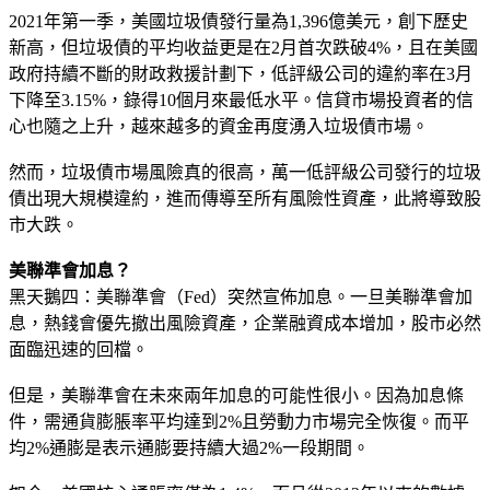
2021年第一季，美國垃圾債發行量為1,396億美元，創下歷史
新高，但垃圾債的平均收益更是在2月首次跌破4%，且在美國
政府持續不斷的財政救援計劃下，低評級公司的違約率在3月
下降至3.15%，錄得10個月來最低水平。信貸市場投資者的信
心也隨之上升，越來越多的資金再度湧入垃圾債市場。
然而，垃圾債市場風險真的很高，萬一低評級公司發行的垃圾
債出現大規模違約，進而傳導至所有風險性資產，此將導致股
市大跌。
美聯準會加息？
黑天鵝四：美聯準會（Fed）突然宣佈加息。一旦美聯準會加
息，熱錢會優先撤出風險資產，企業融資成本增加，股市必然
面臨迅速的回檔。
但是，美聯準會在未來兩年加息的可能性很小。因為加息條
件，需通貨膨脹率平均達到2%且勞動力市場完全恢復。而平
均2%通膨是表示通膨要持續大過2%一段期間。