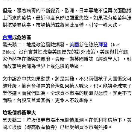
但是，隨着病毒的不斷變異，歐洲、日本等地不但再次面臨捲
土而來的疫情，最近印度竟然也嚴重失控。如果現有疫苗無法
對抗變異病毒，市場情緒或將因此反轉，引發一輪大跌。
台灣
成危險區
黑天鵝二：地緣政治風險爆發。
美國
新任總統
拜登
（Joe
Biden）沒有實質性改變美國優先的對外政策，美國與其他國
家仍然存在衝突的風險。最新一期英國雜誌《經濟學人》，封
面故事稱台灣為世界上最危險的地區。
文中認為中共如果動武，將是災難，不只兩個核子大國衝突可
能升級，擁有台積電的台灣如果捲入戰火，也可能讓全球電子
業停擺。而我們認為，全球資本市場的崩盤與恐慌，就更不言
而喻。台股又首當其衝，更令人不敢想像。
垃圾債券衝擊大
黑天鵝三：垃圾債券市場出現倒債風潮。在低利率環境下，美
國垃圾債（即高收益債券）已經受到資本市場熱捧。