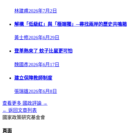
林建甫
2026年7月2日
解構「低級紅」與「極端獨」─尋找兩岸的歷史共鳴箱
黃士修
2026年6月29日
登革熱來了 蚊子比鼠更可怕
魏國彥
2026年6月17日
建立保障教師制度
張瑞雄
2026年6月8日
查看更多
國政評論
→
← 返回文章列表
國家政策研究基金會
頁面