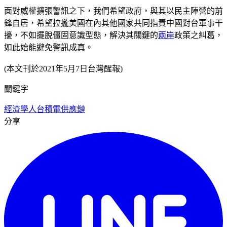
面對威權擴張警訊之下，我們希望政府，與其以民主陣營的前
鋒自居，希望拉攏美國在內其他國家共同指責中國對台軍事干
擾，不如擺脫僵固意識型態，解決其關鍵的
兩岸
政策之糾葛，
如此始能避免警訊成真。
(本文刊於2021年5月7日台灣醒報)
關鍵字
經濟學人
台積電
供應鏈
分享