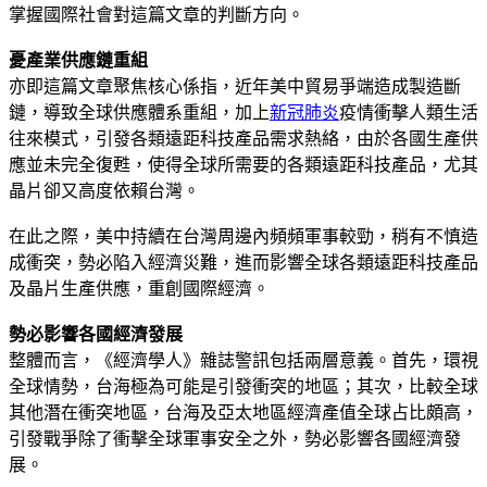
掌握國際社會對這篇文章的判斷方向。
憂產業供應鏈重組
亦即這篇文章聚焦核心係指，近年美中貿易爭端造成製造斷
鏈，導致全球供應體系重組，加上
新冠肺炎
疫情衝擊人類生活
往來模式，引發各類遠距科技產品需求熱絡，由於各國生產供
應並未完全復甦，使得全球所需要的各類遠距科技產品，尤其
晶片卻又高度依賴台灣。
在此之際，美中持續在台灣周邊內頻頻軍事較勁，稍有不慎造
成衝突，勢必陷入經濟災難，進而影響全球各類遠距科技產品
及晶片生產供應，重創國際經濟。
勢必影響各國經濟發展
整體而言，《經濟學人》雜誌警訊包括兩層意義。首先，環視
全球情勢，台海極為可能是引發衝突的地區；其次，比較全球
其他潛在衝突地區，台海及亞太地區經濟產值全球占比頗高，
引發戰爭除了衝擊全球軍事安全之外，勢必影響各國經濟發
展。