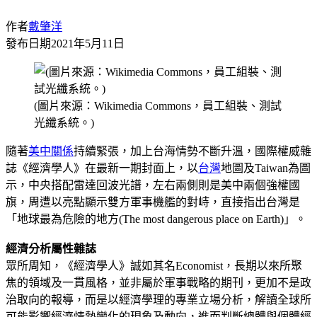
作者
戴肇洋
發布日期
2021年5月11日
(圖片來源：Wikimedia Commons，員工組裝、測試
光纖系統。)
隨著
美中關係
持續緊張，加上台海情勢不斷升溫，國際權威雜
誌《經濟學人》在最新一期封面上，以
台灣
地圖及Taiwan為圖
示，中央搭配雷達回波光譜，左右兩側則是美中兩個強權國
旗，周遭以亮點顯示雙方軍事機艦的對峙，直接指出台灣是
「地球最為危險的地方(The most dangerous place on Earth)」。
經濟分析屬性雜誌
眾所周知，《經濟學人》誠如其名Economist，長期以來所聚
焦的領域及一貫風格，並非屬於軍事戰略的期刊，更加不是政
治取向的報導，而是以經濟學理的專業立場分析，解讀全球所
可能影響經濟情勢變化的現象及動向，進而判斷總體與個體經