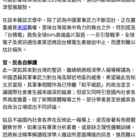
濟發展趨勢。
在該本雜誌文章中，除了認為中國軍事武力不斷茁壯，正在嚴
重威脅
美國
霸權，意味台灣是美中角力的舞台之外，特別提及
「台積電」肩負全球84%高端晶片製造，一旦引發戰爭，全球
電子及資訊通信產業恐將因台積電生產被迫中止，而遭到難以
估計損失。
官、民各自解讀
此一突如其來對台灣的警訊，雖總統將經濟學人報導解讀為，
中國憑藉其軍事武力對台海及鄰近地區的威脅，希望藉此告知
北京當局，其軍事相關作為已悖離「和平崛起」的政治宣言，
讓國際社會產生越來越深的疑慮；但卻又同時引發國內社會各
界高度擔憂，除了新聞媒體報導之外，部分學者甚至依據其各
自政治立場提出不同評論。
姑且不論國內社會各界在反映此一報導上，是否掛著有色眼鏡
觀察世界，如果沒有專業分析素養，或是缺乏理性邏輯訓練，
恐將無法精準解讀經濟學人雜誌所意圖傳達的訊息，進而難以