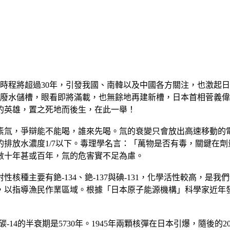
，時程將超過30年，引發我國、南韓以及中國各方關注，也激起
0多座廢水儲槽，眼看即將滿載，也無餘地再建新槽，日本首相菅
的英雄，置之死地而後生，在此一舉！
素氚，爭辯能不能喝，誰來先喝。氚的衰變只會放出高速移動的
的排放水濃度1/7以下。毒理學名言：「萬物是否有毒，關鍵在
數十年甚或百年，氚的危害實不足為慮。
種主要有銫-134、銫-137與碘-131，化學活性較高，是我們
，以指導漁民作業區域。根據「日本原子能源機構」科學家近年發
-14的半衰期是5730年。1945年兩顆核彈在日本引爆，隨後