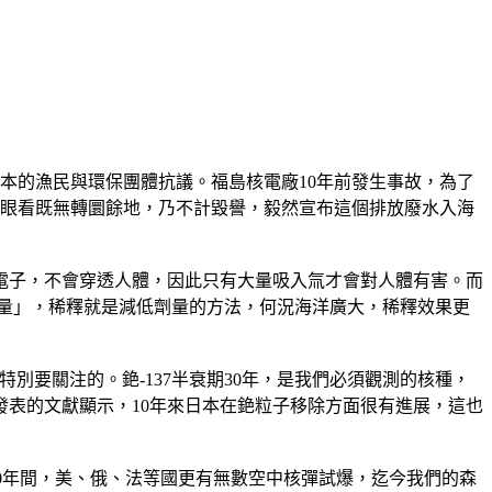
日本的漁民與環保團體抗議。福島核電廠10年前發生事故，為了
義偉眼看既無轉圜餘地，乃不計毀譽，毅然宣布這個排放廢水入海
電子，不會穿透人體，因此只有大量吸入氚才會對人體有害。而
劑量」，稀釋就是減低劑量的方法，何況海洋廣大，稀釋效果更
特別要關注的。銫-137半衰期30年，是我們必須觀測的核種，
表的文獻顯示，10年來日本在銫粒子移除方面很有進展，這也
的20年間，美、俄、法等國更有無數空中核彈試爆，迄今我們的森