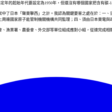
4定年的起始年代要設定為1950年，但還沒有哪個國家把含有碳-
就中了日本「聲東擊西」之計。我認為關鍵要害之處在於：一、
上周邊國家原子能管制機關機構共同監理；四、須由日本東電與
會、漁業署、農委會、外交部等單位組成應對小組，從速完成相