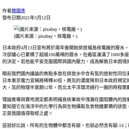
作者
魏國彥
發布日期
2021年5月12日
(圖片來源：pixabay，核電廠。)
日本政府4月13日宣布將於兩年後開始排放福島核電廠的廢水
冷卻爐心已累積了超過100萬噸的廢水，在廠區灌滿了100
的決定。若他能平安克服國際與國內壓力，成為解救日本困境
眼前我們國內議論的焦點多放在排放水中含有氫的放射性同位
日本東京電力宣稱將稀釋40倍，將氚的濃度降到日本政府規定
大，氚的物理半衰期12年，而北太平洋環流繞行一圈的時程需
理論推導與實地測定都表明福島核事故中洩漏在圍阻體內的放射性核
要知道它在海洋中的化學行為與生物攝取及食物鏈累積的狀態
正是我國值得取經之處。
這就好比說，所有的生物體中都含有碳，也就必然含有碳-14；碳