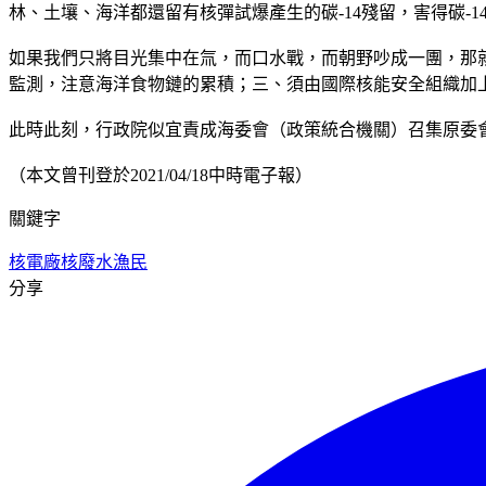
林、土壤、海洋都還留有核彈試爆產生的碳-14殘留，害得碳-1
如果我們只將目光集中在氚，而口水戰，而朝野吵成一團，那
監測，注意海洋食物鏈的累積；三、須由國際核能安全組織加
此時此刻，行政院似宜責成海委會（政策統合機關）召集原委
（本文曾刊登於2021/04/18中時電子報）
關鍵字
核電廠
核廢水
漁民
分享