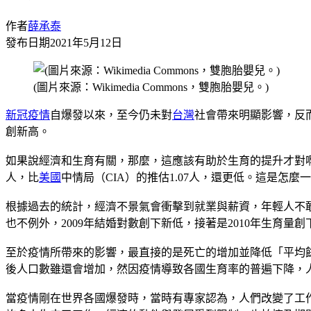
作者
薛承泰
發布日期
2021年5月12日
(圖片來源：Wikimedia Commons，雙胞胎嬰兒。)
新冠疫情
自爆發以來，至今仍未對
台灣
社會帶來明顯影響，反
創新高。
如果說經濟和生育有關，那麼，這應該有助於生育的提升才對啊
人，比
美國
中情局（CIA）的推估1.07人，還更低。這是怎麼
根據過去的統計，經濟不景氣會衝擊到就業與薪資，年輕人不敢結
也不例外，2009年結婚對數創下新低，接著是2010年生育量創
至於疫情所帶來的影響，最直接的是死亡的增加並降低「平均餘
後人口數雖還會增加，然因疫情導致各國生育率的普遍下降，人
當疫情剛在世界各國爆發時，當時有專家認為，人們改變了工