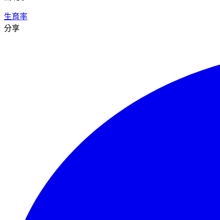
生育率
分享