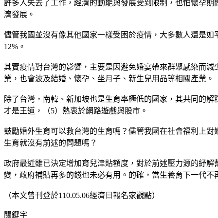
許多人失去了工作，經濟的動能與發展受到限制，也怕懷孕期間
濟發展。
儘管我國並沒有像其他國家一樣受困於疫情，大多數人還是如
12%。
其實疫情對台灣的影響，主要是因避免婚宴帶來群聚感染而減少
業，也會波及結婚、懷孕、坐月子、新生兒用品等相關產業。
除了台灣，南韓、新加坡也是生育率極低的國家，其共同的解釋
才是王道，（5）熱衷於網路遊戲與股市。
鼓勵婚外生育可以救台灣的生育嗎？儘管我國在社會福利上對
生育就沒有前述的問題嗎？
政府最近雖已決定增加育兒津貼額度，對於前述壓力源的紓解
變，政府補貼再多的錢也未必有用。的確，當生養育下一代不
（本文曾刊登於110.05.06經濟日報名家觀點）
關鍵字