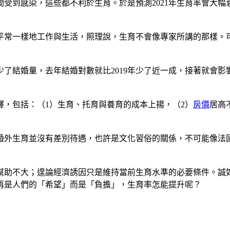
受到感染，這些都不利於生育。於是預測2021年生育率會大
平常一樣地工作與生活，照理說，生育不會像專家所講的那樣。
了結婚量，去年結婚對數就比2019年少了近一成，接著就會
，包括：（1）生育、托育與養育的成本上揚，（2）
房價
居高
婚外生育並沒有差別待遇，也許是文化習俗的關係，不可能像法
幫助不大；遑論經濟誘因只是維持當前生育水準的必要條件。誠
再是人們的「希望」而是「負擔」，生育率怎能提升呢？