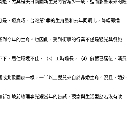
幅衰退，尤其是美日兩國新生兒將會減少一成，進而影響未來的經
可是，還真巧，台灣第1季的生育量和去年同期比，降幅即達
影響到今年的生育。也因此，受到衝擊的行業不僅是觀光與餐旅
不下、居住環境不佳，（3）工時過長，（4）儲蓄已落伍，消費
國或北歐國家一樣，一半以上嬰兒來自於非婚生育。況且，婚外
如新加坡前總理李光耀當年的告誡，觀念與生活型態若沒有改