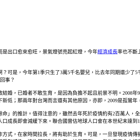
而是出口愈來愈旺，景氣燈號亮起紅燈，今年
經濟成長
率也不斷
？可是，今年第1季只生了3萬5千名嬰兒，比去年同期還少了5千
一回事？
婚，已婚者不敢生育，是因為負擔不起且前景不明。2008年9月
下新低；那兩年對台灣而言還有其他原因，亦即，2009是孤鸞年，
命」的推計。值得注意的，雖然去年死於疫情約有2百萬人，全
口成長即會減緩下來。聯合國曾估地球人口會在本世紀末達到1
作方式，在家時間拉長，將有助於生育。可是，一旦發現疫情傳