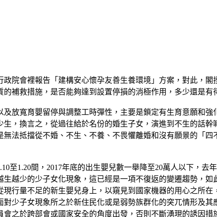
行政院會裡報告「建構安心懷孕友善生養環境」方案，對此，閣
質的補救措施，是否能夠達到設置停損的消極作用，多少還是有
以及放寬育嬰留停與調整工時彈性，主要是鎖定有生育意願和強
少生，換言之，從過往給於名份的婚生子女，演進到不生的話幹
是無法抵擋從不婚、不生、不養、不畏懼離婚和沒有願景的「四
至1.20間，2017年底的出生嬰兒數一舉降至20萬人以下，去年
越生越少的少子女化現象，這已經是一項不復返的變遷趨勢，如
從現行量不足的新生嬰兒身上，以窺見到國家機器的用心之所在
面對少子女現象所之於新住民化或是弱勢族群化的突兀情形及其
員會之於跨部會或國家安全的角度出發，否則不斷湧現的誘因措