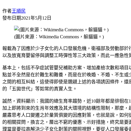
作者
王順民
發布日期
2021年5月12日
(圖片來源：Wikimedia Commons，躲貓貓。)
報載為了因應於少子女化的人口發展危機，衛福部及勞動部於
以及放寬育嬰留停與調整工時彈性等三大政策，而此一應急性
基本上，包括不孕症試管嬰兒補助方案、增加產檢次數和項目
點並不全然是在於難生和難養，而是在於晚婚、不婚、不生或
之間的相互糾結，這使得即使是覬覦上述的各項誘因條件，還
的「五拋世代」等如常的真實人生。
誠然，資料顯示：我國的總生育率趨勢，近10餘年都是徘徊在1.10
加上即將到來的生肖年效應及其大環境的結構性限制，那麼，
嚴肅思考人口變遷之於量質俱變的因應對策，也就是說，如何
的相關提問，換言之，層出不窮的優惠、示好措施，終究是要
理當是要拉高解決少子女化對策的關照視野，要從人口發展委