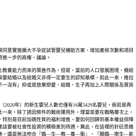
揆同意實施擴大不孕症試管嬰兒補助方案、增加產檢次數和項目
待進一步的商榷、議論。
化教養能力而來的策進作為，但是，當前的人口發展困境，癥結
嘛要結婚以及結婚又非得一定要生的認知基模，如此一來，推拉
不一沒有」抑或是放棄戀愛、結婚、生子再加上人際關係及買房
（2020年）的新生嬰兒人數也僅有16萬5429名嬰兒，倘若是再
此一來，除了誘因條件的戰術運用外，理當是要在戰略層次上，
，特別是目前加碼性質的福利增進，要如何回歸到基本權益保障
應該要被社會性投資的積極差別待遇。冀此，在這裡的針砭思維
施，還是無法吻合『婚—生—教—養—衛』、『願婚—樂生—能