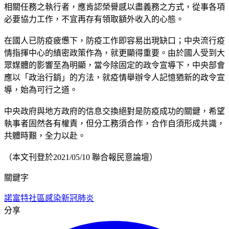
相關任務之執行者，應肯認榮譽感以盡義務之方式，從事各項
必要協力工作，不宜再存有領取額外收入的心態。
在國人已防疫疲憊下，防疫工作即容易出現缺口；中央流行疫
情指揮中心的縝密政策作為，就更顯得重要。由於國人受到大
眾媒體的影響至為明顯，當今除固定的政令宣導下，中央部會
應以「政治行銷」的方法，就疫情舉辦令人記憶猶新的政令宣
導，始為可行之道。
中央政府與地方政府的信息交換絕對是防疫成功的關鍵，希望
執事者固然各有權責，但分工務須合作，合作自須形成共識，
共體時艱，全力以赴。
（本文刊登於2021/05/10 聯合報民意論壇）
關鍵字
諾富特
社區感染
新冠肺炎
分享