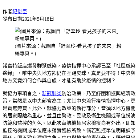
作者
紀俊臣
發布日期
2021年5月18日
(圖片來源：截圖自「舒翠玲-看見孩子的未來」粉
絲專頁。)
諾富特飯店爆發群聚感染，疫情指揮中心承認已至「社區感染
邊緣」，唯中央與地方卻仍在互踢皮球，真是要不得！中央與
地方究竟如何合作與自處，才能有助於疫情的控制？
就協力事項言之，
新冠肺炎
防治政策，乃至紓困和振興經濟政
策，當然是以中央部會為主；尤其中央流行疫情指揮中心，更
是責無旁貸。此外，就協力政策的執行部分，當須以地方機關
的居家隔離為重心，並且由警政、民政及衛生機關或單位扮演
防範和監控的角色。以此次華航機師居家檢疫尚有外出，即知
監控的機關或單位應未落實臨檢所致。倘若監控單位明確課予
責任，即不致有漏網之魚。中央與地方的責任分工，既然已出