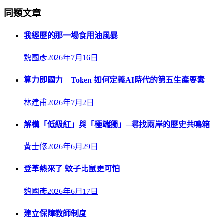
同類文章
我經歷的那一場食用油風暴
魏國彥
2026年7月16日
算力即國力 Token 如何定義AI時代的第五生產要素
林建甫
2026年7月2日
解構「低級紅」與「極端獨」─尋找兩岸的歷史共鳴箱
黃士修
2026年6月29日
登革熱來了 蚊子比鼠更可怕
魏國彥
2026年6月17日
建立保障教師制度