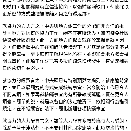
現缺口，相關機關就宜儘速協商，以彌補漏洞缺口，俾使採取
更縝密的方式監控被隔離人員之行蹤足跡。
就協力的方式言之，中央與地方係工作的分配而非責任的推
諉。地方對防疫的協力工作，絕不宜有所延誤，如何避免社區
傳染或社區群聚，此一方面地方的權責就在於掌握足跡。因
之，疫情指揮中心宜在知確診者情況下，尤其足跡部分雖不見
得全般掌握，至少應可了解現住地所在，並即知會地方權責機
關或單位。此項工作既已有多次的疏忽情狀發生，有儘速補破
口的急切作為必要。
就協力的經費言之，中央既已有特別預算之編列，就應適時撥
付，並且以最簡捷的方式完成核銷事宜。當今防治工作已令人
不勝其煩，如果再就核銷事宜尚有所爭執或延遲，實在更令人
煩憂。簡單的說，就是以各自的法定權責下，依相關行為指引
規定，在不牴觸會計法下，簡化辦理各項核銷事宜。
就協力的人力配置言之，該等人力配置多屬於臨時人力編組，
除給予若干津貼外，不再支付其他固定酬勞。此項防治措施，